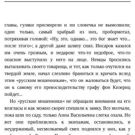
главы, гуляки присмирели и ни словечка не вымолвили;
один только, самый храбрый из них, пробормотал,
потряхивая головой: «Ну, это, однако... это бог знает что...
после этого»; а другой даже шляпу снял. Инсаров казался
им очень грозным, и недаром: что-то недоброе, что-то
опасное выступило у него на лице. Немцы бросились
вытаскивать своего товарища, и тот, как только очутился на
твердой земле, начал слезливо браниться и кричать вслед
этим «русским мошенникам», что он жаловаться будет, что
он к самому его превосходительству графу фон Кизериц
пойдет...
Но «русские мошенники» не обращали внимания на его
возгласы и как можно скорее спешили к замку. Все молчали,
пока шли по саду, только Анна Васильевна слегка охала. Но
вот они приблизились к экипажам, остановились, и
неудержимый, несмолкаемый смех поднялся у них, как у