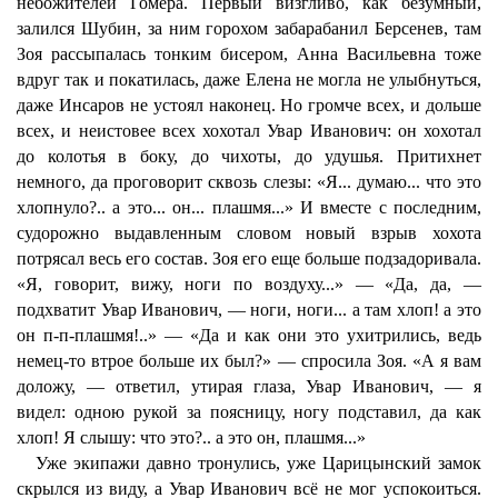
небожителей Гомера. Первый визгливо, как безумный,
залился Шубин, за ним горохом забарабанил Берсенев, там
Зоя рассыпалась тонким бисером, Анна Васильевна тоже
вдруг так и покатилась, даже Елена не могла не улыбнуться,
даже Инсаров не устоял наконец. Но громче всех, и дольше
всех, и неистовее всех хохотал Увар Иванович: он хохотал
до колотья в боку, до чихоты, до удушья. Притихнет
немного, да проговорит сквозь слезы: «Я... думаю... что это
хлопнуло?.. а это... он... плашмя...» И вместе с последним,
судорожно выдавленным словом новый взрыв хохота
потрясал весь его состав. Зоя его еще больше подзадоривала.
«Я, говорит, вижу, ноги по воздуху...» — «Да, да, —
подхватит Увар Иванович, — ноги, ноги... а там хлоп! а это
он п-п-плашмя!..» — «Да и как они это ухитрились, ведь
немец-то втрое больше их был?» — спросила Зоя. «А я вам
доложу, — ответил, утирая глаза, Увар Иванович, — я
видел: одною рукой за поясницу, ногу подставил, да как
хлоп! Я слышу: что это?.. а это он, плашмя...»
Уже экипажи давно тронулись, уже Царицынский замок
скрылся из виду, а Увар Иванович всё не мог успокоиться.