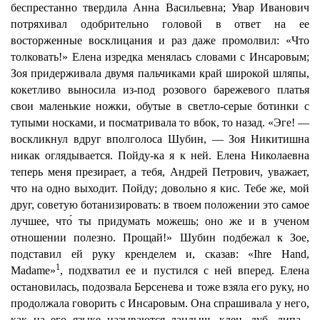
беспрестанно твердила Анна Васильевна; Увар Иванович
потряхивал одобрительно головой в ответ на ее
восторженные восклицания и раз даже промолвил: «Что
толковать!» Елена изредка менялась словами с Инсаровым;
Зоя придерживала двумя пальчиками край широкой шляпы,
кокетливо выносила из-под розового барежевого платья
свои маленькие ножки, обутые в светло-серые ботинки с
тупыми носками, и посматривала то вбок, то назад. «Эге! —
воскликнул вдруг вполголоса Шубин, — Зоя Никитишна
никак оглядывается. Пойду-ка я к ней. Елена Николаевна
теперь меня презирает, а тебя, Андрей Петрович, уважает,
что на одно выходит. Пойду; довольно я кис. Тебе же, мой
друг, советую ботанизировать: в твоем положении это самое
лучшее, что́ ты придумать можешь; оно же и в ученом
отношении полезно. Прощай!» Шубин подбежал к Зое,
подставил ей руку кренделем и, сказав: «Ihre Hand,
1
Madame»
, подхватил ее и пустился с ней вперед. Елена
остановилась, подозвала Берсенева и тоже взяла его руку, но
продолжала говорить с Инсаровым. Она спрашивала у него,
как на его языке называются ландыш, клен, дуб, липа...