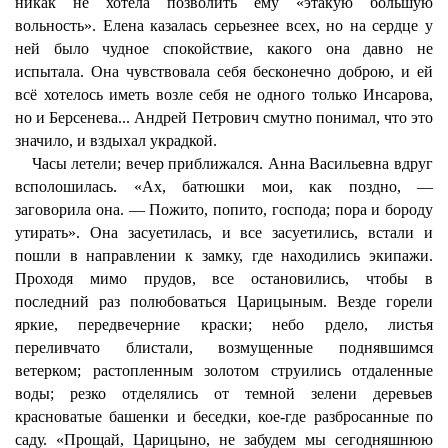
никак не хотела позволить ему «этакую большую
вольность». Елена казалась серьезнее всех, но на сердце у
ней было чудное спокойствие, какого она давно не
испытала. Она чувствовала себя бесконечно доброю, и ей
всё хотелось иметь возле себя не одного только Инсарова,
но и Берсенева... Андрей Петрович смутно понимал, что это
значило, и вздыхал украдкой.
Часы летели; вечер приближался. Анна Васильевна вдруг
всполошилась. «Ах, батюшки мои, как поздно, —
заговорила она. — Пожито, попито, господа; пора и бороду
утирать». Она засуетилась, и все засуетились, встали и
пошли в направлении к замку, где находились экипажи.
Проходя мимо прудов, все остановились, чтобы в
последний раз полюбоваться Царицыным. Везде горели
яркие, передвечерние краски; небо рдело, листья
переливчато блистали, возмущенные поднявшимся
ветерком; растопленным золотом струились отдаленные
воды; резко отделялись от темной зелени деревьев
красноватые башенки и беседки, кое-где разбросанные по
саду. «Прощай, Царицыно, не забудем мы сегодняшнюю