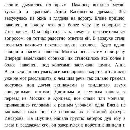
словно дымилось по краям. Наконец выплыл месяц,
тусклый и красный. Анна Васильевна дремала; Зоя
высунулась из окна и глядела на дорогу. Елене пришло,
наконец, в голову, что она более часу не говорила с
Инсаровым. Она обратилась к нему с незначительным
вопросом; он тотчас радостно ответил ей. В воздухе стали
носиться какие-то неясные звуки; казалось, будто вдали
говорили тысячи голосов: Москва неслась им навстречу.
Впереди замелькали огоньки; их становилось всё более и
более; наконец, под колесами застучали камни. Анна
Васильевна проснулась; все заговорили в карете, хотя никто
уже не мог расслышать, о чем шла речь: так сильно гремела
мостовая под двумя экипажами и тридцатью двумя
лошадиными ногами. Длинным и скучным показался
переезд из Москвы в Кунцево; все спали или молчали,
прижавшись головами к разным уголкам; одна Елена не
закрывала глаз: она не сводила их с темной фигуры
Инсарова. На Шубина напала грусть: ветерок дул ему в
глаза и раздражал его; он завернулся в воротник шинели и