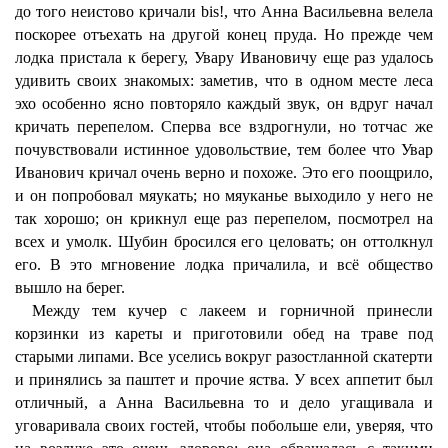
до того неистово кричали bis!, что Анна Васильевна велела
поскорее отъехать на другой конец пруда. Но прежде чем
лодка пристала к берегу, Увару Ивановичу еще раз удалось
удивить своих знакомых: заметив, что в одном месте леса
эхо особенно ясно повторяло каждый звук, он вдруг начал
кричать перепелом. Сперва все вздрогнули, но тотчас же
почувствовали истинное удовольствие, тем более что Увар
Иванович кричал очень верно и похоже. Это его поощрило,
и он попробовал мяукать; но мяуканье выходило у него не
так хорошо; он крикнул еще раз перепелом, посмотрел на
всех и умолк. Шубин бросился его целовать; он оттолкнул
его. В это мгновение лодка причалила, и всё общество
вышло на берег.
Между тем кучер с лакеем и горничной принесли
корзинки из кареты и приготовили обед на траве под
старыми липами. Все уселись вокруг разостланной скатерти
и принялись за паштет и прочие яства. У всех аппетит был
отличный, а Анна Васильевна то и дело угащивала и
уговаривала своих гостей, чтобы побольше ели, уверяя, что