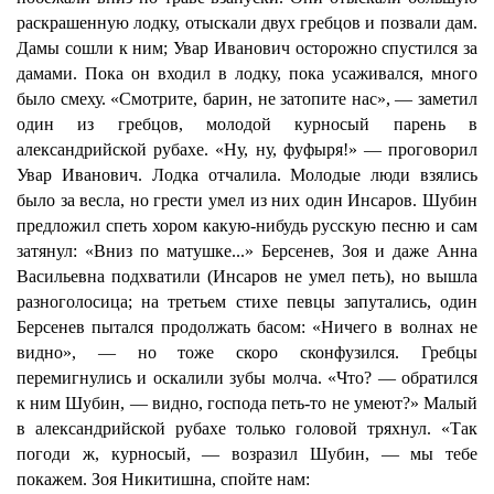
раскрашенную лодку, отыскали двух гребцов и позвали дам.
Дамы сошли к ним; Увар Иванович осторожно спустился за
дамами. Пока он входил в лодку, пока усаживался, много
было смеху. «Смотрите, барин, не затопите нас», — заметил
один из гребцов, молодой курносый парень в
александрийской рубахе. «Ну, ну, фуфыря!» — проговорил
Увар Иванович. Лодка отчалила. Молодые люди взялись
было за весла, но грести умел из них один Инсаров. Шубин
предложил спеть хором какую-нибудь русскую песню и сам
затянул: «Вниз по матушке...» Берсенев, Зоя и даже Анна
Васильевна подхватили (Инсаров не умел петь), но вышла
разноголосица; на третьем стихе певцы запутались, один
Берсенев пытался продолжать басом: «Ничего в волнах не
видно», — но тоже скоро сконфузился. Гребцы
перемигнулись и оскалили зубы молча. «Что? — обратился
к ним Шубин, — видно, господа петь-то не умеют?» Малый
в александрийской рубахе только головой тряхнул. «Так
погоди ж, курносый, — возразил Шубин, — мы тебе
покажем. Зоя Никитишна, спойте нам: