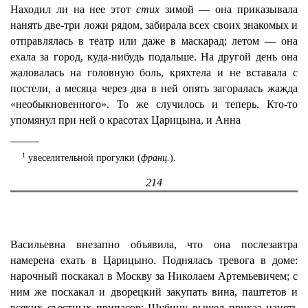
Находил ли на нее этот
стих
зимой — она приказывала
нанять две-три ложи рядом, забирала всех своих знакомых и
отправлялась в театр или даже в маскарад; летом — она
ехала за город, куда-нибудь подальше. На другой день она
жаловалась на головную боль, кряхтела и не вставала с
постели, а месяца через два в ней опять загоралась жажда
«необыкновенного». То же случилось и теперь. Кто-то
упомянул при ней о красотах Царицына, и Анна
1
увеселительной прогулки (
франц.
)
.
214
Васильевна внезапно объявила, что она послезавтра
намерена ехать в Царицыно. Поднялась тревога в доме:
нарочный поскакал в Москву за Николаем Артемьевичем; с
ним же поскакал и дворецкий закупать вина, паштетов и
всяких съестных припасов; Шубину вышел приказ нанять