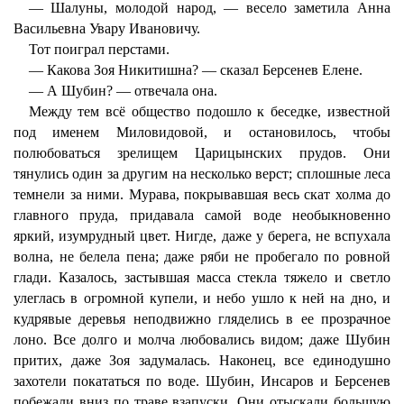
— Шалуны, молодой народ, — весело заметила Анна
Васильевна Увару Ивановичу.
Тот поиграл перстами.
— Какова Зоя Никитишна? — сказал Берсенев Елене.
— А Шубин? — отвечала она.
Между тем всё общество подошло к беседке, известной
под именем Миловидовой, и остановилось, чтобы
полюбоваться зрелищем Царицынских прудов. Они
тянулись один за другим на несколько верст; сплошные леса
темнели за ними. Мурава, покрывавшая весь скат холма до
главного пруда, придавала самой воде необыкновенно
яркий, изумрудный цвет. Нигде, даже у берега, не вспухала
волна, не белела пена; даже ряби не пробегало по ровной
глади. Казалось, застывшая масса стекла тяжело и светло
улеглась в огромной купели, и небо ушло к ней на дно, и
кудрявые деревья неподвижно гляделись в ее прозрачное
лоно. Все долго и молча любовались видом; даже Шубин
притих, даже Зоя задумалась. Наконец, все единодушно
захотели покататься по воде. Шубин, Инсаров и Берсенев
побежали вниз по траве взапуски. Они отыскали большую