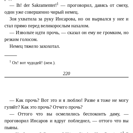
1
— Ih! der Sakramenter!
— проговорил, давясь от смеху,
один уже совершенно чирый немец.
Зоя ухватила за руку Инсарова, но он вырвался у нее и
стал прямо перед великорослым нахалом.
— Извольте идти прочь, — сказал он ему не громким, но
резким голосом.
Немец тяжело захохотал.
1
Ох! вот чудодей! (
нем.
)
.
220
— Как прочь? Вот это и я люблю! Разве я тоже не могу
гуляйт? Как это прочь? Отчего прочь?
— Оттого что вы осмелились беспокоить даму, —
проговорил Инсаров и вдруг побледнел, — оттого что вы
пьяны.
1