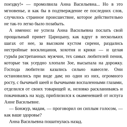
поездку!» — промолвила Анна Васильевна... Но в это
мгновенье, и как бы в подтверждение ее последних слов,
случилось странное происшествие, которое действительно
не так-то легко было позабыть.
А именно: не успела Анна Васильевна послать свой
прощальный привет Царицыну, как вдруг в нескольких
шагах от нее, за высоким кустом сирени, раздались
нестройные восклицания, хохотня и крики — и целая
гурьба растрепанных мужчин, тех самых любителей пения,
которые так усердно хлопали Зое, высыпала на дорожку.
Господа любители казались сильно навеселе. Они
остановились при виде дам; но один из них, огромного
росту, с бычачьей шеей и бычачьими воспаленными глазами,
отделился от своих товарищей и, неловко раскланиваясь и
покачиваясь на ходу, приблизился к окаменевшей от испуга
Анне Васильевне.
— Бонжур, мадам, — проговорил он сиплым голосом, —
как ваше здоровье?
Анна Васильевна пошатнулась назад.