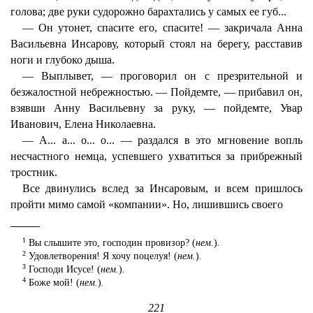
голова; две руки судорожно барахтались у самых ее губ...
— Он утонет, спасите его, спасите! — закричала Анна
Васильевна Инсарову, который стоял на берегу, расставив
ноги и глубоко дыша.
— Выплывет, — проговорил он с презрительной и
безжалостной небрежностью. — Пойдемте, — прибавил он,
взявши Анну Васильевну за руку, — пойдемте, Увар
Иванович, Елена Николаевна.
— А... а... о... о... — раздался в это мгновение вопль
несчастного немца, успевшего ухватиться за прибрежный
тростник.
Все двинулись вслед за Инсаровым, и всем пришлось
пройти мимо самой «компании». Но, лишившись своего
1
Вы слышите это, господин провизор? (
нем.
)
.
2
Удовлетворения! Я хочу поцелуя! (
нем.
)
.
3
Господи Исусе! (
нем.
)
.
4
Боже мой! (
нем.
)
.
221