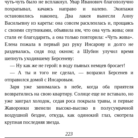
чуть-чуть было не всплакнул. Увар Иванович благополучно
похрапывал, качаясь направо и налево. Экипажи
остановились наконец. Два лакея вынесли Анну
Васильевну из кареты: она совсем расклеилась и, прощаясь
с своими спутниками, объявила им, что она чуть жива; они
стали ее благодарить, а она только повторила: «Чуть жива».
Елена пожала в первый раз руку Инсарову и долго не
раздевалась, сидя под окном; а Шубин улучил время
шепнуть уходившему Берсеневу:
— Ну как же не герой: в воду пьяных немцев бросает!
— А ты и того не сделал, — возразил Берсенев и
отправился домой с Инсаровым.
Заря уже занималась в небе, когда оба приятеля
возвратились на свою квартиру. Солнце еще не вставало, но
уже заиграл холодок, седая роса покрыла травы, и первые
Жаворонки звенели высоко-высоко в полусумрачной
воздушной бездне, откуда, как одинокий глаз, смотрела
крупная последняя звезда.
223