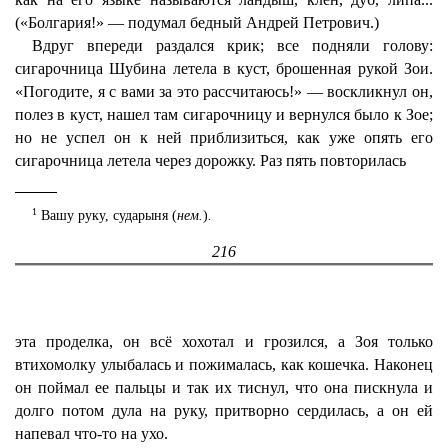
(«Болгария!» — подумал бедный Андрей Петрович.)
Вдруг впереди раздался крик; все подняли голову:
сигарочница Шубина летела в куст, брошенная рукой Зои.
«Погодите, я с вами за это рассчитаюсь!» — воскликнул он,
полез в куст, нашел там сигарочницу и вернулся было к Зое;
но не успел он к ней приблизиться, как уже опять его
сигарочница летела через дорожку. Раз пять повторилась
1
Вашу руку, сударыня (
нем.
)
.
216
эта проделка, он всё хохотал и грозился, а Зоя только
втихомолку улыбалась и пожималась, как кошечка. Наконец
он поймал ее пальцы и так их тиснул, что она пискнула и
долго потом дула на руку, притворно сердилась, а он ей
напевал что-то на ухо.