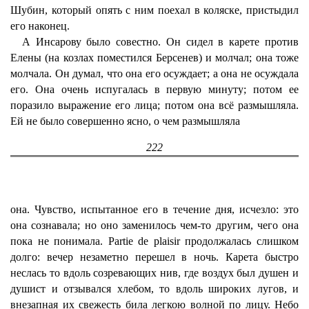
Шубин, который опять с ним поехал в коляске, пристыдил
его наконец.
А Инсарову было совестно. Он сидел в карете против
Елены (на козлах поместился Берсенев) и молчал; она тоже
молчала. Он думал, что она его осуждает; а она не осуждала
его. Она очень испугалась в первую минуту; потом ее
поразило выражение его лица; потом она всё размышляла.
Ей не было совершенно ясно, о чем размышляла
222
она. Чувство, испытанное его в течение дня, исчезло: это
она сознавала; но оно заменилось чем-то другим, чего она
пока не понимала. Partie de plaisir продолжалась слишком
долго: вечер незаметно перешел в ночь. Карета быстро
неслась то вдоль созревающих нив, где воздух был душен и
душист и отзывался хлебом, то вдоль широких лугов, и
внезапная их свежесть била легкою волной по лицу. Небо