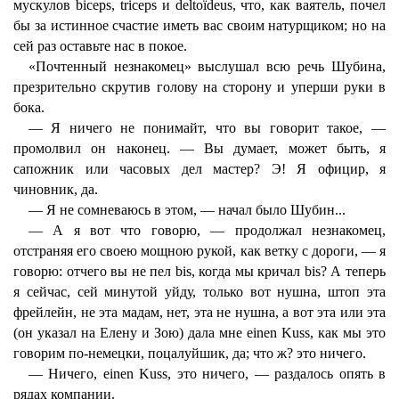
мускулов biceps, triceps и deltoïdeus, что, как ваятель, почел
бы за истинное счастие иметь вас своим натурщиком; но на
сей раз оставьте нас в покое.
«Почтенный незнакомец» выслушал всю речь Шубина,
презрительно скрутив голову на сторону и уперши руки в
бока.
— Я ничего не понимайт, что вы говорит такое, —
промолвил он наконец. — Вы думает, может быть, я
сапожник или часовых дел мастер? Э! Я официр, я
чиновник, да.
— Я не сомневаюсь в этом, — начал было Шубин...
— А я вот что говорю, — продолжал незнакомец,
отстраняя его своею мощною рукой, как ветку с дороги, — я
говорю: отчего вы не пел bis, когда мы кричал bis? А теперь
я сейчас, сей минутой уйду, только вот нушна, штоп эта
фрейлейн, не эта мадам, нет, эта не нушна, а вот эта или эта
(он указал на Елену и Зою) дала мне einen Kuss, как мы это
говорим по-немецки, поцалуйшик, да; что ж? это ничего.
— Ничего, einen Kuss, это ничего, — раздалось опять в
рядах компании.