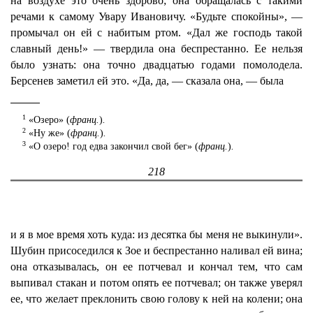
на воздухе это очень здорово; она обращалась с такими
речами к самому Увару Ивановичу. «Будьте спокойны», —
промычал он ей с набитым ртом. «Дал же господь такой
славный день!» — твердила она беспрестанно. Ее нельзя
было узнать: она точно двадцатью годами помолодела.
Берсенев заметил ей это. «Да, да, — сказала она, — была
1
«Озеро» (
франц.
)
.
2
«Ну же» (
франц.
)
.
3
«О озеро! год едва закончил свой бег» (
франц.
)
.
218
и я в мое время хоть куда: из десятка бы меня не выкинули».
Шубин присоседился к Зое и беспрестанно наливал ей вина;
она отказывалась, он ее потчевал и кончал тем, что сам
выпивал стакан и потом опять ее потчевал; он также уверял
ее, что желает преклонить свою голову к ней на колени; она