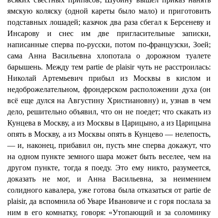
ямскую коляску (одной кареты было мало) и приготовить
подставных лошадей; казачок два раза сбегал к Берсеневу и
Инсарову и снес им две пригласительные записки,
написанные сперва по-русски, потом по-французски, Зоей;
сама Анна Васильевна хлопотала о дорожном туалете
барышень. Между тем partie de plaisir чуть не расстроилась:
Николай Артемьевич прибыл из Москвы в кислом и
недоброжелательном, фрондерском расположении духа (он
всё еще дулся на Августину Христиановну) и, узнав в чем
дело, решительно объявил, что он не поедет; что скакать из
Кунцева в Москву, а из Москвы в Царицыно, а из Царицына
опять в Москву, а из Москвы опять в Кунцево — нелепость,
— и, наконец, прибавил он, пусть мне сперва докажут, что
на одном пункте земного шара может быть веселее, чем на
другом пункте, тогда я поеду. Это ему никто, разумеется,
доказать не мог, и Анна Васильевна, за неимением
солидного кавалера, уже готова была отказаться от partie de
plaisir, да вспомнила об Уваре Ивановиче и с горя послала за
ним в его комнатку, говоря: «Утопающий и за соломинку