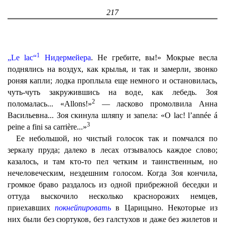
217
1
„Le lac“
Нидермейера
. Не гребите, вы!» Мокрые весла
поднялись на воздух, как крылья, и так и замерли, звонко
роняя капли; лодка проплыла еще немного и остановилась,
чуть-чуть закружившись на воде, как лебедь. Зоя
2
поломалась... «Allons!»
— ласково промолвила Анна
Васильевна... Зоя скинула шляпу и запела: «О lac! l’année á
3
peine a fini sa carrière...»
Ее небольшой, но чистый голосок так и помчался по
зеркалу пруда; далеко в лесах отзывалось каждое слово;
казалось, и там кто-то пел четким и таинственным, но
нечеловеческим, нездешним голосом. Когда Зоя кончила,
громкое браво раздалось из одной прибрежной беседки и
оттуда выскочило несколько краснорожих немцев,
приехавших
покнейпировать
в Царицыно. Некоторые из
них были без сюртуков, без галстухов и даже без жилетов и