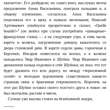
хватается». Его разбудили; он сошел вниз, выслушал молча
предложение Анны Васильевны, поиграла пальцами и, к
общему изумлению, согласился. Анна Васильевна
поцеловала его в щеку и назвала миленьким; Николай
Артемьевич улыбнулся презрительно и сказал; «Quelle
1
bourde!»
(он любил при случае употреблять «шикарные»
французские слова) — а на следующее утро, в семь часов,
карета и коляска, нагруженные доверху, выкатились со
двора стаховской дачи. В карете сидели дамы, горничная и
Берсенев; Инсаров поместился на козлах; а в коляске
находились Увар Иванович и Шубин. Увар Иванович сам
движением пальца подозвал к себе Шубина; он знал, что тот
будет дразнить его всю дорогу, но между «черноземной
силой» и молодым художником существовала какая-то
странная связь и бранчивая откровенность. Впрочем, на
этот раз Шубин оставил своего толстого друга в покое: он
был молчалив, рассеян и мягок.
Солнце уже высоко стояло на безоблачной лазури,