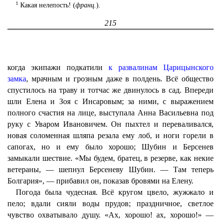
1
Какая нелепость! (
франц.
)
.
215
когда экипажи подкатили
к развалинам Царицынского
замка
, мрачным и грозным даже в полдень. Всё общество
спустилось на траву и тотчас же двинулось в сад. Впереди
шли Елена и Зоя с Инсаровым; за ними, с выражением
полного счастия на лице, выступала Анна Васильевна под
руку с Уваром Ивановичем. Он пыхтел и переваливался,
новая соломенная шляпа резала ему лоб, и ноги горели в
сапогах, но и ему было хорошо; Шубин и Берсенев
замыкали шествие. «Мы будем, братец, в резерве, как некие
ветераны, — шепнул Берсеневу Шубин. — Там теперь
Болгария», — прибавил он, показав бровями на Елену.
Погода была чудесная. Всё кругом цвело, жужжало и
пело; вдали сияли воды прудов; праздничное, светлое
чувство охватывало душу. «Ах, хорошо! ах, хорошо!» —