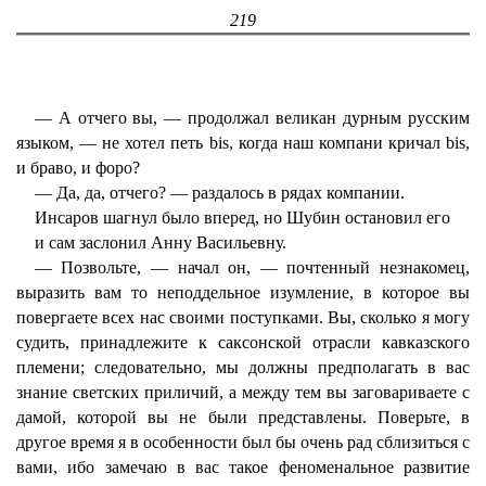
219
— А отчего вы, — продолжал великан дурным русским
языком, — не хотел петь bis, когда наш компани кричал bis,
и браво, и форо?
— Да, да, отчего? — раздалось в рядах компании.
Инсаров шагнул было вперед, но Шубин остановил его
и сам заслонил Анну Васильевну.
— Позвольте, — начал он, — почтенный незнакомец,
выразить вам то неподдельное изумление, в которое вы
повергаете всех нас своими поступками. Вы, сколько я могу
судить, принадлежите к саксонской отрасли кавказского
племени; следовательно, мы должны предполагать в вас
знание светских приличий, а между тем вы заговариваете с
дамой, которой вы не были представлены. Поверьте, в
другое время я в особенности был бы очень рад сблизиться с
вами, ибо замечаю в вас такое феноменальное развитие