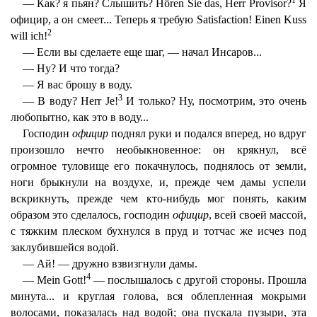
— Как? я пьян? Слышить? Hören Sie das, Herr Provisor?
Я
официр, а он смеет... Теперь я требую Satisfaction! Einen Kuss
2
will ich!
— Если вы сделаете еще шаг, — начал Инсаров...
— Ну? И что тогда?
— Я вас брошу в воду.
3
— В воду? Herr Je!
И только? Ну, посмотрим, это очень
любопытно, как это в воду...
Господин
официр
поднял руки и подался вперед, но вдруг
произошло нечто необыкновенное: он крякнул, всё
огромное туловище его покачнулось, поднялось от земли,
ноги брыкнули на воздухе, и, прежде чем дамы успели
вскрикнуть, прежде чем кто-нибудь мог понять, каким
образом это сделалось, господин
официр
, всей своей массой,
с тяжким плеском бухнулся в пруд и тотчас же исчез под
заклубившейся водой.
— Ай! — дружно взвизгнули дамы.
4
— Mein Gott!
— послышалось с другой стороны. Прошла
минута... и круглая голова, вся облепленная мокрыми
волосами, показалась над водой; она пускала пузыри, эта