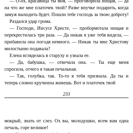
— О-ох, красавица ты моя, — проговорила нищая, — да
на что же мне платочек твой? Разве внучке подарить, когда
замуж выходить будет. Пошли тебе господь за твою доброту!
Раздался удар грома.
— Господи, Иисусе Христе, — пробормотала нищая и
перекрестилась три раза. — Да никак я уже тебя видела, —
прибавила она погодя немного. — Никак ты мне Христову
милостыню подавала?
Елена вгляделась в старуху и узнала ее.
— Да, бабушка, — отвечала она. — Ты еще меня
спросила, отчего я такая печальная.
— Так, голубка, так. То-то я тебя признала. Да ты и
теперь словно кручинна живешь. Вот и платочек твой
233
мокрый, знать от слез. Ох вы, молодушки, всем вам одна
печаль, горе великое!