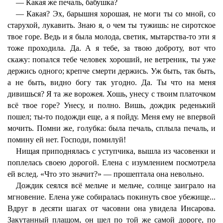
— Какая же печаль, бабушка?
— Какая? Эх, барышня хорошая, не моги ты со мной, со
старухой, лукавить. Знаю я, о чем ты тужишь: не сиротское
твое горе. Ведь и я была молода, светик, мытарства-то эти я
тоже проходила. Да. А я тебе, за твою доброту, вот что
скажу: попался тебе человек хороший, не ветреник, ты уже
держись одного; крепче смерти держись. Уж быть, так быть,
а не быть, видно богу так угодно. Да. Ты что на меня
дивишься? Я та же ворожея. Хошь, унесу с твоим платочком
всё твое горе? Унесу, и полно. Вишь, дождик реденький
пошел; ты-то подожди еще, а я пойду. Меня ему не впервой
мочить. Помни же, голубка: была печаль, сплыла печаль, и
помину ей нет. Господи, помилуй!
Нищая приподнялась с уступчика, вышла из часовенки и
поплелась своею дорогой. Елена с изумлением посмотрела
ей вслед. «Что это значит?» — прошептала она невольно.
Дождик сеялся всё мельче и мельче, солнце заиграло на
мгновение. Елена уже собиралась покинуть свое убежище...
Вдруг в десяти шагах от часовни она увидела Инсарова.
Закутанный плащом, он шел по той же самой дороге, по