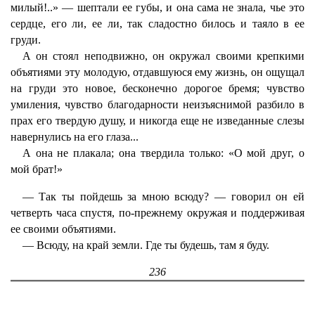
милый!..» — шептали ее губы, и она сама не знала, чье это
сердце, его ли, ее ли, так сладостно билось и таяло в ее
груди.
А он стоял неподвижно, он окружал своими крепкими
объятиями эту молодую, отдавшуюся ему жизнь, он ощущал
на груди это новое, бесконечно дорогое бремя; чувство
умиления, чувство благодарности неизъяснимой разбило в
прах его твердую душу, и никогда еще не изведанные слезы
навернулись на его глаза...
А она не плакала; она твердила только: «О мой друг, о
мой брат!»
— Так ты пойдешь за мною всюду? — говорил он ей
четверть часа спустя, по-прежнему окружая и поддерживая
ее своими объятиями.
— Всюду, на край земли. Где ты будешь, там я буду.
236