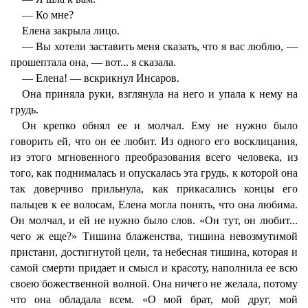
— Ко мне?
Елена закрыла лицо.
— Вы хотели заставить меня сказать, что я вас люблю, —
прошептала она, — вот... я сказала.
— Елена! — вскрикнул Инсаров.
Она приняла руки, взглянула на него и упала к нему на
грудь.
Он крепко обнял ее и молчал. Ему не нужно было
говорить ей, что он ее любит. Из одного его восклицания,
из этого мгновенного преобразования всего человека, из
того, как поднималась и опускалась эта грудь, к которой она
так доверчиво прильнула, как прикасались концы его
пальцев к ее волосам, Елена могла понять, что она любима.
Он молчал, и ей не нужно было слов. «Он тут, он любит...
чего ж еще?» Тишина блаженства, тишина невозмутимой
пристани, достигнутой цели, та небесная тишина, которая и
самой смерти придает и смысл и красоту, наполнила ее всю
своею божественной волной. Она ничего не желала, потому
что она обладала всем. «О мой брат, мой друг, мой