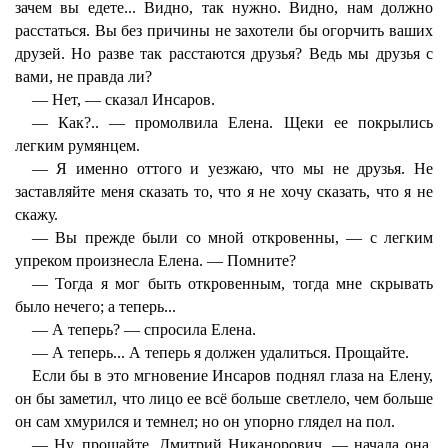
зачем вы едете... Видно, так нужно. Видно, нам должно
расстаться. Вы без причины не захотели бы огорчить ваших
друзей. Но разве так расстаются друзья? Ведь мы друзья с
вами, не правда ли?
— Нет, — сказал Инсаров.
— Как?.. — промолвила Елена. Щеки ее покрылись
легким румянцем.
— Я именно оттого и уезжаю, что мы не друзья. Не
заставляйте меня сказать то, что я не хочу сказать, что я не
скажу.
— Вы прежде были со мной откровенны, — с легким
упреком произнесла Елена. — Помните?
— Тогда я мог быть откровенным, тогда мне скрывать
было нечего; а теперь...
— А теперь? — спросила Елена.
— А теперь... А теперь я должен удалиться. Прощайте.
Если бы в это мгновение Инсаров поднял глаза на Елену,
он бы заметил, что лицо ее всё больше светлело, чем больше
он сам хмурился и темнел; но он упорно глядел на пол.
— Ну, прощайте, Дмитрий Никанорович, — начала она.