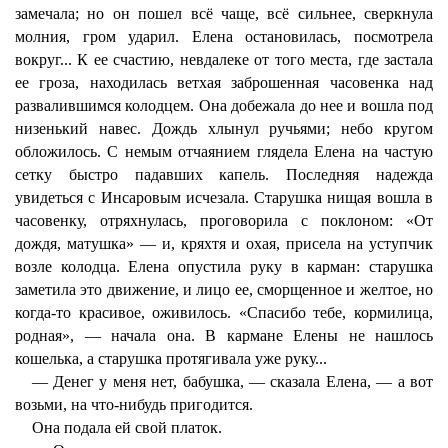
замечала; но он пошел всё чаще, всё сильнее, сверкнула
молния, гром ударил. Елена остановилась, посмотрела
вокруг... К ее счастию, невдалеке от того места, где застала
ее гроза, находилась ветхая заброшенная часовенка над
развалившимся колодцем. Она добежала до нее и вошла под
низенький навес. Дождь хлынул ручьями; небо кругом
обложилось. С немым отчаянием глядела Елена на частую
сетку быстро падавших капель. Последняя надежда
увидеться с Инсаровым исчезала. Старушка нищая вошла в
часовенку, отряхнулась, проговорила с поклоном: «От
дождя, матушка» — и, кряхтя и охая, присела на уступчик
возле колодца. Елена опустила руку в карман: старушка
заметила это движение, и лицо ее, сморщенное и желтое, но
когда-то красивое, оживилось. «Спасибо тебе, кормилица,
родная», — начала она. В кармане Елены не нашлось
кошелька, а старушка протягивала уже руку...
— Денег у меня нет, бабушка, — сказала Елена, — а вот
возьми, на что-нибудь пригодится.
Она подала ей свой платок.