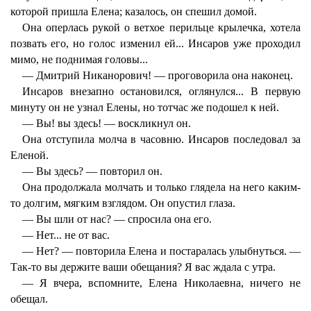
которой пришла Елена; казалось, он спешил домой.
Она оперлась рукой о ветхое перильце крылечка, хотела
позвать его, но голос изменил ей... Инсаров уже проходил
мимо, не поднимая головы...
— Дмитрий Никанорович! — проговорила она наконец.
Инсаров внезапно остановился, оглянулся... В первую
минуту он не узнал Елены, но тотчас же подошел к ней.
— Вы! вы здесь! — воскликнул он.
Она отступила молча в часовню. Инсаров последовал за
Еленой.
— Вы здесь? — повторил он.
Она продолжала молчать и только глядела на него каким-
то долгим, мягким взглядом. Он опустил глаза.
— Вы шли от нас? — спросила она его.
— Нет... не от вас.
— Нет? — повторила Елена и постаралась улыбнуться. —
Так-то вы держите ваши обещания? Я вас ждала с утра.
— Я вчера, вспомните, Елена Николаевна, ничего не
обещал.