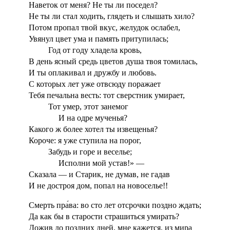
Наветок от меня? Не ты ли поседел?
Не ты ли стал ходить, глядеть и слышать хило?
Потом пропал твой вкус, желудок ослабел,
Увянул цвет ума и память притупилась;
Год от году хладела кровь,
В день ясный средь цветов душа твоя томилась,
И ты оплакивал и дружбу и любовь.
С которых лет уже отвсюду поражает
Тебя печальна весть: тот сверстник умирает,
Тот умер, этот занемог
И на одре мученья?
Какого ж более хотел ты извещенья?
Короче: я уже ступила на порог,
Забудь и горе и веселье;
Исполни мой устав!» —
Сказала — и Старик, не думав, не гадав
И не достроя дом, попал на новоселье!!
Смерть пра́ва: во сто лет отсрочки поздно ждать;
Да как бы в старости страшиться умирать?
Дожив до поздних дней, мне кажется, из мира