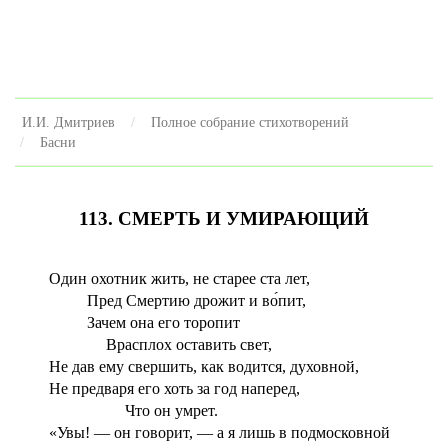
И.И. Дмитриев
Полное собрание стихотворений
Басни
113. СМЕРТЬ И УМИРАЮЩИЙ
Один охотник жить, не старее ста лет,
Пред Смертию дрожит и во́пит,
Зачем она его торопит
Врасплох оставить свет,
Не дав ему свершить, как водится, духовной,
Не предваря его хоть за год наперед,
Что он умрет.
«Увы! — он говорит, — а я лишь в подмосковной