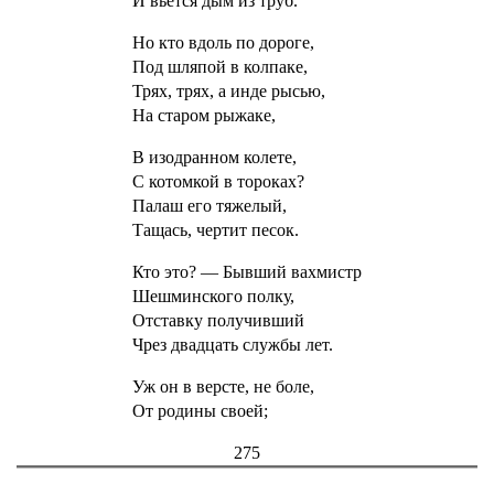
И вьется дым из труб.
Но кто вдоль по дороге,
Под шляпой в колпаке,
Трях, трях, а инде рысью,
На старом рыжаке,
В изодранном колете,
С котомкой в тороках?
Палаш его тяжелый,
Тащась, чертит песок.
Кто это? — Бывший вахмистр
Шешминского полку,
Отставку получивший
Чрез двадцать службы лет.
Уж он в версте, не боле,
От родины своей;
275