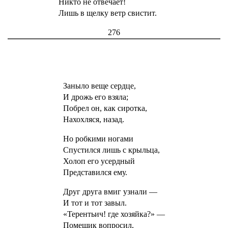
Никто не отвечает!
Лишь в щелку ветр свистит.
276
Заныло веще сердце,
И дрожь его взяла;
Побрел он, как сиротка,
Нахохляся, назад.
Но робкими ногами
Спустился лишь с крыльца,
Холоп его усердный
Представился ему.
Друг друга вмиг узнали —
И тот и тот завыл.
«Терентьич! где хозяйка?» —
Помещик вопросил,