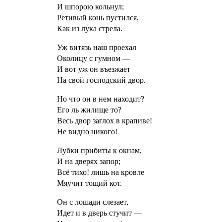
И шпорою кольнул;
Ретивый конь пустился,
Как из лука стрела.
Уж витязь наш проехал
Околицу с гумном —
И вот уж он въезжает
На свой господский двор.
Но что он в нем находит?
Его ль жилище то?
Весь двор заглох в крапиве!
Не видно никого!
Лубки прибиты к окнам,
И на дверях запор;
Всё тихо! лишь на кровле
Мяучит тощий кот.
Он с лошади слезает,
Идет и в дверь стучит —