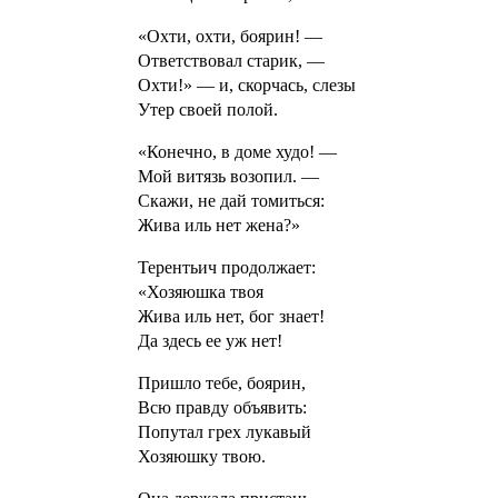
«Охти, охти, боярин! —
Ответствовал старик, —
Охти!» — и, скорчась, слезы
Утер своей полой.
«Конечно, в доме худо! —
Мой витязь возопил. —
Скажи, не дай томиться:
Жива иль нет жена?»
Терентьич продолжает:
«Хозяюшка твоя
Жива иль нет, бог знает!
Да здесь ее уж нет!
Пришло тебе, боярин,
Всю правду объявить:
Попутал грех лукавый
Хозяюшку твою.