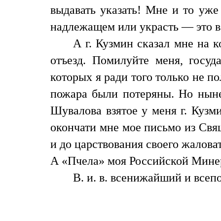
выдавать указать! Мне и то уже
надлежащем или украсть — это в
А г. Кузмин сказал мне на к
отъезд. Помилуйте меня, госуд
которых я ради того только не п
пожара были потеряны. Но ныне
Шувалова взятое у меня г. Кузм
окончати мне мое письмо из Свя
и до царствования своего жалов
А «Пчела» моя Российской Минер
В. и. в. всенижайший и все