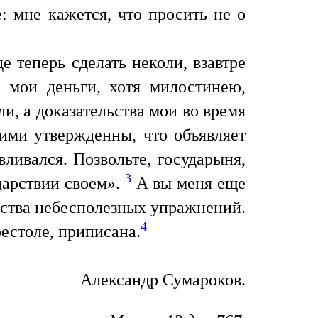
: мне кажется, что просить не о
е теперь сделать неколи, взавтре
е мои деньги, хотя милостинею,
и, а доказательства мои во время
ими утвержденны, что объявляет
ливался. Позвольте, государыня,
3
царствии своем».
А вы меня еще
ества небесполезных упражнений.
4
естоле, приписана.
Александр Сумароков.