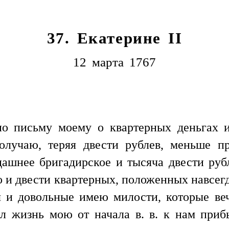
37. Екатерине II
12 марта 1767
о письму моему о квартерных деньгах и
получаю, теряя двести рублев, меньше п
ашнее бригадирское и тысяча двести рубл
го и двести квартерных, положенных навсегд
я и довольные имею милости, которые ве
ал жизнь мою от начала в. в. к нам приб