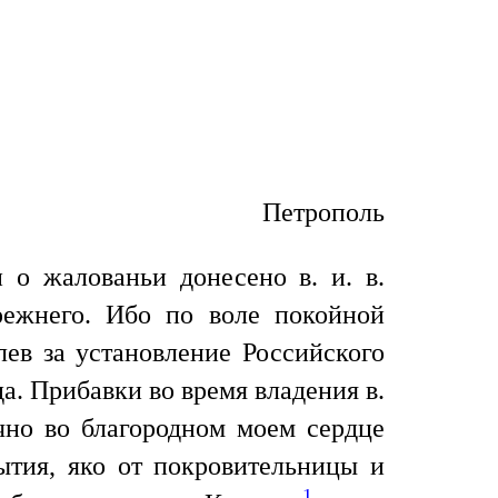
Петрополь
 о жалованьи донесено в. и. в.
режнего. Ибо по воле покойной
ев за установление Российского
а. Прибавки во время владения в.
чно во благородном моем сердце
ытия, яко от покровительницы и
1