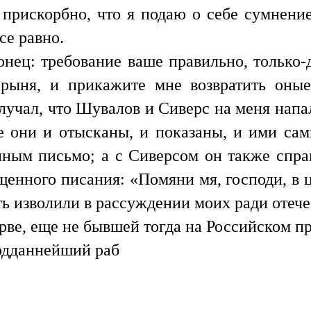
 прискорбно, что я подаю о себе сумнение
се равно.
онец: требование ваше правильно, только-д
арыня, и прикажите мне возвратить оны
олучал, что Шувалов и Сиверс на меня напал
 они и отысканы, и показаны, и ими сам
иным письмо; а с Сиверсом он также справ
щенного писания: «Помяни мя, господи, в 
ать изволили в рассуждении моих ради отеч
ве, еще не бывшей тогда на Российском пр
подданнейший раб