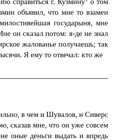
ибо справиться г. Кузмину
о том
змин объявил, что мне то взамен
милостивейшая государыня, мне
не он сказал потом: я-де не знал
дирское жалованье получаешь; так
ысячи. Я ему то отвечал: кто же
льно, в чем и Шувалов, и Сиверс
ою, сказав мне, что он уже совсем
не оные деньги выдать и впредь