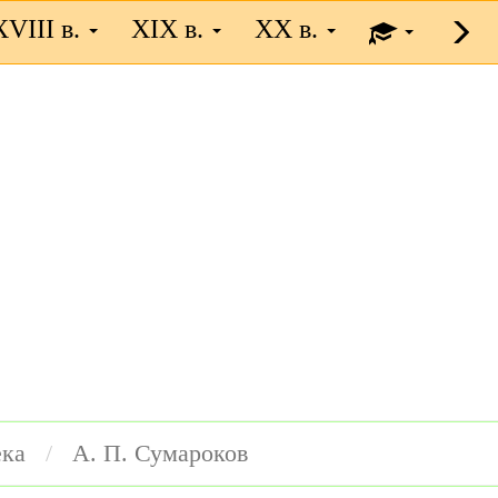
XVIII в.
XIX в.
XX в.
ека
А. П. Сумароков