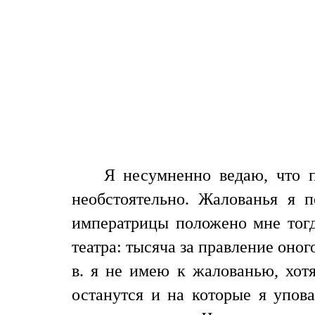
Я несумненно ведаю, что п
необстоятельно. Жалованья я 
императрицы положено мне тогд
театра: тысяча за правление оно
в. я не имею к жалованью, хот
останутся и на которые я упов