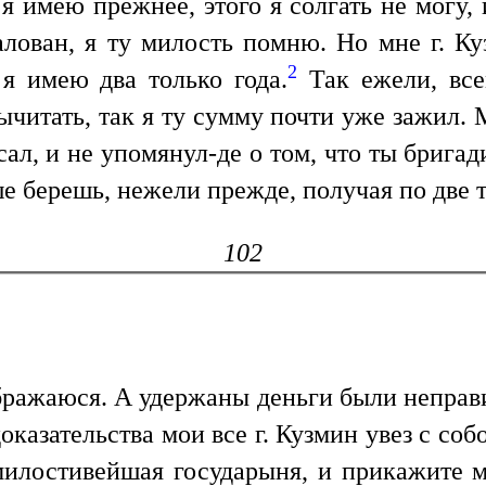
 имею прежнее, этого я солгать не могу, 
лован, я ту милость помню. Но мне г. Ку
2
 я имею два только года.
Так ежели, все
читать, так я ту сумму почти уже зажил. М
сал, и не упомянул-де о том, что ты брига
е берешь, нежели прежде, получая по две т
102
ображаюся. А удержаны деньги были неправи
оказательства мои все г. Кузмин увез с соб
милостивейшая государыня, и прикажите м