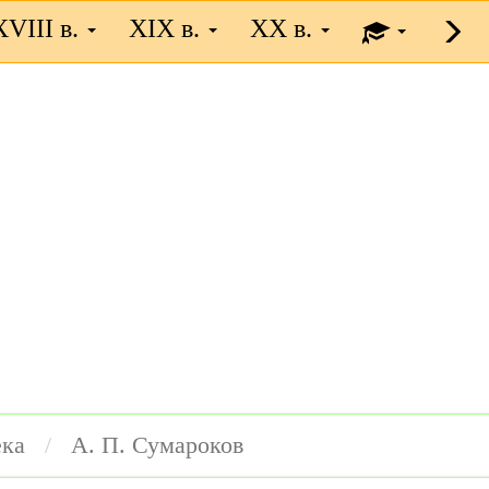
XVIII в.
XIX в.
XX в.
ека
А. П. Сумароков