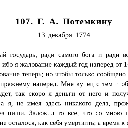
107. Г. А. Потемкину
13 декабря 1774
й государь, ради самого бога и ради в
, ибо я жалование каждый год наперед от 1
вание теперь; но чтобы только сообщено 
прежнему наперед. Мне купец с тем и обе
дет, так скоро я деньги от него и получ
а я, не имея здесь никакого дела, про
ез пищи. Заложил то все, что со мною п
 не осталося, как себя умертвить; а время 