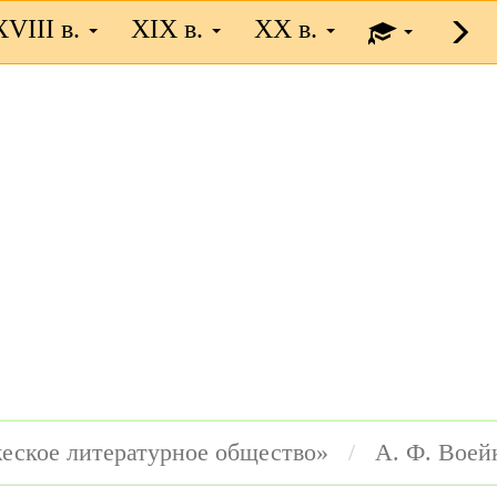
XVIII в.
XIX в.
XX в.
еское литературное общество»
А. Ф. Воей