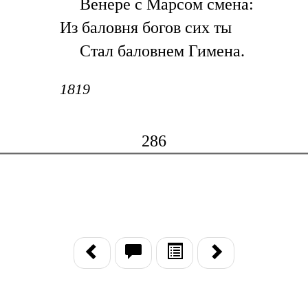
Венере с Марсом смена:
Из баловня богов сих ты
Стал баловнем Гимена.
1819
286