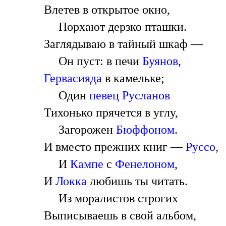
Влетев в открытое окно,
Порхают дерзко пташки.
Заглядываю в тайный шкаф —
Он пуст: в печи
Буянов
,
Гервасияда
в камельке;
Один
певец Русланов
Тихонько прячется в углу,
Загорожен
Бюффоном
.
И вместо прежних книг —
Руссо
,
И
Кампе
с
Фенелоном
,
И
Локка
любишь ты читать.
Из моралистов строгих
Выписываешь в свой альбом,