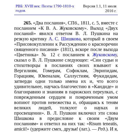
Версия 1.1, 11 июля
РВБ
:
XVIII век
:
Поэты 1790-1810-х
годов.
2016 г.
265.
«Два послания», СПб., 1811, с. 5, вместе с
посланием «К В. А. Жуковскому». Выход «Двух
посланий» явился ответом В. Л. Пушкина на
резкую критику
А. С. Шишкова
, который в своем
«Присовокуплении к Рассуждению о красноречии
священного писания» (1811), вскоре после выхода
«Цветника» № 12 с посланием к
Жуковскому
,
сказал о В. Л. Пушкине следующее: «Сии судьи и
стихотворцы в посланиях своих взывают к
Вергилиям, Гомерам, Софоклам, Эврипидам,
Горациям, Ювеналам, Саллустиям, Фукидидам,
затверди одни только имена их и, что всего
удивительнее, научась благочестию в «Кандиде» и
благонравию и знаниям в парижских переулках, с
поврежденным сердцем и помраченным умом
вопиют против невежества и, обращаясь к теням
великих людей, толкуют о науках и
просвещении». В. Л. Пушкин включил эти слова
Шишкова в предисловие к своим «Двум
посланиям» и ответил на них так: «Risum teneatis,
amicii!» (удержите смех, друзья! (лат.). —
Ред.
). И я,