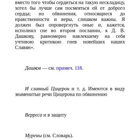
вместо того чтобы сердиться на такую нескладицу,
хотел бы лучше сам посмеяться ей от доброго
сердца; но обвинения, относящиеся до
нравственности и веры, слишком важны. Я
должен был опровергнуть оные и, кажется,
исполнил сие во втором послании, к Д. В.
Дашкову, равномерно навлекшему на себя
учтивою критикою гнев новейших наших
Славян».
Дашков
— см.
примеч. 118
.
И славный Цицерон
и т. д. Имеются в виду
знаменитые речи Цицерона по обвинению
Верреса
и в защиту
Мурены
(см. Словарь).