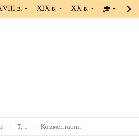
XVIII в.
XIX в.
XX в.
т.
Т. 1
Комментарии