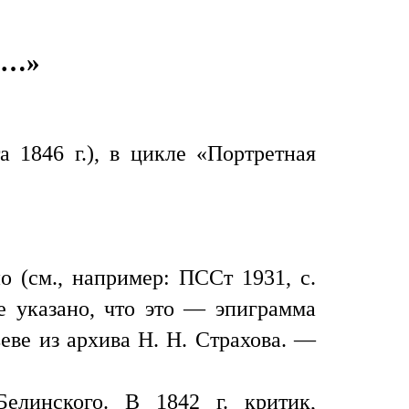
И…»
а 1846 г.), в цикле «Портретная
 (см., например: ПССт 1931, с.
де указано, что это — эпиграмма
еве из архива Н. Н. Страхова. —
елинского. В 1842 г. критик,