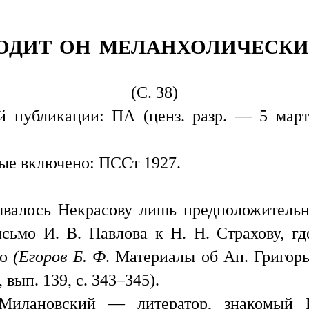
ОДИТ ОН МЕЛАНХОЛИЧЕСК
(С. 38)
й публикации: ПА (ценз. разр. — 5 март
ые включено: ПССт 1927.
ывалось Некрасову лишь предположительно
исьмо И. В. Павлова к Н. Н. Страхову, г
го
(Егоров Б. Ф
. Материалы об Ап. Григорь
 вып. 139, с. 343–345).
Милановский — литератор, знакомый Б