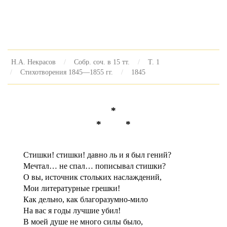
Н.А. Некрасов
Собр. соч. в 15 тт.
Т. 1
Стихотворения 1845—1855 гг.
1845
*
* *
Стишки! стишки! давно ль и я был гений?
Мечтал… не спал… пописывал стишки?
О вы, источник стольких наслаждений,
Мои литературные грешки!
Как дельно, как благоразумно-мило
На вас я годы лучшие убил!
В моей душе не много силы было,