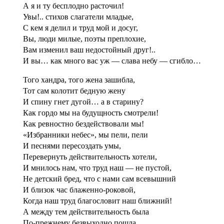
А я и ту бесплодно расточил!
Увы!.. стихов слагатели младые,
С кем я делил и труд мой и досуг,
Вы, люди милые, поэты преплохие,
Вам изменил ваш недостойный друг!..
И вы… как много вас уж — слава небу — сгибло…
Того хандра, того жена зашибла,
Тот сам колотит бедную жену
И спину гнет дугой… а в старину?
Как гордо мы на будущность смотрели!
Как ревностно бездействовали мы!
«Избранники небес», мы пели, пели
И песнями пересоздать умы,
Перевернуть действительность хотели,
И мнилось нам, что труд наш — не пустой,
Не детский бред, что с нами сам всевышний
И близок час блаженно-роковой,
Когда наш труд благословит наш ближний!
А между тем действительность была
По-прежнему безвыходно пошла,