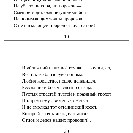
Не убыло ни горя, ни пороков —
Смешон и дик был петушиный бой
Не понимающих толпы пророков
С не внемлющей пророчествам толпой!
19
И «ближний наш» всё тем же глазом видел,
Всё так же близоруко понимал,
Любил корыстно, пошло ненавидел,
Бесславно и бессмысленно страдал.
Пустых страстей пустой и праздный грохот
По-прежнему движенье заменял,
И не смолкал тот сатанинский хохот,
Который в сень холодную могил
Отцов и дедов наших проводил!..
20