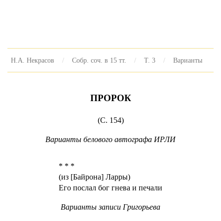
Н.А. Некрасов
Собр. соч. в 15 тт.
Т. 3
Варианты
ПРОРОК
(С. 154)
Варианты белового автографа ИРЛИ
* * *
(из [Байрона] Ларры)
Его послал бог гнева и печали
Варианты записи Григорьева