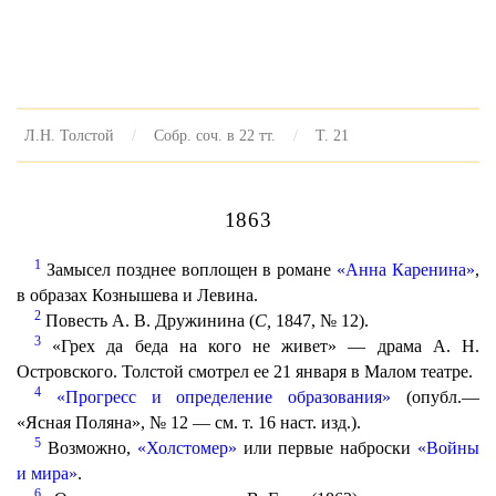
Л.Н. Толстой
Собр. соч. в 22 тт.
Т. 21
1863
1
Замысел позднее воплощен в романе
«Анна Каренина»
,
в образах Кознышева и Левина.
2
Повесть А. В. Дружинина (
С,
1847, № 12).
3
«Грех да беда на кого не живет» — драма А. Н.
Островского. Толстой смотрел ее 21 января в Малом театре.
4
«Прогресс и определение образования»
(опубл.—
«Ясная Поляна», № 12 — см. т. 16 наст. изд.).
5
Возможно,
«Холстомер»
или первые наброски
«Войны
и мира»
.
6