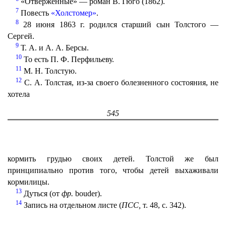
«Отверженные» — роман В. Гюго (1862).
7
Повесть
«Холстомер»
.
8
28 июня 1863 г. родился старший сын Толстого —
Сергей.
9
Т. А. и А. А. Берсы.
10
То есть П. Ф. Перфильеву.
11
M. H. Толстую.
12
С. А. Толстая, из-за своего болезненного состояния, не
хотела
545
кормить грудью своих детей. Толстой же был
принципиально против того, чтобы детей выхаживали
кормилицы.
13
Дуться (от
фр.
bouder).
14
Запись на отдельном листе (
ПСС,
т. 48, с. 342).