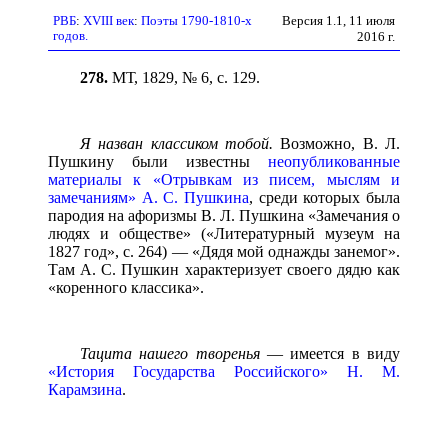
Версия 1.1, 11 июля
РВБ
:
XVIII век
:
Поэты 1790-1810-х
годов.
2016 г.
278.
МТ, 1829, № 6, с. 129.
Я назван классиком тобой.
Возможно, B. Л.
Пушкину были известны
неопубликованные
материалы к «Отрывкам из писем, мыслям и
замечаниям»
А. С. Пушкина
, среди которых была
пародия на афоризмы В. Л. Пушкина «Замечания о
людях и обществе» («Литературный музеум на
1827 год», с. 264) — «Дядя мой однажды занемог».
Там А. С. Пушкин характеризует своего дядю как
«коренного классика».
Тацита нашего творенья
— имеется в виду
«История Государства Российского»
H. M.
Карамзина
.