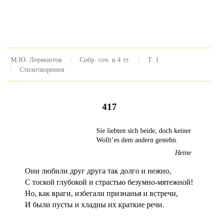
М.Ю. Лермонтов
Собр. соч. в 4 тт.
Т. 1
Стихотворения
417
Sie liebten sich beide, doch keiner
Wolltʼes dem andern gestehn.
Heine
Они любили друг друга так долго и нежно,
С тоской глубокой и страстью безумно-мятежной!
Но, как враги, избегали признанья и встречи,
И были пусты и хладны их краткие речи.