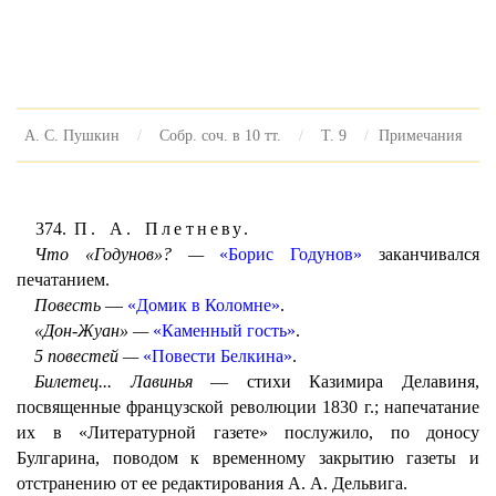
А. С. Пушкин
Собр. соч. в 10 тт.
Т. 9
Примечания
374.
П. А. Плетневу.
Что «Годунов»? —
«Борис Годунов»
заканчивался
печатанием.
Повесть
—
«Домик в Коломне»
.
«Дон-Жуан» —
«Каменный гость»
.
5 повестей —
«Повести Белкина»
.
Билетец... Лавинья
— стихи Казимира Делавиня,
посвященные французской революции 1830 г.; напечатание
их в «Литературной газете» послужило, по доносу
Булгарина, поводом к временному закрытию газеты и
отстранению от ее редактирования А. А. Дельвига.