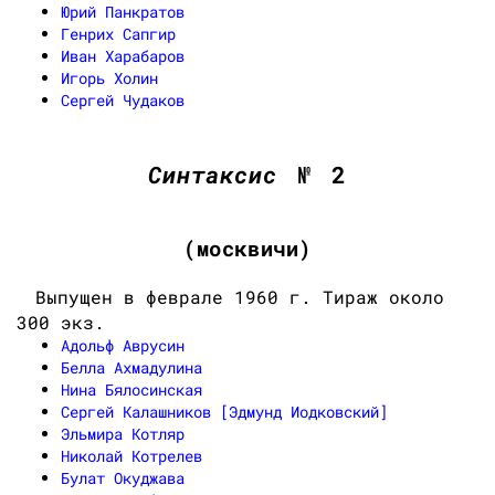
Юрий Панкратов
Генрих Сапгир
Иван Харабаров
Игорь Холин
Сергей Чудаков
Синтаксис
№ 2
(москвичи)
Выпущен в феврале 1960 г. Тираж около
300 экз.
Адольф Аврусин
Белла Ахмадулина
Нина Бялосинская
Сергей Калашников [Эдмунд Иодковский]
Эльмира Котляр
Николай Котрелев
Булат Окуджава