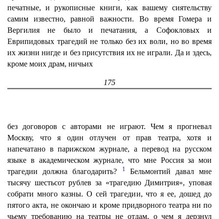
печатные, и рукописные книги, как вашему сиятельству
самим известно, равной важности. Во время Гомера и
Вергилия не было и печатания, а Софокловых и
Еврипидовых трагедий не только без их воли, но во время
их жизни нигде и без присутствия их не играли. Да и здесь,
кроме моих драм, ничьих
175
без договоров с авторами не играют. Чем я прогневал
Москву, что я один отлучен от прав театра, хотя и
напечатано в парижском журнале, а перевод на русском
языке в академическом журнале, что мне Россия за мои
1
трагедии должна благодарить?
Бельмонтий давал мне
тысячу шестьсот рублев за «трагедию Димитрия», уповая
собрати много казны. О сей трагедии, что я ее, дошед до
пятого акта, не окончаю и кроме придворного театра ни по
чьему требованию на театры не отдам, о чем я дерзнул