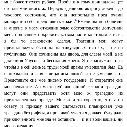
мне более трехсот рублев. Пробы и к тому принадлежащее
стоили мне много ж. Первую здешнюю актрису довел я до
такового состояния, что она непостыдно пред очами
4
монархини себя представить может.
Ежели бы мои болезни
и многие в моем отчаянии злые обстоятельства допустили
меня под вашим покровительством пасти ко стопам е. и. в.,
я бы то всеконечно сделал. Трагедии мои могут
представляемы быти на партикулярных театрах, а не на
публичных. Они сочинены для двора, для славы моей, а не
для князя Урусова и бесславия моего. Я не заслужил того,
чтобы я в сей день за труды моей драмы умерщвлен был. Да
с похвалою и с восклицанием людей и не умерщвляют.
Представьте сие мое письмо государыне. И отвратите сие
мое нещастие. А вместо публикованной сегодни трагедии
могут они представить хотя мою ж трагедию из
представленных прежде. Мне ж и то горестно, что я по
совету и приказу вашего сиятельства планировал уже
трагедию без рифмы, а при такой участи я должен буду ради
приключенного мне зла ее оставить — и ни воли вашей, ни
моего желания.