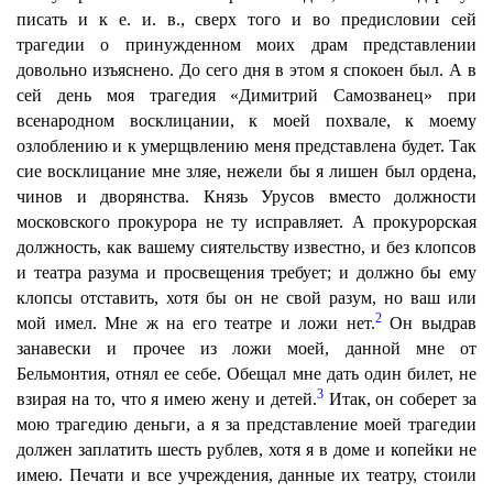
писать и к е. и. в., сверх того и во предисловии сей
трагедии о принужденном моих драм представлении
довольно изъяснено. До сего дня в этом я спокоен был. А в
сей день моя трагедия «Димитрий Самозванец» при
всенародном восклицании, к моей похвале, к моему
озлоблению и к умерщвлению меня представлена будет. Так
сие восклицание мне зляе, нежели бы я лишен был ордена,
чинов и дворянства. Князь Урусов вместо должности
московского прокурора не ту исправляет. А прокурорская
должность, как вашему сиятельству известно, и без клопсов
и театра разума и просвещения требует; и должно бы ему
клопсы отставить, хотя бы он не свой разум, но ваш или
2
мой имел. Мне ж на его театре и ложи нет.
Он выдрав
занавески и прочее из ложи моей, данной мне от
Бельмонтия, отнял ее себе. Обещал мне дать один билет, не
3
взирая на то, что я имею жену и детей.
Итак, он соберет за
мою трагедию деньги, а я за представление моей трагедии
должен заплатить шесть рублев, хотя я в доме и копейки не
имею. Печати и все учреждения, данные их театру, стоили