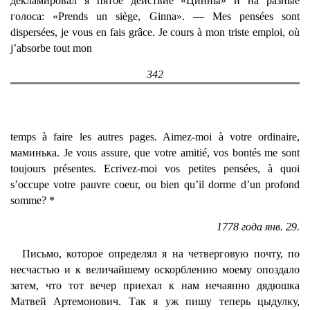
декламировал я пятое действие «Цинны» и на разные
голоса: «Prends un siège, Ginna». — Mes pensées sont
dispersées, je vous en fais grâce. Je cours à mon triste emploi, où
j’absorbe tout mon
342
temps à faire les autres pages. Aimez-moi à votre ordinaire,
маминька. Je vous assure, que votre amitié, vos bontés me sont
toujours présentes. Ecrivez-moi vos petites pensées, à quoi
s’occupe votre pauvre coeur, ou bien qu’il dorme d’un profond
somme? *
1778 года янв. 29.
Письмо, которое определял я на четверговую почту, по
несчастью и к величайшему оскорблению моему опоздало
затем, что тот вечер приехал к нам нечаянно дядюшка
Матвей Артемонович. Так я уж пишу теперь цыдулку,