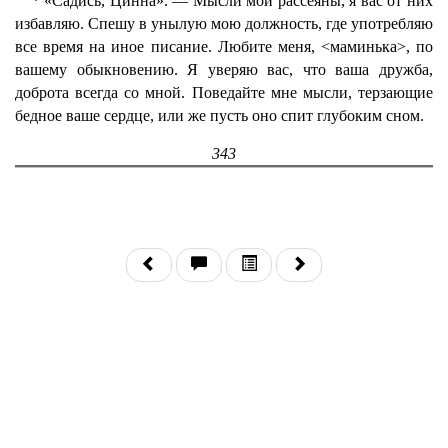
* «Садись, Цинна». — Мысли мои рассеяны, я вас от них
избавляю. Спешу в унылую мою должность, где употребляю
все время на иное писание. Любите меня, <маминька>, по
вашему обыкновению. Я уверяю вас, что ваша дружба,
доброта всегда со мной. Поведайте мне мысли, терзающие
бедное ваше сердце, или же пусть оно спит глубоким сном.
343