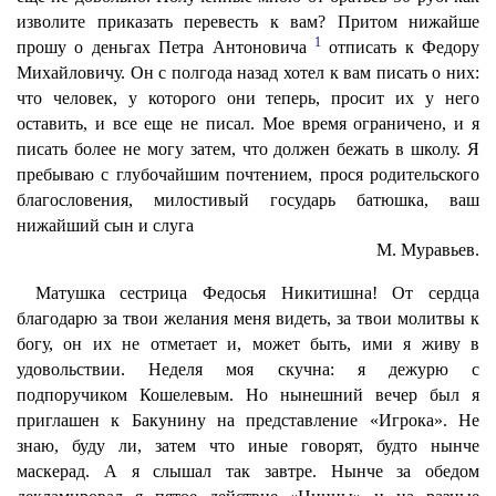
изволите приказать перевесть к вам? Притом нижайше
1
прошу о деньгах Петра Антоновича
отписать к Федору
Михайловичу. Он с полгода назад хотел к вам писать о них:
что человек, у которого они теперь, просит их у него
оставить, и все еще не писал. Мое время ограничено, и я
писать более не могу затем, что должен бежать в школу. Я
пребываю с глубочайшим почтением, прося родительского
благословения, милостивый государь батюшка, ваш
нижайший сын и слуга
М. Муравьев.
Матушка сестрица Федосья Никитишна! От сердца
благодарю за твои желания меня видеть, за твои молитвы к
богу, он их не отметает и, может быть, ими я живу в
удовольствии. Неделя моя скучна: я дежурю с
подпоручиком Кошелевым. Но нынешний вечер был я
приглашен к Бакунину на представление «Игрока». Не
знаю, буду ли, затем что иные говорят, будто нынче
маскерад. А я слышал так завтре. Нынче за обедом