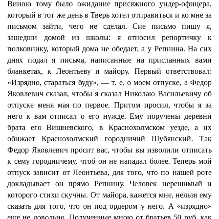
Виною тому было ожидание присяжного ундер-офицера,
который в тот же день в Тверь хотел отправиться и ко мне за
письмом зайти, чего не сделал. Сие письмо пишу я,
зашедши домой из школы: я относил репортичку к
полковнику, который дома не обедает, а у Репнина. На сих
днях подал я письма, написанные на присланных вами
бланкетах, к Леонтьеву и майору. Первый ответствовал:
«Изрядно, стараться буду», — т. е. о моем отпуске, а Федор
Яковлевич сказал, чтобы я сказал Николаю Васильевичу об
отпуске меня мая по первое. Притом просил, чтобы я за
него к вам отписал о его нужде. Ему поручены деревни
брата его Вишневского, в Краснохолмском уезде, а их
обижает Краснохолмский городничий Шубянский. Так
Федор Яковлевич просит вас, чтобы вы изволили отписать
к сему городничему, чтоб он не нападал более. Теперь мой
отпуск зависит от Леонтьева, для того, что по нашей роте
докладывает он прямо Репнину. Человек нерешимый и
которого стихи скучны. От майора, кажется мне, нельзя ему
сказать для того, что он под ордером у него. А «изрядно»
еще не довольно. Полученные мною от братьев 50 руб. как