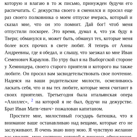
которую и влагаю в то ж письмо, принужден будучи его
распечатать. С дежурства своего я сменился и просил еще
раз своего полковника о моем отпуске вчерась, который и
сказал мне, что он это помнит. Дай бог! чтоб меня
отпустили поскорее. Это время, думал я, что уж буду в
Твери; обманулся и, может быть, обманул тех, которые меня
более всех прочих в свете любят. Я теперь от Анны
Андреевны, где я обедал, и слышу, что заезжал ко мне Иван
Семенович Караулов. По утру был я на Выборгской стороне
у Хемницера, своего старого приятеля и которого вы также
любите. Он просил вам засвидетельствовать свое почтение.
Надеяся на ваши родительские милости, осмеливаюсь
ласкать себя, что и вы тех любите, которые меня считают в
своих приятелях. Третьегодня была итальянская опера
2
«Ахиллес»,
на которой я не был, будучи на дежурстве.
Брат Иван Матв<евич> пожалован капитаном.
Простите мне, милостивый государь батюшка, что я
внимание ваше останавливаю над вещами, которые его не
заслуживают. Я очень знаю вину мою. Я чувствую желание
вас увидеть, мою сестрицу, которой я лишаюсь обхождения,