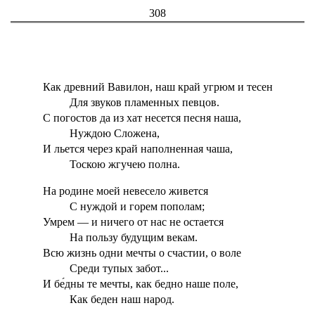
308
Как древний Вавилон, наш край угрюм и тесен
Для звуков пламенных певцов.
С погостов да из хат несется песня наша,
Нуждою Сложена,
И льется через край наполненная чаша,
Тоскою жгучею полна.
На родине моей невесело живется
С нуждой и горем пополам;
Умрем — и ничего от нас не остается
На пользу будущим векам.
Всю жизнь одни мечты о счастии, о воле
Среди тупых забот...
И бе́дны те мечты, как бедно наше поле,
Как беден наш народ.