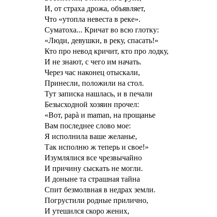
И, от страха дрожа, объявляет,
Что «утопла невеста в реке».
Суматоха... Кричат во всю глотку:
«Люди, девушки, в реку, спасать!»
Кто про невод кричит, кто про лодку,
И не знают, с чего им начать.
Через час наконец отыскали,
Принесли, положили на стол.
Тут записка нашлась, и в печали
Безысходной хозяин прочел:
«Вот, papà и maman, на прощанье
Вам последнее слово мое:
Я исполнила ваше желанье,
Так исполню ж теперь и свое!»
Изумлялися все чрезвычайно
И причину сыскать не могли.
И доныне та страшная тайна
Спит безмолвная в недрах земли.
Погрустили родные прилично,
И утешился скоро жених,