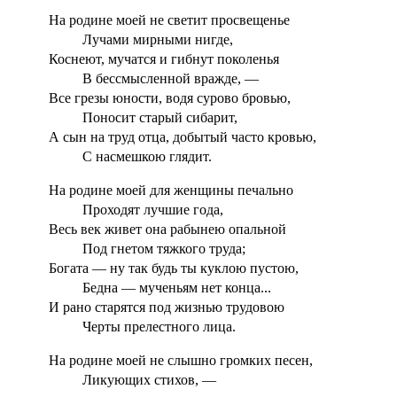
На родине моей не светит просвещенье
Лучами мирными нигде,
Коснеют, мучатся и гибнут поколенья
В бессмысленной вражде, —
Все грезы юности, водя сурово бровью,
Поносит старый сибарит,
А сын на труд отца, добытый часто кровью,
С насмешкою глядит.
На родине моей для женщины печально
Проходят лучшие года,
Весь век живет она рабынею опальной
Под гнетом тяжкого труда;
Богата — ну так будь ты куклою пустою,
Бедна — мученьям нет конца...
И рано старятся под жизнью трудовою
Черты прелестного лица.
На родине моей не слышно громких песен,
Ликующих стихов, —