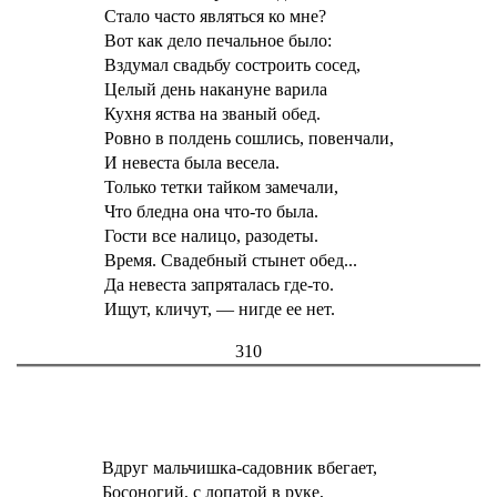
Стало часто являться ко мне?
Вот как дело печальное было:
Вздумал свадьбу состроить сосед,
Целый день накануне варила
Кухня яства на званый обед.
Ровно в полдень сошлись, повенчали,
И невеста была весела.
Только тетки тайком замечали,
Что бледна она что-то была.
Гости все налицо, разодеты.
Время. Свадебный стынет обед...
Да невеста запряталась где-то.
Ищут, кличут, — нигде ее нет.
310
Вдруг мальчишка-садовник вбегает,
Босоногий, с лопатой в руке,