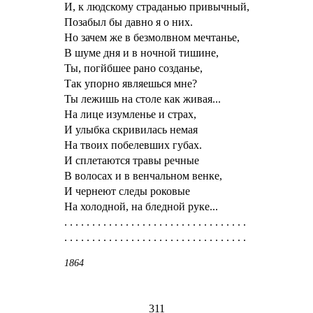
И, к людскому страданью привычный,
Позабыл бы давно я о них.
Но зачем же в безмолвном мечтанье,
В шуме дня и в ночной тишине,
Ты, погйбшее рано созданье,
Так упорно являешься мне?
Ты лежишь на столе как живая...
На лице изумленье и страх,
И улыбка скривилась немая
На твоих побелевших губах.
И сплетаются травы речные
В волосах и в венчальном венке,
И чернеют следы роковые
На холодной, на бледной руке...
1864
311