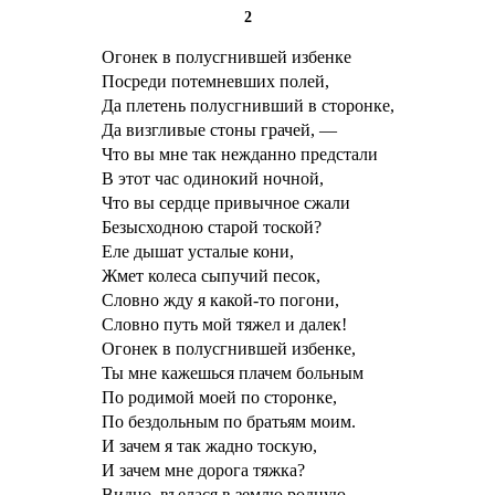
2
Огонек в полусгнившей избенке
Посреди потемневших полей,
Да плетень полусгнивший в сторонке,
Да визгливые стоны грачей, —
Что вы мне так нежданно предстали
В этот час одинокий ночной,
Что вы сердце привычное сжали
Безысходною старой тоской?
Еле дышат усталые кони,
Жмет колеса сыпучий песок,
Словно жду я какой-то погони,
Словно путь мой тяжел и далек!
Огонек в полусгнившей избенке,
Ты мне кажешься плачем больным
По родимой моей по сторонке,
По бездольным по братьям моим.
И зачем я так жадно тоскую,
И зачем мне дорога тяжка?
Видно, въелася в землю родную