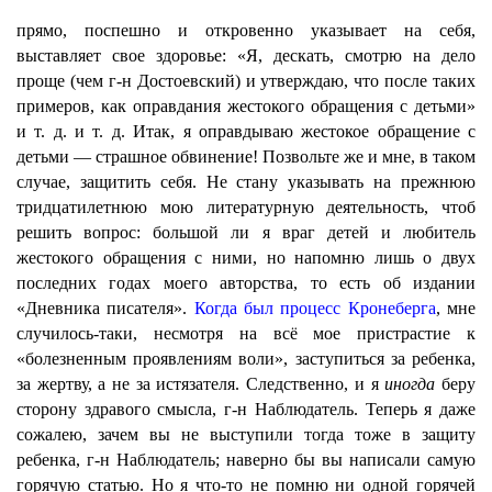
прямо, поспешно и откровенно указывает на себя,
выставляет свое здоровье: «Я, дескать, смотрю на дело
проще (чем г-н Достоевский) и утверждаю, что после таких
примеров, как оправдания жестокого обращения с детьми»
и т. д. и т. д. Итак, я оправдываю жестокое обращение с
детьми — страшное обвинение! Позвольте же и мне, в таком
случае, защитить себя. Не стану указывать на прежнюю
тридцатилетнюю мою литературную деятельность, чтоб
решить вопрос: большой ли я враг детей и любитель
жестокого обращения с ними, но напомню лишь о двух
последних годах моего авторства, то есть об издании
«Дневника писателя».
Когда был процесс Кронеберга
, мне
случилось-таки, несмотря на всё мое пристрастие к
«болезненным проявлениям воли», заступиться за ребенка,
за жертву, а не за истязателя. Следственно, и я
иногда
беру
сторону здравого смысла, г-н Наблюдатель. Теперь я даже
сожалею, зачем вы не выступили тогда тоже в защиту
ребенка, г-н Наблюдатель; наверно бы вы написали самую
горячую статью. Но я что-то не помню ни одной горячей