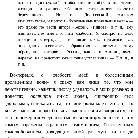
нас г-н Достоевский, чтобы вполне войти в положение
женщины и уяснить себе всю неотразимость аффектов
беременности... Но г-н Достоевский слишком
впечатлителен, и притом «болезненные проявления воли» —
это прямо по части автора «Бесов», «Идиота» и т. д., ему
извинительно иметь к ним слабость. Я смотрю на дело
проще и утверждаю, что после таких примеров, как
оправдания жестокого обращения с детьми, этому
обращению, которое в России, как и в Англии, очень
нередко, не предстоит уже и тени устрашения».— И т. д., и
т. д.
Во-первых, о «слабости моей к болезненным
проявлениям воли» я скажу вам лишь то, что мне
действительно, кажется, иногда удавалось, в моих романах и
повестях,
обличать
иных людей, считающих себя
здоровыми, и доказать им, что они больны. Знаете ли, что
весьма многие люди больны именно своим здоровьем, то
есть непомерной уверенностью в своей нормальности, и тем
самым заражены страшным самомнением, бессовестным
самолюбованием, доходящим иной раз чуть ли не до