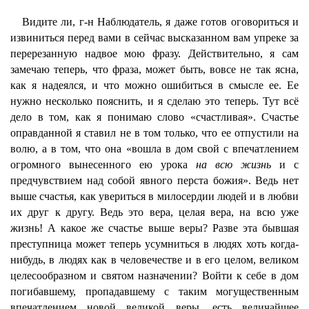
Видите ли, г-н Наблюдатель, я даже готов оговориться и
извиниться перед вами в сейчас высказанном вам упреке за
перерезанную надвое мою фразу. Действительно, я сам
замечаю теперь, что фраза, может быть, вовсе не так ясна,
как я надеялся, и что можно ошибиться в смысле ее. Ее
нужно несколько пояснить, и я сделаю это теперь. Тут всё
дело в том, как я понимаю слово «счастливая». Счастье
оправданной я ставил не в том только, что ее отпустили на
волю, а в том, что она «вошла в дом свой с впечатлением
огромного вынесенного ею урока
на всю жизнь
и с
предчувствием над собой явного перста божия». Ведь нет
выше счастья, как увериться в милосердии людей и в любви
их друг к другу. Ведь это вера, целая вера, на всю уже
жизнь! А какое же счастье выше веры? Разве эта бывшая
преступница может теперь усумниться в людях хоть когда-
нибудь, в людях как в человечестве и в его целом, великом
целесообразном и святом назначении? Войти к себе в дом
погибавшему, пропадавшему с таким могущественным
впечатлением новой великой веры, есть величайшее