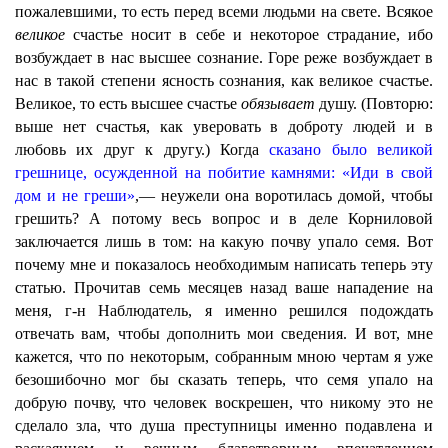
пожалевшими, то есть перед всеми людьми на свете. Всякое
великое
счастье носит в себе и некоторое страдание, ибо
возбуждает в нас высшее сознание. Горе реже возбуждает в
нас в такой степени ясность сознания, как великое счастье.
Великое, то есть высшее счастье
обязывает
душу. (Повторю:
выше нет счастья, как уверовать в доброту людей и в
любовь их друг к другу.) Когда
сказано было великой
грешнице, осужденной на побитие камнями: «Иди в свой
дом и не греши»
,— неужели она воротилась домой, чтобы
грешить? А потому весь вопрос и в деле Корниловой
заключается лишь в том: на какую почву упало семя. Вот
почему мне и показалось необходимым написать теперь эту
статью. Прочитав семь месяцев назад ваше нападение на
меня, г-н Наблюдатель, я именно решился подождать
отвечать вам, чтобы дополнить мои сведения. И вот, мне
кажется, что по некоторым, собранным мною чертам я уже
безошибочно мог бы сказать теперь, что семя упало на
добрую почву, что человек воскрешен, что никому это не
сделало зла, что душа преступницы именно подавлена и