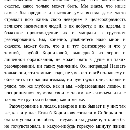
счастье, какое только может быть. Мы знаем, что иные
самые благородные и высокие умы весьма даже часто
страдали всю жизнь свою неверием в целесообразность
великого назначения людей, в их доброту, в их идеалы, в
божеское происхождение их и умирали в грустном
разочаровании. Вы, конечно, улыбнетесь надо мной и
скажете, может быть, что я и тут фантазирую и что у
темной, грубой Корниловой, вышедшей из черни и
лишенной образования, не может быть в душе ни таких
разочарований, ни таких умилений. Ох, неправда! Назвать
только они, эти темные люди, не умеют это всё по-нашему и
объяснить это нашим языком, но чувствуют они, сплошь и
рядом, так же глубоко, как и мы, «образованные люди», и
воспринимают чувства свои с таким же счастьем или с
такою же грустью и болью, как и мы же.
Разочарование в людях, неверие в них бывает и у них так
же, как и у нас. Если б Корнилову сослали в Сибирь и она
бы там упала и погибла,— неужели вы думаете, что она бы
не почувствовала в какую-нибудь горькую минуту жизни