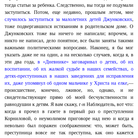
тогда статьи за ребенка. Следственно, вы тогда не подумали
заступиться. Потом, еще недавно, прошлым летом, мне
случилось заступиться за малолетних детей Джунковских
,
тоже подвергавшихся истязаниям в родительском доме. О
Джунковских тоже вы ничего не написали; впрочем, и
никто не написал, дело понятное, все были заняты такими
важными политическими вопросами. Наконец, я бы мог
указать даже не на один, а на несколько случаев, когда я, в
эти два года,
в «Дневнике» заговаривал о детях, об их
воспитании, об их жалкой судьбе в наших семействах, о
детях-преступниках в наших заведениях для исправления
их, даже упомянул об одном мальчике у Христа на елке
,—
происшествие, конечно, лживое, но, однако, и не
свидетельствующее прямо об моей бесчувственности и
равнодушии к детям. Я вам скажу, г-н Наблюдатель, вот что:
когда я прочел в газете в первый раз о преступлении
Корниловой, о неумолимом приговоре над нею и когда я
невольно был поражен соображением: что, может быть,
преступница вовсе не так преступна, как оно кажется