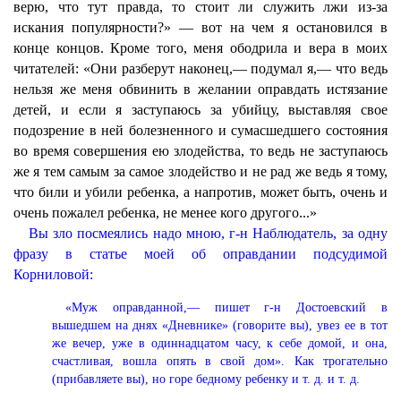
верю, что тут правда, то стоит ли служить лжи из-за
искания популярности?» — вот на чем я остановился в
конце концов. Кроме того, меня ободрила и вера в моих
читателей: «Они разберут наконец,— подумал я,— что ведь
нельзя же меня обвинить в желании оправдать истязание
детей, и если я заступаюсь за убийцу, выставляя свое
подозрение в ней болезненного и сумасшедшего состояния
во время совершения ею злодейства, то ведь не заступаюсь
же я тем самым за самое злодейство и не рад же ведь я тому,
что били и убили ребенка, а напротив, может быть, очень и
очень пожалел ребенка, не менее кого другого...»
Вы зло посмеялись надо мною, г-н Наблюдатель, за одну
фразу в статье моей об оправдании подсудимой
Корниловой:
«Муж оправданной,— пишет г-н Достоевский в
вышедшем на днях «Дневнике» (говорите вы), увез ее в тот
же вечер, уже в одиннадцатом часу, к себе домой, и она,
счастливая, вошла опять в свой дом». Как трогательно
(прибавляете вы), но горе бедному ребенку и т. д. и т. д.