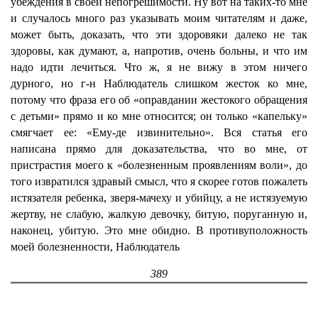
убеждения в своей непогрешимости. Ну вот на таких-то мне
и случалось много раз указывать моим читателям и даже,
может быть, доказать, что эти здоровяки далеко не так
здоровы, как думают, а, напротив, очень больны, и что им
надо идти лечиться. Что ж, я не вижу в этом ничего
дурного, но г-н Наблюдатель слишком жесток ко мне,
потому что фраза его об «оправдании жестокого обращения
с детьми» прямо и ко мне относится; он только «капельку»
смягчает ее: «Ему-де извинительно». Вся статья его
написана прямо для доказательства, что во мне, от
пристрастия моего к «болезненным проявлениям воли», до
того извратился здравый смысл, что я скорее готов пожалеть
истязателя ребенка, зверя-мачеху и убийцу, а не истязуемую
жертву, не слабую, жалкую девочку, битую, поруганную и,
наконец, убитую. Это мне обидно. В противуположность
моей болезненности, Наблюдатель
389