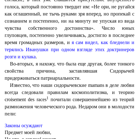
голоса, который постоянно твердит им: «Не ори, не ругайся
как оглашенный, не тычь руками зря вперед, но пропекай с
сознанием и постепенно, ни на минуту не упуская из вида
чувства собственного достоинства». Число юных
глуповцев, постепенно увеличиваясь, достигло в последнее
время громадных размеров, и
я сам видел, как бледнели и
терялись Иванушки при одном взгляде этих доктринеров
розги и кулака
.
Во-вторых, я нахожу, что была еще другая, более тонкого
свойства причина, заставлявшая Сидорычей
придерживаться патриархальности.
Известно, что наши сидорычевские mamans в деле любви
всегда следовали правилам космополитизма, и теорию
1
croisement des races
почитали совершеннейшею из теорий
размножения человеческого рода. Недаром они в молодости
пели:
Законы осуждают
Предмет моей любви,