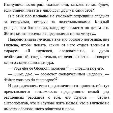
Иванушек: посмотрим, сказали они, ка-ковы-то мы будем,
если станем плевать в лицо друг другу и сами себе?
И с этих пор плеванье не умолкает; затрещины следуют
за оглоухами, оглоухи за подзатыльниками. Каждый
угощает чем бог послал, каждому воздается по делам его.
Жизнь кипит, веселье не прерывается ни на минуту...
Надобно видеть глуповца вне его родного логовища, вне
Глупова, чтобы понять, каким от него отдает тлением и
смрадом. «Я глуповец, следовательно, я дурак
необтесанный, следовательно, от меня пахнет!» — говорит
вся его съежившаяся фигура.
1
— Vous êtes de Gloupoff, monsieur?
— спрашивают его.
— Oui-c, да-с, — бормочет сконфуженный Сидорыч, —
2
désirez vous pas du champagne?
И рад-радехонек, если предложение его принято, ибо тут
представляется возможность предпринять целый ряд
растленных рассказов о том, что Глупов — страна
антропофагов, что в Глупове жить нельзя, что в Глупове не
имеется образованного общества и проч.