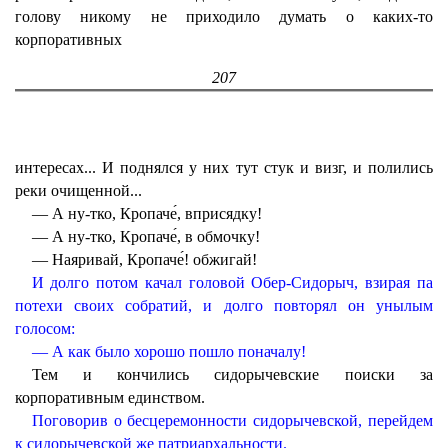
голову никому не приходило думать о каких-то
корпоративных
207
интересах... И поднялся у них тут стук и визг, и полились
реки очищенной...
— А ну-тко, Кропаче́, вприсядку!
— А ну-тко, Кропаче́, в обмочку!
— Наяривай, Кропаче́! обжигай!
И долго потом качал головой Обер-Сидорыч, взирая па
потехи своих собратий, и долго повторял он унылым
голосом:
— А как было хорошо пошло поначалу!
Тем и кончились сидорычевские поиски за
корпоративным единством.
Поговорив о бесцеремонности сидорычевской, перейдем
к сидорычевской же патриархальности.