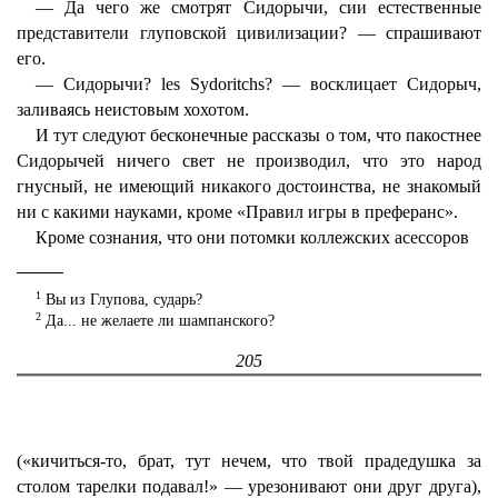
— Да чего же смотрят Сидорычи, сии естественные
представители глуповской цивилизации? — спрашивают
его.
— Сидорычи? les Sydoritchs? — восклицает Сидорыч,
заливаясь неистовым хохотом.
И тут следуют бесконечные рассказы о том, что пакостнее
Сидорычей ничего свет не производил, что это народ
гнусный, не имеющий никакого достоинства, не знакомый
ни с какими науками, кроме «Правил игры в преферанс».
Кроме сознания, что они потомки коллежских асессоров
1
Вы из Глупова, сударь?
2
Да... не желаете ли шампанского?
205
(«кичиться-то, брат, тут нечем, что твой прадедушка за
столом тарелки подавал!» — урезонивают они друг друга),