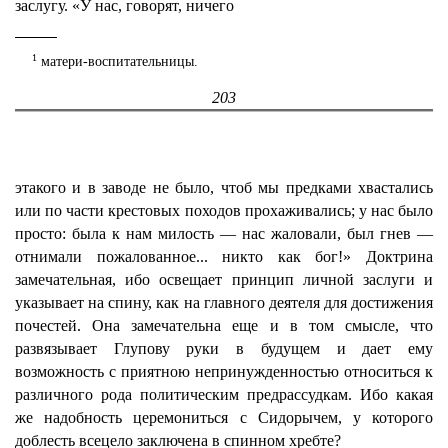
заслугу. «У нас, говорят, ничего
1
матери-воспитательницы.
203
этакого и в заводе не было, чтоб мы предками хвастались
или по части крестовых походов прохаживались; у нас было
просто: была к нам милость — нас жаловали, был гнев —
отнимали пожалованное... никто как бог!» Доктрина
замечательная, ибо освещает принцип личной заслуги и
указывает на спину, как на главного деятеля для достижения
почестей. Она замечательна еще и в том смысле, что
развязывает Глупову руки в будущем и дает ему
возможность с приятною непринужденностью относиться к
различного рода политическим предрассудкам. Ибо какая
же надобность церемониться с Сидорычем, у которого
доблесть всецело заключена в спинном хребте?