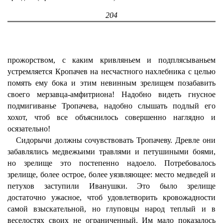
204
прожорством, с каким кривляньем и подплясываньем
устремляется Кропачев на несчастного нахлебника с целью
помять ему бока и этим невинным зрелищем позабавить
своего мерзавца-амфитриона! Надобно видеть гнусное
подмигиванье Тропачева, надобно слышать подлый его
хохот, чтоб все объяснилось совершенно наглядно и
осязательно!
Сидорычи должны сочувствовать Тропачеву. Древле они
забавлялись медвежьими травлями и петушиными боями,
но зрелище это постепенно надоело. Потребовалось
зрелище, более острое, более уязвляющее: место медведей и
петухов заступили Иванушки. Это было зрелище
достаточно ужасное, чтоб удовлетворить кровожадности
самой взыскательной, но глуповцы народ теплый и в
веселостях своих не ограниченный. Им мало показалось