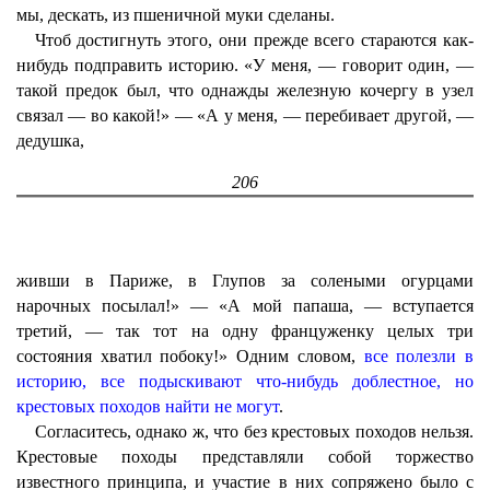
мы, дескать, из пшеничной муки сделаны.
Чтоб достигнуть этого, они прежде всего стараются как-
нибудь подправить историю. «У меня, — говорит один, —
такой предок был, что однажды железную кочергу в узел
связал — во какой!» — «А у меня, — перебивает другой, —
дедушка,
206
живши в Париже, в Глупов за солеными огурцами
нарочных посылал!» — «А мой папаша, — вступается
третий, — так тот на одну француженку целых три
состояния хватил побоку!» Одним словом,
все полезли в
историю, все подыскивают что-нибудь доблестное, но
крестовых походов найти не могут
.
Согласитесь, однако ж, что без крестовых походов нельзя.
Крестовые походы представляли собой торжество
известного принципа, и участие в них сопряжено было с