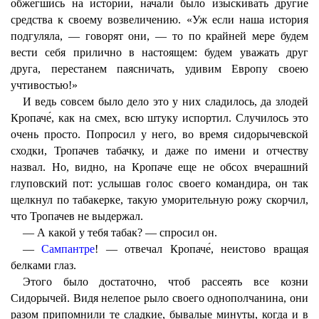
обжегшись на истории, начали было изыскивать другие
средства к своему возвеличению. «Уж если наша история
подгуляла, — говорят они, — то по крайней мере будем
вести себя прилично в настоящем: будем уважать друг
друга, перестанем паясничать, удивим Европу своею
учтивостью!»
И ведь совсем было дело это у них сладилось, да злодей
Кропаче́, как на смех, всю штуку испортил. Случилось это
очень просто. Попросил у него, во время сидорычевской
сходки, Тропачев табачку, и даже по имени и отчеству
назвал. Но, видно, на Кропаче еще не обсох вчерашний
глуповский пот: услышав голос своего командира, он так
щелкнул по табакерке, такую уморительную рожу скорчил,
что Тропачев не выдержал.
— А какой у тебя табак? — спросил он.
—
Сампантре
! — отвечал Кропаче́, неистово вращая
белками глаз.
Этого было достаточно, чтоб рассеять все козни
Сидорычей. Видя нелепое рыло своего однополчанина, они
разом припомнили те сладкие, бывалые минуты, когда и в