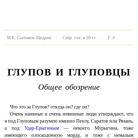
М.Е. Салтыков-Щедрин
Собр. соч. в 20 тт.
Т. 4
ГЛУПОВ И ГЛУПОВЦЫ
Общее обозрение
Что это за Глупов? откуда он? где он?
Очень наивные и очень невинные люди утверждают, что
я под Глуповым разумею именно Пензу, Саратов или Рязань,
а под
Удар-Ерыгиным
— некоего Мурыгина, тоже
имеющего плоскодонную морду, и тоже с немалым