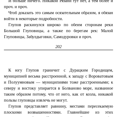
И больше ничего. Никакой Рязани тут нет, а тем более и
проч. и проч.
Чтоб доказать это самым осязательным образом, я обязан
войти в некоторые подробности.
Глупов раскинулся широко по обеим сторонам реки
Большой Глуповицы, а также по берегам рек: Малой
Глуповицы, Забулдыговки, Самодуровки и проч.
202
К югу Глупов граничит с Дурацким Городищем,
муниципией весьма расстроенной, к западу с Вороватовым
и Полуумновым — муниципиями тоже расстроенными; к
северу и востоку упирается в Болваново море, названное
таким образом потому, что от него, как от козла, никакой
пользы глуповцы извлечь не могут.
Глупов представляет равнину, местами пересекаемую
плоскими возвышенностями. Главнейшие из этих