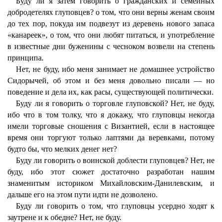
Буду ли я затем говорить о гражданских и семейных
добродетелях глуповцев? о том, что они верны женам своим
до тех пор, покуда им подвезут из деревень нового запаса
«канареек», о том, что они любят питаться, и употребление
в известные дни буженины с чесноком возвели на степень
принципа.
Нет, не буду, ибо меня занимает не домашнее устройство
Сидорычей, об этом и без меня довольно писали — но
поведение и дела их, как расы, существующей политически.
Буду ли я говорить о торговле глуповской? Нет, не буду,
ибо что в том толку, что я докажу, что глуповцы некогда
имели торговые сношения с Византией, если в настоящее
время они торгуют только лаптями да веревками, потому
будто бы, что мелких денег нет?
Буду ли говорить о воинской доблести глуповцев? Нет, не
буду, ибо этот сюжет достаточно разработан нашим
знаменитым историком Михайловским-Данилевским, и
дальше его на этом пути идти не дозволено.
Буду ли говорить о том, что глуповцы усердно ходят к
заутрене и к обедне? Нет, не буду.