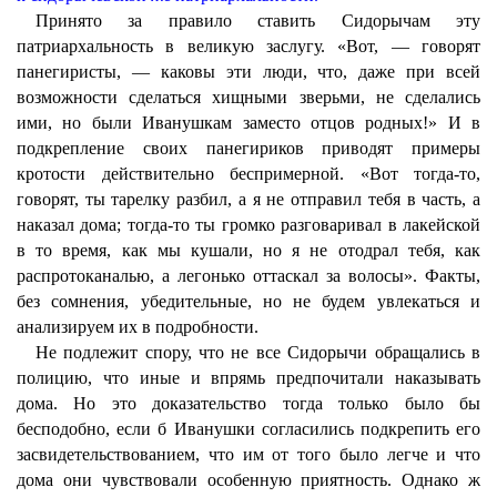
Принято за правило ставить Сидорычам эту
патриархальность в великую заслугу. «Вот, — говорят
панегиристы, — каковы эти люди, что, даже при всей
возможности сделаться хищными зверьми, не сделались
ими, но были Иванушкам заместо отцов родных!» И в
подкрепление своих панегириков приводят примеры
кротости действительно беспримерной. «Вот тогда-то,
говорят, ты тарелку разбил, а я не отправил тебя в часть, а
наказал дома; тогда-то ты громко разговаривал в лакейской
в то время, как мы кушали, но я не отодрал тебя, как
распротоканалью, а легонько оттаскал за волосы». Факты,
без сомнения, убедительные, но не будем увлекаться и
анализируем их в подробности.
Не подлежит спору, что не все Сидорычи обращались в
полицию, что иные и впрямь предпочитали наказывать
дома. Но это доказательство тогда только было бы
бесподобно, если б Иванушки согласились подкрепить его
засвидетельствованием, что им от того было легче и что
дома они чувствовали особенную приятность. Однако ж