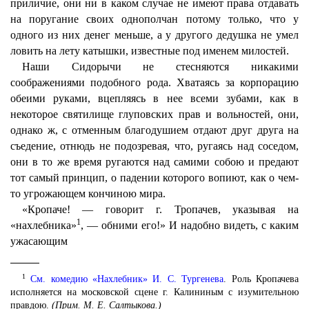
приличие, они ни в каком случае не имеют права отдавать
на поругание своих однополчан потому только, что у
одного из них денег меньше, а у другого дедушка не умел
ловить на лету катышки, известные под именем милостей.
Наши Сидорычи не стесняются никакими
соображениями подобного рода. Хватаясь за корпорацию
обеими руками, вцепляясь в нее всеми зубами, как в
некоторое святилище глуповских прав и вольностей, они,
однако ж, с отменным благодушием отдают друг друга на
съедение, отнюдь не подозревая, что, ругаясь над соседом,
они в то же время ругаются над самими собою и предают
тот самый принцип, о падении которого вопиют, как о чем-
то угрожающем кончиною мира.
«Кропаче! — говорит г. Тропачев, указывая на
1
«нахлебника»
, — обними его!» И надобно видеть, с каким
ужасающим
1
См. комедию «Нахлебник» И. С. Тургенева
. Роль Кропачева
исполняется на московской сцене г. Калининым с изумительною
правдою.
(Прим. M. E. Салтыкова.)