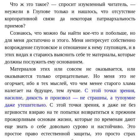
Что ж это такое? — спросит изумленный читатель, —
неужели в Глупове только и нашлось, что отсутствие
корпоративной связи да некоторая патриархальность
приемов?
Сознаюсь, что можно бы найти кое-что и побольше, но
для меня достаточно и этого. Меня интересует собственно
возрождение глуповское и отношение к нему глуповцев, и в
этих видах я стараюсь выяснить себе те материалы, которые
должны послужить ему основанием.
Материалов этих или совсем не оказывается, или
оказываются только отрицательные. Но меня это не
огорчает, ибо я тех мыслей, что чем менее старого хлама
налегает на будущее, тем лучше.
С этой точки зрения,
насилие, дикость и произвол — не страшны, а тупоумие
даже утешительно
. С этой точки зрения, я даже не без
игривости взираю на те попытки возвратиться к прежним
прожорливым основам жизни, которые по временам дают
еще знать о себе довольно сурово и настойчиво. Это
простое право естественной защиты, это просто страх