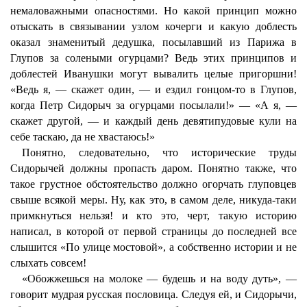
немаловажными опасностями. Но какой принцип можно
отыскать в связывании узлом кочерги и какую доблесть
оказал знаменитый дедушка, посылавший из Парижа в
Глупов за солеными огурцами? Ведь этих принципов и
доблестей Иванушки могут вывалить целые пригоршни!
«Ведь я, — скажет один, — и ездил гонцом-то в Глупов,
когда Петр Сидорыч за огурцами посылали!» — «А я, —
скажет другой, — и каждый день девятипудовые кули на
себе таскаю, да не хвастаюсь!»
Понятно, следовательно, что исторические труды
Сидорычей должны пропасть даром. Понятно также, что
такое грустное обстоятельство должно огорчать глуповцев
свыше всякой меры. Ну, как это, в самом деле, никуда-таки
примкнуться нельзя! и кто это, черт, такую историю
написал, в которой от первой страницы до последней все
слышится «По улице мостовой», а собственно истории и не
слыхать совсем!
«Обожжешься на молоке — будешь и на воду дуть», —
говорит мудрая русская пословица. Следуя ей, и Сидорычи,