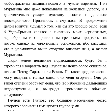
любострастием заглядывающего в чужие карманы. Г-на
Мурыгина мне даже показывали на железной дороге, и я
действительно увидел мужчину рыжего и довольно
плоскодонного. Признаюсь, я смутился. В продолжение
целой минуты я думал о том, как бы это хорошо было, если
б Удар-Ерыгин являлся в писаниях моих черноглазым,
чернобровым и с правильным греческим профилем, но
потом, однако ж, мало-помалу успокоился, ибо рассудил,
что в упомянутом выше сходстве виноват не я, а maman
Мурыгина.
Люди менее невинные подыскиваются, будто бы я
стремился изобразить под Глуповым нечто более обширное,
нежели Пензу, Саратов или Рязань. На такое предположение
могу возразить только одно: оно меня огорчает. Оно до
такой степени огорчает меня, что, во избежание дальнейших
недоразумений, я вынужден громогласно объявить
следующее:
Глупов есть Глупов; это большое населенное место,
которого аборигены именуются глуповцами.