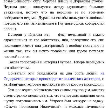
возвышенностей суть: Чертова плешь и Дураковы столбы.
Чертова плешь пользуется между глуповцами большим
уважением, потому что на вершине ее по временам
собираются ведьмы; Дураковы столбы пользуются любовью
потому, что там, за неимением в Глу-пове орлов, собираются
вороны.
Истории у Глупова нет — факт печальный и тяжело
отразившийся на его обитателях, ибо, вследствие его, сии
последние имеют вид растерянный и вообще поступают в
жизни так, как бы нечто позабыли или где-то потеряли
носовой платок.
Такова топография и история Глупова. Теперь перейдем к
его обитателям.
Обитатели эти разделяются на два сорта людей:
на
Сидорычей, которые происходят от коллежских асессоров
, и
на Иванушек, которые ниоткуда и ни от кого не происходят.
Это последнее обстоятельство самим глуповцам кажется
столь странно замысловатым, что глуповская академия не на
шутку потревожилась им. Устроен был конкурс на задачу:
«Откуда произошли Иванушки?», и молодые глуповские