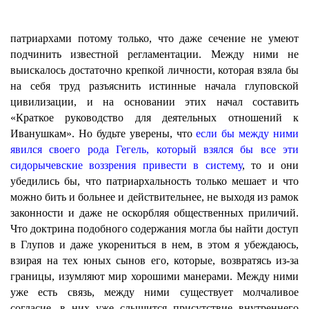
патриархами потому только, что даже сечение не умеют
подчинить известной регламентации. Между ними не
выискалось достаточно крепкой личности, которая взяла бы
на себя труд разъяснить истинные начала глуповской
цивилизации, и на основании этих начал составить
«Краткое руководство для деятельных отношений к
Иванушкам». Но будьте уверены, что
если бы между ними
явился своего рода Гегель, который взялся бы все эти
сидорычевские воззрения привести в систему
, то и они
убедились бы, что патриархальность только мешает и что
можно бить и больнее и действительнее, не выходя из рамок
законности и даже не оскорбляя общественных приличий.
Что доктрина подобного содержания могла бы найти доступ
в Глупов и даже укорениться в нем, в этом я убеждаюсь,
взирая на тех юных сынов его, которые, возвратясь из-за
границы, изумляют мир хорошими манерами. Между ними
уже есть связь, между ними существует молчаливое
согласие, в них уже слышится присутствие внутреннего