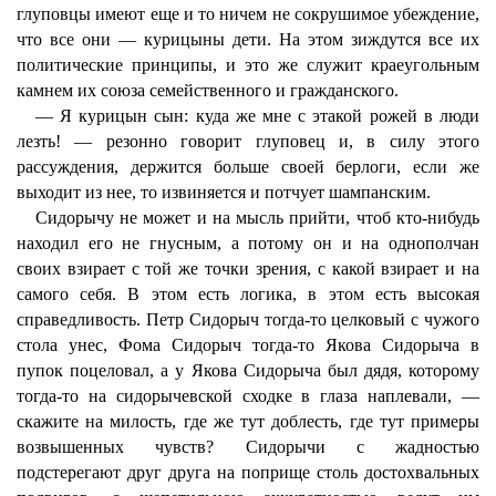
глуповцы имеют еще и то ничем не сокрушимое убеждение,
что все они — курицыны дети. На этом зиждутся все их
политические принципы, и это же служит краеугольным
камнем их союза семейственного и гражданского.
— Я курицын сын: куда же мне с этакой рожей в люди
лезть! — резонно говорит глуповец и, в силу этого
рассуждения, держится больше своей берлоги, если же
выходит из нее, то извиняется и потчует шампанским.
Сидорычу не может и на мысль прийти, чтоб кто-нибудь
находил его не гнусным, а потому он и на однополчан
своих взирает с той же точки зрения, с какой взирает и на
самого себя. В этом есть логика, в этом есть высокая
справедливость. Петр Сидорыч тогда-то целковый с чужого
стола унес, Фома Сидорыч тогда-то Якова Сидорыча в
пупок поцеловал, а у Якова Сидорыча был дядя, которому
тогда-то на сидорычевской сходке в глаза наплевали, —
скажите на милость, где же тут доблесть, где тут примеры
возвышенных чувств? Сидорычи с жадностью
подстерегают друг друга на поприще столь достохвальных