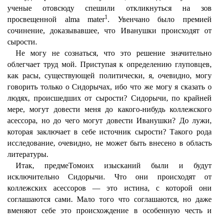
ученые отовсюду спешили откликнуться на зов
1
просвещенной alma mater
. Увенчано было премией
сочинение, доказывавшее, что Иванушки происходят от
сырости.
Не могу не сознаться, что это решение значительно
облегчает труд мой. Приступая к определению глуповцев,
как расы, существующей политически, я, очевидно, могу
говорить только о Сидорычах, ибо что же могу я сказать о
людях, происшедших от сырости? Сидорычи, по крайней
мере, могут довести меня до какого-нибудь коллежского
асессора, но до чего могут довести Иванушки? До лужи,
которая заключает в себе источник сырости? Такого рода
исследование, очевидно, не может быть внесено в область
литературы.
Итак, предмеТомоих изысканий были и будут
исключительно Сидорычи. Что они происходят от
коллежских асессоров — это истина, с которой они
соглашаются сами. Мало того что соглашаются, но даже
вменяют себе это происхождение в особенную честь и