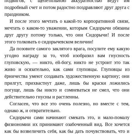
подвигов, с щепетильною аккуратностью ведут им
подробный счет и потом радостно поздравляют друг друга с
праздником.
И после этого мечтать о какой-то корпоративной связи,
мечтать о каком-то уважении, которым Сидорычи обязаны
друг другу потому только, что они Сидорычи! И после
этого толковать о сидорычевском величии!
Да позовите самого заклятого врага, посулите ему какую
угодно награду за то, чтоб изобразил вам гнусность
глуповскую, — никто, ей-богу, никто не устроит это так
живо и осязательно, как сами глуповцы. Глуповцы из
ёрничества умеют создавать художественную картину; они
прилгут, прихвастнут даже, лишь бы краски ложились
погуще, лишь бы никто и сомневаться не смел, что они
действительно гнусны и растленны.
Согласен, что все это очень полезно, но вместе с тем,
однако ж, и отвратительно.
Сидорычи сами начинают смекать это, и мало-помалу
физиономии их принимают озабоченный вид. Все хочется
как бы возвеличить себя, как бы дать почувствовать, что и