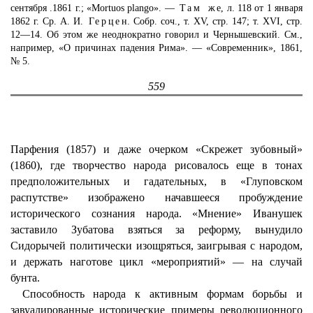
сентября .1861 г.; «Mortuos plango». —
Там же
, л. 118 от 1 января
1862 г. Ср. А. И.
Герцен
. Собр. соч., т. XV, стр. 147; т. XVI, стр.
12—14. Об этом же неоднократно говорил и Чернышевский. См.,
например, «О причинах падения Рима». — «Современник», 1861,
№ 5.
559
Парфения (1857) и даже очерком «Скрежет зубовный»
(1860), где творчество народа рисовалось еще в тонах
предположительных и гадательных, в «Глуповском
распутстве» изображено начавшееся пробуждение
исторического сознания народа. «Мнение» Иванушек
заставило Зубатова взяться за реформу, вынудило
Сидорычей политически изощряться, заигрывая с народом,
и держать наготове цикл «мероприятий» — на случай
бунта.
Способность народа к активным формам борьбы и
завуалированные исторические примеры революционного