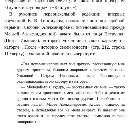
Некрасову от 21 февраля 1862 г.; см. также прим. к очеркам
«Глупов и глуповцы» и «Каплуны»).
В рукописи первоначальной редакции, впервые
изученной В. В. Гиппиусом, изложение истории «доброй
барыни» Любови Александровны (именовавшейся прежде
Марьей Александровной) начато было от лица Петрушки
(Петра Иванова), который «оканчивал свою карьеру на
каторге». После «историю своей юности» (стр. 212, строка
11 сверху) в указанной рукописи вычеркнуто:
«Эта история напоминает мне другую, рассказанную мне
другим приятелем, бывшим дворовым человеком госпожи
Ухоловой, Петром Ивановым, ныне благополучно
оканчивающим свою карьеру на каторге.
— Молодой-то я, сударь, — рассказывал он мне, — такую
в лице своем приятность имел, что наши бабы и девки от
единого взгляда моего без остачи дурели. Полюбился я и
барыне нашей, Марье Александровне. Кушает, бывало, за
столом, а исподлобья все на меня взирает. И навалит она
этого кушанья на тарелку стог стогом, немножко вилкой
поворошит и