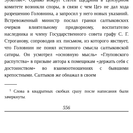
комитете возникли споры, в связи с чем Цеэ не дал хода
разрешению Головнина, а запросил у него новых указаний.
Встревоженный министр послал гранки салтыковскнх
очерков влиятельному придворному, воспитателю
наследника и члену Государственного совета графу С. Г.
Строганову, сопроводив их письмом, из которого явствует,
что Головнин не понял истинного смысла салтыковской
сатиры. Он усмотрел «основную мысль» «Глуповского
распутства» в призыве автора к помещикам «держать себя с
достоинством» во взаимоотношениях с бывшими
крепостными. Салтыков же обнажал в своем
1
Слова в квадратных скобках сразу после написания были
зачеркнуты.
556