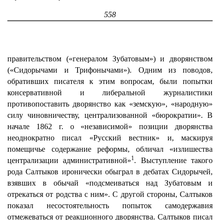
558
правительством («генералом Зубатовым») и дворянством
(«Сидорычами и Трифонычами»). Одним из поводов,
обративших писателя к этим вопросам, были попытки
консервативной и либеральной журналистики
противопоставить дворянство как «земскую», «народную»
силу чиновничеству, централизованной «бюрократии». В
начале 1862 г. о «независимой» позиции дворянства
неоднократно писал «Русский вестник» и, маскируя
помещичье содержание реформы, обличал «излишества
1
централизации административной»
. Выступление такого
рода Салтыков иронически обыграл в дебатах Сидорычей,
взявших в обычай «подсмеиваться над Зубатовым и
отрекаться от родства с ним». С другой стороны, Салтыков
показал несостоятельность попыток самодержавия
отмежеваться от реакционного дворянства. Салтыков писал