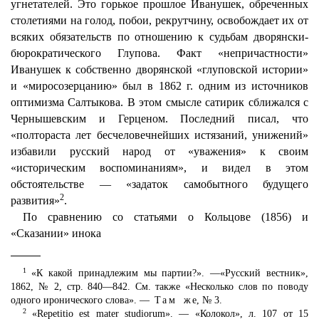
угнетателей. Это горькое прошлое Иванушек, обреченных
столетиями на голод, побои, рекрутчину, освобождает их от
всяких обязательств по отношению к судьбам дворянски-
бюрократического Глупова. Факт «непричастности»
Иванушек к собственно дворянской «глуповской истории»
и «миросозерцанию» был в 1862 г. одним из источников
оптимизма Салтыкова. В этом смысле сатирик сближался с
Чернышевским и Герценом. Последний писал, что
«полтораста лет бесчеловечнейших истязаний, унижений»
избавили русский народ от «уважения» к своим
«историческим воспоминаниям», и видел в этом
обстоятельстве — «задаток самобытного будущего
2
развития»
.
По сравнению со статьями о Кольцове (1856) и
«Сказании» инока
1
«К какой принадлежим мы партии?». —«Русский вестник»,
1862, № 2, стр. 840—842. См. также «Несколько слов по поводу
одного иронического слова». —
Там же
, № 3.
2
«Repetitio est mater studiorum». — «Колокол», л. 107 от 15