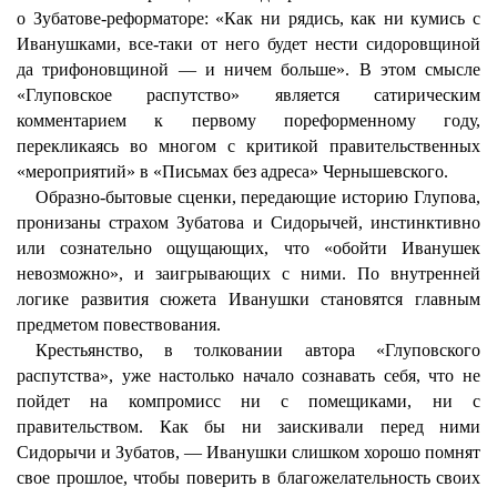
о Зубатове-реформаторе: «Как ни рядись, как ни кумись с
Иванушками, все-таки от него будет нести сидоровщиной
да трифоновщиной — и ничем больше». В этом смысле
«Глуповское распутство» является сатирическим
комментарием к первому пореформенному году,
перекликаясь во многом с критикой правительственных
«мероприятий» в «Письмах без адреса» Чернышевского.
Образно-бытовые сценки, передающие историю Глупова,
пронизаны страхом Зубатова и Сидорычей, инстинктивно
или сознательно ощущающих, что «обойти Иванушек
невозможно», и заигрывающих с ними. По внутренней
логике развития сюжета Иванушки становятся главным
предметом повествования.
Крестьянство, в толковании автора «Глуповского
распутства», уже настолько начало сознавать себя, что не
пойдет на компромисс ни с помещиками, ни с
правительством. Как бы ни заискивали перед ними
Сидорычи и Зубатов, — Иванушки слишком хорошо помнят
свое прошлое, чтобы поверить в благожелательность своих