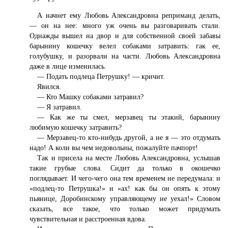
А начнет ему Любовь Александровна реприманд делать,
— он на нее: много уж очень вы разговаривать стали.
Однажды вышел на двор и для собственной своей забавы
барынину кошечку велел собаками затравить: гак ее,
голубушку, и разорвали на части. Любовь Александровна
даже в лице изменилась.
— Подать подлеца Петрушку! — кричит.
Явился.
— Кто Машку собаками затравил?
— Я затравил.
— Как же ты смел, мерзавец ты этакий, барынину
любимую кошечку затравить?
— Мерзавец-то кто-нибудь другой, а не я — это отдумать
надо! А коли вы чем недовольны, пожалуйте пачпорт!
Так и присела на месте Любовь Александровна, услышав
такие грубые слова. Сидит да только в окошечко
поглядывает. И чего-чего она тем временем не передумала: и
«подлец-то Петрушка!» и «ах! как бы он опять к этому
пьянице, Доробинскому управляющему не уехал!» Словом
сказать, все такое, что только может придумать
чувствительная и расстроенная вдова.