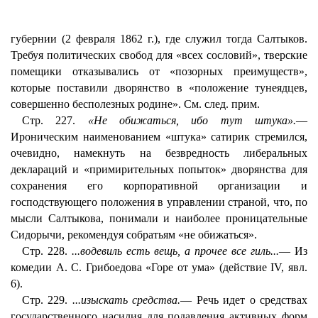
губернии (2 февраля 1862 г.), где служил тогда Салтыков.
Требуя политических свобод для «всех сословий», тверские
помещики отказывались от «позорных преимуществ»,
которые поставили дворянство в «положение тунеядцев,
совершенно бесполезных родине». См. след. прим.
Стр. 227.
«Не обижаться, ибо тут штука».
—
Ироническим наименованием «штука» сатирик стремился,
очевидно, намекнуть на безвредность либеральных
деклараций и «примирительных попыток» дворянства для
сохранения его корпоративной организации и
господствующего положения в управлении страной, что, по
мысли Салтыкова, понимали и наиболее проницательные
Сидорычи, рекомендуя собратьям «не обижаться».
Стр. 228.
...водевиль есть вещь, а прочее все гиль...
— Из
комедии А. С. Грибоедова «Горе от ума» (действие IV, явл.
6).
Стр. 229.
...изыскать средства.
— Речь идет о средствах
государственного насилия для подавления активных форм