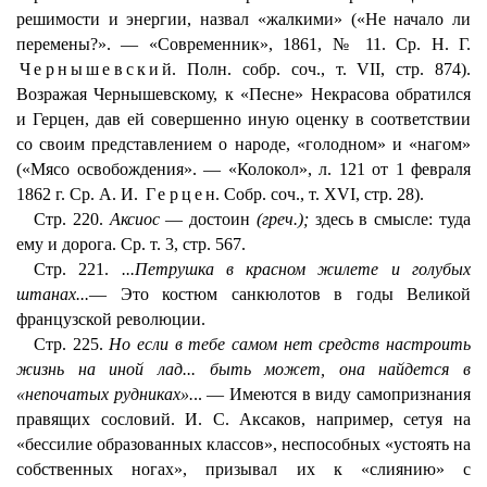
решимости и энергии, назвал «жалкими» («Не начало ли
перемены?». — «Современник», 1861, № 11. Ср. Н. Г.
Чернышевский
. Полн. собр. соч., т. VII, стр. 874).
Возражая Чернышевскому, к «Песне» Некрасова обратился
и Герцен, дав ей совершенно иную оценку в соответствии
со своим представлением о народе, «голодном» и «нагом»
(«Мясо освобождения». — «Колокол», л. 121 от 1 февраля
1862 г. Ср. А. И.
Герцен
. Собр. соч., т. XVI, стр. 28).
Стр. 220.
Аксиос
— достоин
(греч.);
здесь в смысле: туда
ему и дорога. Ср. т. 3, стр. 567.
Стр. 221.
...Петрушка в красном жилете и голубых
штанах...
— Это костюм санкюлотов в годы Великой
французской революции.
Стр. 225.
Но если в тебе самом нет средств настроить
жизнь на иной лад... быть может, она найдется в
«непочатых рудниках».
.. — Имеются в виду самопризнания
правящих сословий. И. С. Аксаков, например, сетуя на
«бессилие образованных классов», неспособных «устоять на
собственных ногах», призывал их к «слиянию» с