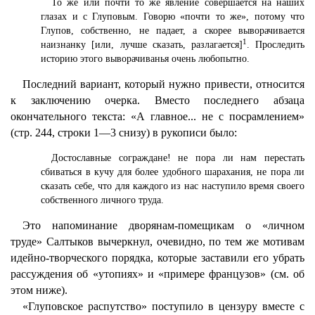
То же или почти то же явление совершается на наших
глазах и с Глуповым. Говорю «почти то же», потому что
Глупов, собственно, не падает, а скорее выворачивается
1
наизнанку [или, лучше сказать, разлагается]
. Проследить
историю этого выворачиванья очень любопытно.
Последний вариант, который нужно привести, относится
к заключению очерка. Вместо последнего абзаца
окончательного текста: «А главное... не с посрамлением»
(стр. 244, строки 1—3 снизу) в рукописи было:
Достославные сограждане! не пора ли нам перестать
сбиваться в кучу для более удобного шарахания, не пора ли
сказать себе, что для каждого из нас наступило время своего
собственного личного труда.
Это напоминание дворянам-помещикам о «личном
труде» Салтыков вычеркнул, очевидно, по тем же мотивам
идейно-творческого порядка, которые заставили его убрать
рассуждения об «утопиях» и «примере французов» (см. об
этом ниже).
«Глуповское распутство» поступило в цензуру вместе с