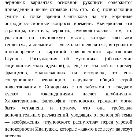
черновых вариантах основной рукописи содержится
приведенный выше отрывок (см. стр. 555), позволяющий
судить о точке зрения Салтыкова на эти коренные
остродискуссионные вопросы времени. Вычеркивая эти
страницы, писатель, вероятно, руководствовался тем, что
указание на глуповскую мысль, которая «все-таки
теплится», а желания — «все-таки шевелятся», вступало в
противоречие с картиной совершенного «растления»
Глупова. Рассуждения об «утопиях» (обозначение
социалистических идеалов), да еще со ссылкой на пример
французов, «наплевавших на историю», то есть
совершивших революцию, нарушали общий строй
повествования о Сидорычах с их заботами о «сладком
куске» и «экспедициями насчет клубнички».
Характеристика философии «глуповских граждан» могла
быть устранена и потому, что она требовала
дополнительных разъяснений, уводящих от основной темы
— изображения «глуповского распутства» перед угрозой
непокорности Иванушек, которые «как-то все лезут да лезут
вперед».