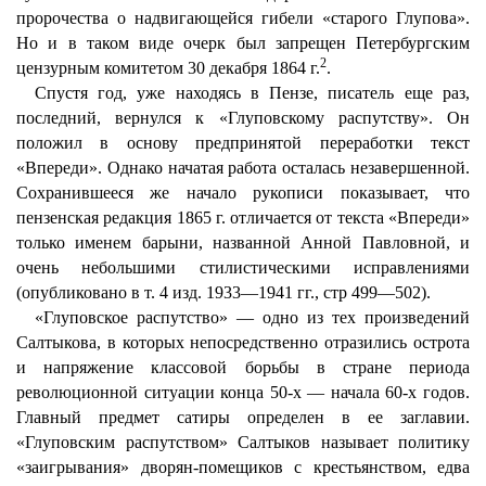
пророчества о надвигающейся гибели «старого Глупова».
Но и в таком виде очерк был запрещен Петербургским
2
цензурным комитетом 30 декабря 1864 г.
.
Спустя год, уже находясь в Пензе, писатель еще раз,
последний, вернулся к «Глуповскому распутству». Он
положил в основу предпринятой переработки текст
«Впереди». Однако начатая работа осталась незавершенной.
Сохранившееся же начало рукописи показывает, что
пензенская редакция 1865 г. отличается от текста «Впереди»
только именем барыни, названной Анной Павловной, и
очень небольшими стилистическими исправлениями
(опубликовано в т. 4 изд. 1933—1941 гг., стр 499—502).
«Глуповское распутство» — одно из тех произведений
Салтыкова, в которых непосредственно отразились острота
и напряжение классовой борьбы в стране периода
революционной ситуации конца 50-х — начала 60-х годов.
Главный предмет сатиры определен в ее заглавии.
«Глуповским распутством» Салтыков называет политику
«заигрывания» дворян-помещиков с крестьянством, едва