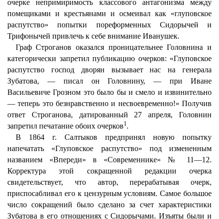
очерке непримиримость классового антагонизма между
помещиками и крестьянами и осмеивал как «глуповское
распутство» попытки пореформенных Сидорычей и
Трифонычей привлечь к себе внимание Иванушек.
Граф Строганов оказался проницательнее Головнина и
категорически запретил публикацию очерков: «Глуповское
распутство господ дворян вызывает нас на генерала
Зубатова, — писал он Головнину, — при Иване
Васильевиче Грозном это было бы и смело и извинительно
— теперь это безнравственно и несвоевременно!» Получив
ответ Строганова, датированный 27 апреля, Головнин
1
запретил печатание обоих очерков
.
В 1864 г. Салтыков предпринял новую попытку
напечатать «Глуповское распутство» под измененным
названием «Впереди» в «Современнике» № 11—12.
Корректура этой сокращенной редакции очерка
свидетельствует, что автор, перерабатывая очерк,
приспосабливал его к цензурным условиям. Самое большое
число сокращений было сделано за счет характеристики
Зубатова в его отношениях с Сидорычами. Изъяты были и