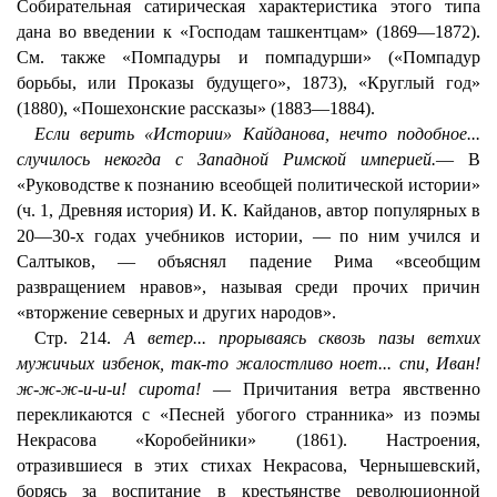
Собирательная сатирическая характеристика этого типа
дана во введении к «Господам ташкентцам» (1869—1872).
См. также «Помпадуры и помпадурши» («Помпадур
борьбы, или Проказы будущего», 1873), «Круглый год»
(1880), «Пошехонские рассказы» (1883—1884).
Если верить «Истории» Кайданова, нечто подобное...
случилось некогда с Западной Римской империей.
— В
«Руководстве к познанию всеобщей политической истории»
(ч. 1, Древняя история) И. К. Кайданов, автор популярных в
20—30-х годах учебников истории, — по ним учился и
Салтыков, — объяснял падение Рима «всеобщим
развращением нравов», называя среди прочих причин
«вторжение северных и других народов».
Стр. 214.
А ветер... прорываясь сквозь пазы ветхих
мужичьих избенок, так-то жалостливо ноет... спи, Иван!
ж-ж-ж-и-и-и! сирота!
— Причитания ветра явственно
перекликаются с «Песней убогого странника» из поэмы
Некрасова «Коробейники» (1861). Настроения,
отразившиеся в этих стихах Некрасова, Чернышевский,
борясь за воспитание в крестьянстве революционной