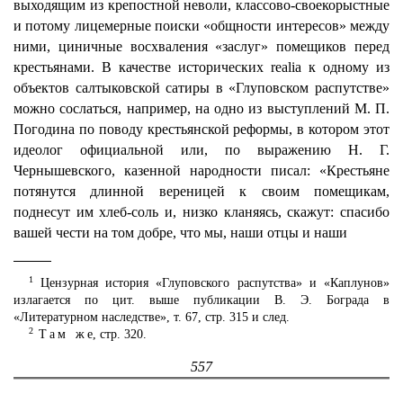
выходящим из крепостной неволи, классово-своекорыстные
и потому лицемерные поиски «общности интересов» между
ними, циничные восхваления «заслуг» помещиков перед
крестьянами. В качестве исторических realia к одному из
объектов салтыковской сатиры в «Глуповском распутстве»
можно сослаться, например, на одно из выступлений М. П.
Погодина по поводу крестьянской реформы, в котором этот
идеолог официальной или, по выражению Н. Г.
Чернышевского, казенной народности писал: «Крестьяне
потянутся длинной вереницей к своим помещикам,
поднесут им хлеб-соль и, низко кланяясь, скажут: спасибо
вашей чести на том добре, что мы, наши отцы и наши
1
Цензурная история «Глуповского распутства» и «Каплунов»
излагается по цит. выше публикации В. Э. Бограда в
«Литературном наследстве», т. 67, стр. 315 и след.
2
Там же
, стр. 320.
557