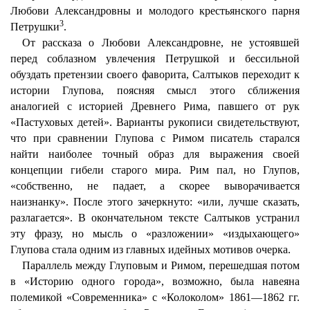
Любови Александровны и молодого крестьянского парня
3
Петрушки
.
От рассказа о Любови Александровне, не устоявшей
перед соблазном увлечения Петрушкой и бессильной
обуздать претензии своего фаворита, Салтыков переходит к
истории Глупова, поясняя смысл этого сближения
аналогией с историей Древнего Рима, павшего от рук
«Пастуховых детей». Варианты рукописи свидетельствуют,
что при сравнении Глупова с Римом писатель старался
найти наиболее точный образ для выражения своей
концепции гибели старого мира. Рим пал, но Глупов,
«собственно, не падает, а скорее выворачивается
наизнанку». После этого зачеркнуто: «или, лучше сказать,
разлагается». В окончательном тексте Салтыков устранил
эту фразу, но мысль о «разложении» «издыхающего»
Глупова стала одним из главных идейных мотивов очерка.
Параллель между Глуповым и Римом, перешедшая потом
в «Историю одного города», возможно, была навеяна
полемикой «Современника» с «Колоколом» 1861—1862 гг.