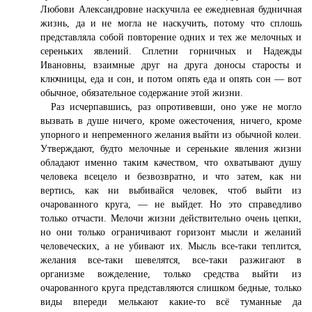
Любови Александровне наскучила ее ежедневная будничная
жизнь, да и не могла не наскучить, потому что сплошь
представляла собой повторение одних и тех же мелочных и
сереньких явлений. Сплетни горничных и Надежды
Ивановны, взаимные друг на друга доносы старосты и
ключницы, еда и сон, и потом опять еда и опять сон — вот
обычное, обязательное содержание этой жизни.
Раз исчерпавшись, раз опротивевши, оно уже не могло
вызвать в душе ничего, кроме ожесточения, ничего, кроме
упорного и непременного желания выйти из обычной колеи.
Утверждают, будто мелочные и серенькие явления жизни
обладают именно таким качеством, что охватывают душу
человека всецело и безвозвратно, и что затем, как ни
вертись, как ни выбивайся человек, чтоб выйти из
очарованного круга, — не выйдет. Но это справедливо
только отчасти. Мелочи жизни действительно очень цепки,
но они только ограничивают горизонт мысли и желаний
человеческих, а не убивают их. Мысль все-таки теплится,
желания все-таки шевелятся, все-таки разжигают в
организме вожделение, только средства выйти из
очарованного круга представляются слишком бедные, только
виды впереди мелькают какие-то всё туманные да