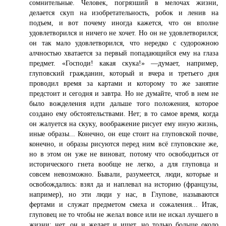
сомнительные. Человек, погрязший в мелочах жизни,
делается скуп на изобретательность, робок и ленив на
подъем, и вот почему иногда кажется, что он вполне
удовлетворился и ничего не хочет. Но он не удовлетворился;
он так мало удовлетворился, что нередко с судорожною
алчностью хватается за первый попадающийся ему на глаза
предмет. «Господи! какая скука!» —думает, например,
глуповский гражданин, который и вчера и третьего дня
проводил время за картами и которому то же занятие
предстоит и сегодня и завтра. Но не думайте, чтоб в нем не
было вожделения идти дальше того положения, которое
создано ему обстоятельствами. Нет; в то самое время, когда
он жалуется на скуку, воображение рисует ему иную жизнь,
иные образы... Конечно, он еще стоит на глуповской почве,
конечно, и образы рисуются перед ним всё глуповские же,
но в этом он уже не виноват, потому что освободиться от
исторического гнета вообще не легко, а для глуповца и
совсем невозможно. Бывали, разумеется, люди, которые и
освобождались: взял да и наплевал на историю (французы,
например), но эти люди у нас, в Глупове, называются
фертами и служат предметом смеха и сожаления... Итак,
глуповец не то чтобы не желал вовсе или не искал лучшего в
жизни; нет, он и желает и ищет, но только больше около