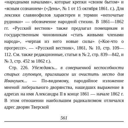
«народными началами», которые крепки «своим бытом» и
«ясным сознанием» («День», № 1 от 15 октября 1861. г.). Для
лексики славянофилов характерен и термин «непочатые
рудники» — обозначение народной стихии. В 1861—1862
гг. «Русский вестник» также предлагал помещикам и
государственным чиновникам «стать живыми членами
народа», «черпая из него новые силы» («Кое-что о
прогрессе». — «Русский вестник», 1861, № 10, стр. 109—
112. См. также редакционные, статьи в № 2, стр. 839—842, и
№ 3, стр. 452 за 1862 г.).
Стр. 226.
Убеждаясь... в совершенной неспособности
старых глуповцев, приглашаем их очистить место для
Иванушек... —
По-видимому, пародийное изложение
мнений либерального дворянства, нашедших выражение в
адресах на имя Александра II в конце 1861 — начале 1862 г.
В этом отношении наибольшим радикализмом отличался
адрес дворян Тверской
561