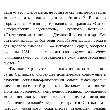
деды от вас пользовались, не оставьте нас и напредки вашей
»1
милостью, а мы ваши слуги и работники
. В разных
формах те же мысли варьировались на страницах «Санкт-
Петербургских ведомостей», «Русского вестника»,
«Отечественных записок», «Домашней беседы» и др. «Вся
эта невеликодушная болтовня, оскорбительная для народа и
для здравого смысла<...>, — негодовал Герцен, обозревая
журналы 1861 г., — скрывает свое
внутрь взошедшее
плантаторство
под либеральной патокой и прогрессивным
2
суслом»
.
«Глуповское распутство» — одна из самых эзоповских
сатир Салтыкова. Острейшее политическое содержание и
глубокий социально-философский смысл замаскированы
здесь внешне нейтральными бытовыми эпизодами.
Попытки исторически умирающего дворянско-помещичьего
мира поправить свое положение путем политики
«сближения сословий» персонифицируются Салтыковым в
истории неудачного сожительства стареющей барыни