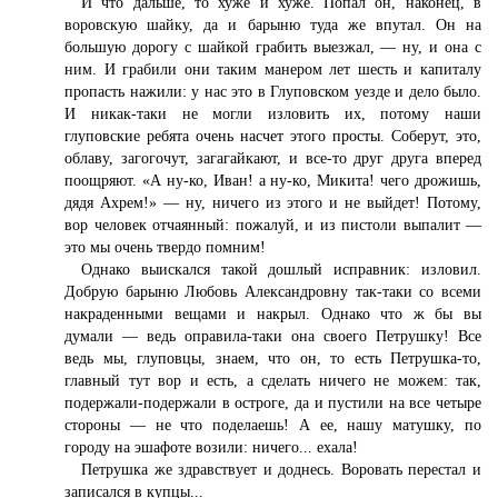
И что дальше, то хуже и хуже. Попал он, наконец, в
воровскую шайку, да и барыню туда же впутал. Он на
большую дорогу с шайкой грабить выезжал, — ну, и она с
ним. И грабили они таким манером лет шесть и капиталу
пропасть нажили: у нас это в Глуповском уезде и дело было.
И никак-таки не могли изловить их, потому наши
глуповские ребята очень насчет этого просты. Соберут, это,
облаву, загогочут, загагайкают, и все-то друг друга вперед
поощряют. «А ну-ко, Иван! а ну-ко, Микита! чего дрожишь,
дядя Ахрем!» — ну, ничего из этого и не выйдет! Потому,
вор человек отчаянный: пожалуй, и из пистоли выпалит —
это мы очень твердо помним!
Однако выискался такой дошлый исправник: изловил.
Добрую барыню Любовь Александровну так-таки со всеми
накраденными вещами и накрыл. Однако что ж бы вы
думали — ведь оправила-таки она своего Петрушку! Все
ведь мы, глуповцы, знаем, что он, то есть Петрушка-то,
главный тут вор и есть, а сделать ничего не можем: так,
подержали-подержали в остроге, да и пустили на все четыре
стороны — не что поделаешь! А ее, нашу матушку, по
городу на эшафоте возили: ничего... ехала!
Петрушка же здравствует и доднесь. Воровать перестал и
записался в купцы...