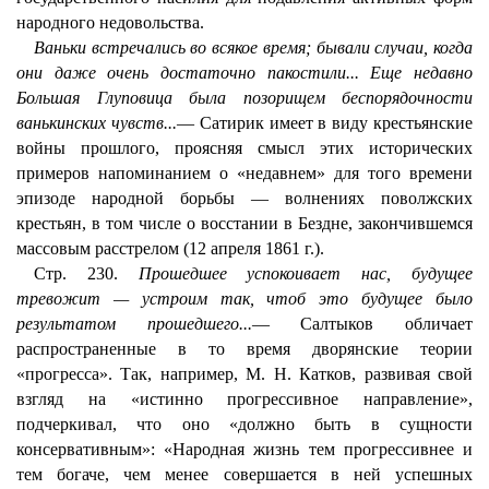
народного недовольства.
Ваньки встречались во всякое время; бывали случаи, когда
они даже очень достаточно пакостили... Еще недавно
Большая Глуповица была позорищем беспорядочности
ванькинских чувств...
— Сатирик имеет в виду крестьянские
войны прошлого, проясняя смысл этих исторических
примеров напоминанием о «недавнем» для того времени
эпизоде народной борьбы — волнениях поволжских
крестьян, в том числе о восстании в Бездне, закончившемся
массовым расстрелом (12 апреля 1861 г.).
Стр. 230.
Прошедшее успокоивает нас, будущее
тревожит — устроим так, чтоб это будущее было
результатом прошедшего...
— Салтыков обличает
распространенные в то время дворянские теории
«прогресса». Так, например, M. H. Катков, развивая свой
взгляд на «истинно прогрессивное направление»,
подчеркивал, что оно «должно быть в сущности
консервативным»: «Народная жизнь тем прогрессивнее и
тем богаче, чем менее совершается в ней успешных