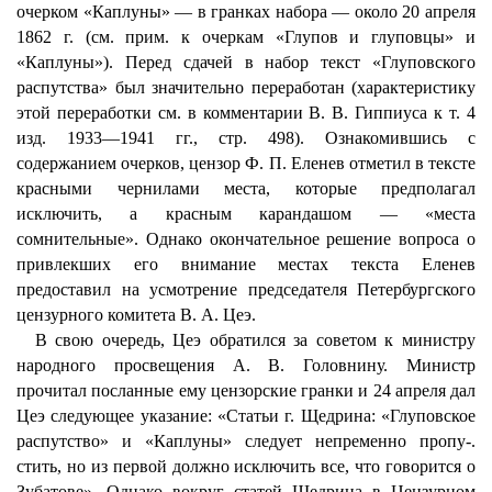
очерком «Каплуны» — в гранках набора — около 20 апреля
1862 г. (см. прим. к очеркам «Глупов и глуповцы» и
«Каплуны»). Перед сдачей в набор текст «Глуповского
распутства» был значительно переработан (характеристику
этой переработки см. в комментарии В. В. Гиппиуса к т. 4
изд. 1933—1941 гг., стр. 498). Ознакомившись с
содержанием очерков, цензор Ф. П. Еленев отметил в тексте
красными чернилами места, которые предполагал
исключить, а красным карандашом — «места
сомнительные». Однако окончательное решение вопроса о
привлекших его внимание местах текста Еленев
предоставил на усмотрение председателя Петербургского
цензурного комитета В. А. Цеэ.
В свою очередь, Цеэ обратился за советом к министру
народного просвещения А. В. Головнину. Министр
прочитал посланные ему цензорские гранки и 24 апреля дал
Цеэ следующее указание: «Статьи г. Щедрина: «Глуповское
распутство» и «Каплуны» следует непременно пропу-.
стить, но из первой должно исключить все, что говорится о
Зубатове». Однако вокруг статей Щедрина в Цензурном