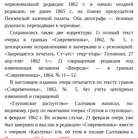
первоначальной редакции 1862 г. и начало поздней
редакции, не ранее 1865 г., на бланке председателя
Пензенской казенной палаты. Оба автографа — беловые
рукописи, переходящие в черновые.
Сохранились также две корректуры: 1) полный текст
очерка в гранках «Современника», 1862, № 5, с
цензорскими исправлениями и вычерками и с резолюцией:
«Запрещается печатать. Ст<атс> секр<етарь> Головнин, 27
апр<еля> 1862 г.»; 2) сокращенная редакция под
измененным заглавием «Впереди» — в гранках
«Современника», 1864, № 11—12.
В настоящем издании очерк печатается по тексту гранок
«Современника», 1862, № 5, без учета цензурных
изменений и сокращений.
«Глуповское распутство» Салтыков написал, по-
видимому, сразу по окончании очерка «Глупов и глуповцы»,
в феврале 1862 г. Во всяком случае, 21 февраля очерк уже
был завершен и выслан в редакцию «Современника» вместе
с очерком «Каплуны» (см. об этом в письме Салтыкова к