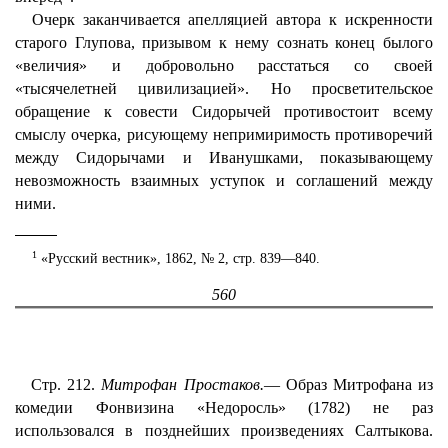
Очерк заканчивается апелляцией автора к искренности
старого Глупова, призывом к нему сознать конец былого
«величия» и добровольно расстаться со своей
«тысячелетней цивилизацией». Но просветительское
обращение к совести Сидорычей противостоит всему
смыслу очерка, рисующему непримиримость противоречий
между Сидорычами и Иванушками, показывающему
невозможность взаимных уступок и соглашений между
ними.
1
«Русский вестник», 1862, № 2, стр. 839—840.
560
Стр. 212.
Митрофан Простаков.
— Образ Митрофана из
комедии Фонвизина «Недоросль» (1782) не раз
использовался в позднейших произведениях Салтыкова.