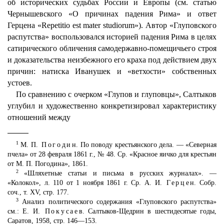
об исторических судьбах России и Европы (см. статью
Чернышевского «О причинах падения Рима» и ответ
Герцена «Repetitio est mater studiorum»). Автор «Глуповского
распутства» воспользовался историей падения Рима в целях
сатирического обличения самодержавно-помещичьего строя
и доказательства неизбежного его краха под действием двух
причин: натиска Иванушек и «ветхости» собственных
устоев.
По сравнению с очерком «Глупов и глуповцы», Салтыков
углубил и художественно конкретизировал характеристику
отношений между
1
М. П.
Погодин
. По поводу крестьянского дела. — «Северная
пчела» от 28 февраля 1861 г., № 48. Ср. «Красное яичко для крестьян
от М. П. Погодина», 1861.
2
«Шляхетные статьи и письма в русских журналах». —
«Колокол», л. 110 от 1 ноября 1861 г. Ср. А. И.
Герцен
. Собр.
соч., т. XV, стр. 177.
3
Анализ политического содержания «Глуповского распутства»
см.: Е. И.
Покусаев
. Салтыков-Щедрин в шестидесятые годы,
Саратов, 1958, стр. 146—153.