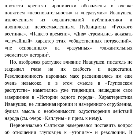
протеста крестьян иронически обозначены в очерке
понятием «неосновательности» и «неразумия» Иванушек,
извлеченным из охранительной публицистики и
иронически переосмысленным. Публицисты «Русского
вестника», «Нашего времени», «Дня» стремились доказать
«случайный» характер этих «общественных потрясений»,
«не основанных» на «разумных» «зиждительных
1
элементах» истории
.
Но, изображая растущее влияние Иванушек, писатель не
закрывал глаза на их слабость и недостатки.
Революционность народных масс расценивалась им еще
очень невысоко, и в этом смысле в «Глуповском
распутстве» наметились уже тенденции, нашедшие свое
завершение в «Истории одного города». Характеристика
Иванушек, не лишенная иронии и намеренного огрубления,
будила мысль о необходимости одухотворения действий
народа (см. очерк «Каплуны» и прим. к нему).
Первоначально Салтыков намеревался поставить вопрос
об отношении глуповцев к «утопиям» и революции. В