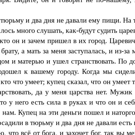
 тюрьму и два дня не давали ему пищи. На
алось много слушать, как-будут судить царе
 кто он и зачем пришел в их город. Цареви
брату, а мать за меня заступалась, и из-за
тцом и матерью и ушел странствовать. По д
дошел к вашему городу. Когда мы сидели
 кто что умеет; купец сказал, что он умеет т
арствовать, да у меня царства нет. Мужик
то у него есть сила в руках и что он и се
 нам. Купец на эти деньги пошел и наторго
садили в тюрьму и два дня не давали есть и
, что всё от бога, и захочет бог, так вы ме