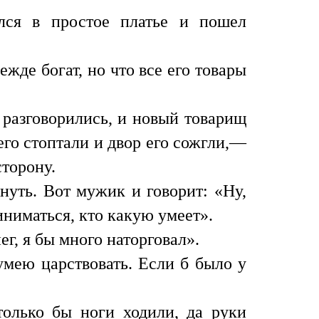
лся в простое платье и пошел
жде богат, но что все его товары
 разговорились, и новый товарищ
 его стоптали и двор его сожгли,—
сторону.
нуть. Вот мужик и говорит: «Ну,
иниматься, кто какую умеет».
ег, я бы много наторговал».
 умею царствовать. Если б было у
только бы ноги ходили, да руки