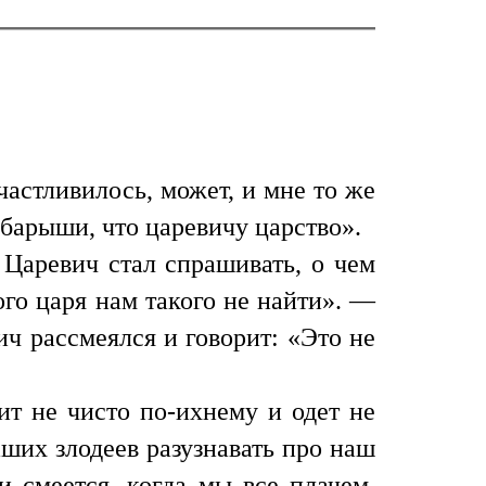
частливилось, может, и мне то же
у барыши, что царевичу царство».
 Царевич стал спрашивать, о чем
ого царя нам такого не найти». —
ч рассмеялся и говорит: «Это не
ит не чисто по-ихнему и одет не
наших злодеев разузнавать про наш
и смеется, когда мы все плачем.