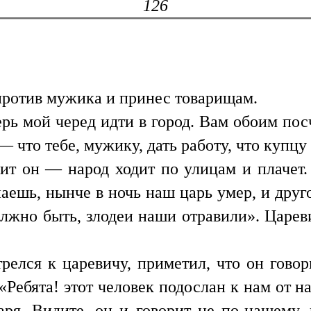
126
 против мужика и принес товарищам.
ерь мой черед идти в город. Вам обоим пос
,— что тебе, мужику, дать работу, что купц
дит он — народ ходит по улицам и плачет.
знаешь, нынче в ночь наш царь умер, и друг
лжно быть, злодеи наши отравили». Цареви
релся к царевичу, приметил, что он говор
: «Ребята! этот человек подослан к нам от 
аря. Видите, он и говорит не по-нашему, 