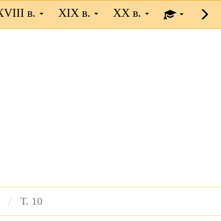
XVIII в.
XIX в.
XX в.
Т. 10