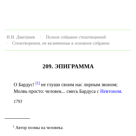
И.И. Дмитриев
Полное собрание стихотворений
Стихотворения, не включенные в основное собрание
209. ЭПИГРАММА
[1]
О Бардус!
не глуши своим нас лирным звоном;
Молвь просто: человек... смесь Бардуса с
Невтоном
.
1793
1
Автор поэмы на человека.