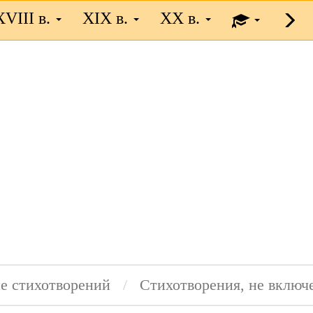
XVIII в.
XIX в.
XX в.
е стихотворений
Стихотворения, не включ