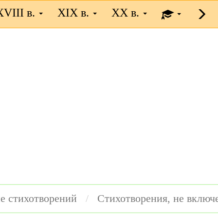
XVIII в.
XIX в.
XX в.
е стихотворений
Стихотворения, не включ