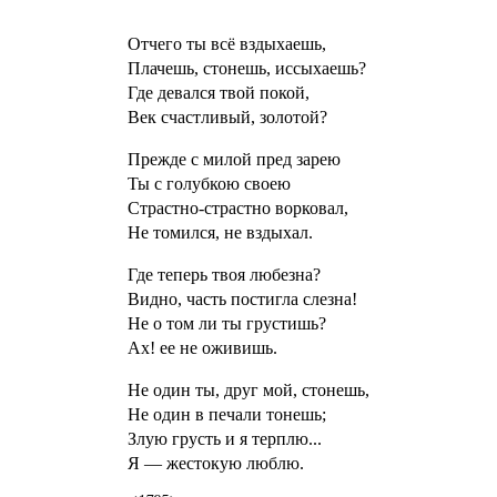
Отчего ты всё вздыхаешь,
Плачешь, стонешь, иссыхаешь?
Где девался твой покой,
Век счастливый, золотой?
Прежде с милой пред зарею
Ты с голубкою своею
Страстно-страстно ворковал,
Не томился, не вздыхал.
Где теперь твоя любезна?
Видно, часть постигла слезна!
Не о том ли ты грустишь?
Ах! ее не оживишь.
Не один ты, друг мой, стонешь,
Не один в печали тонешь;
Злую грусть и я терплю...
Я — жестокую люблю.