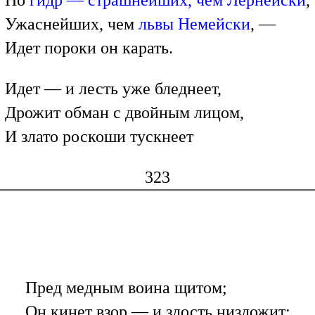
Но
гидр — страшнейших, чем Лернейски
,
Ужаснейших, чем
львы Немейски
, —
Идет пороки он карать.
Идет — и лесть уже бледнеет,
Дрожит обман с двойным лицом,
И злато роскоши тускнеет
323
Пред медным воина щитом;
Он кинет взор — и злость низложит;