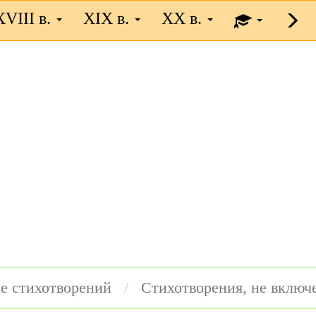
XVIII в.
XIX в.
XX в.
е стихотворений
Стихотворения, не включ