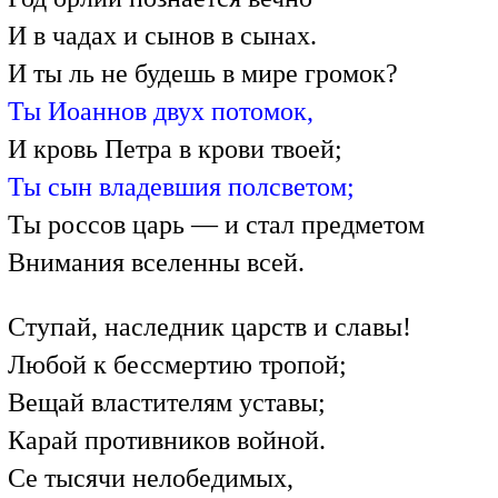
И в чадах и сынов в сынах.
И ты ль не будешь в мире громок?
Ты Иоаннов двух потомок,
И кровь Петра в крови твоей;
Ты сын владевшия полсветом;
Ты россов царь — и стал предметом
Внимания вселенны всей.
Ступай, наследник царств и славы!
Любой к бессмертию тропой;
Вещай властителям уставы;
Карай противников войной.
Се тысячи нелобедимых,