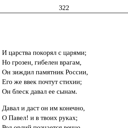
322
И царства покорял с царями;
Но грозен, гибелен врагам,
Он зиждил памятник России,
Его же ввек почтут стихии;
Он блеск давал ее сынам.
Давал и даст он им конечно,
О Павел! и в твоих руках;
Род орлий познается вечно