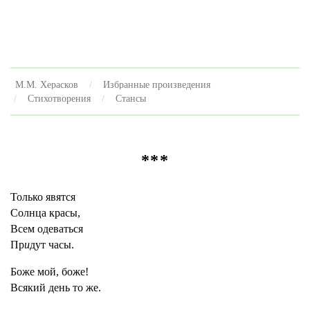
М.М. Херасков
Избранные произведения
Стихотворения
Стансы
***
Только явятся
Солнца красы,
Всем одеваться
Пр
и
дут часы.
Боже мой, боже!
Всякий день то же.