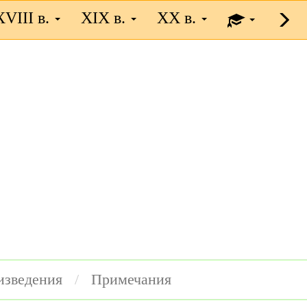
XVIII в.
XIX в.
XX в.
изведения
Примечания