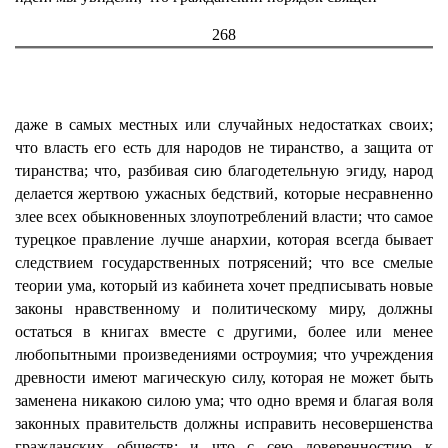
268
даже в самых местных или случайных недостатках своих;
что власть его есть для народов не тиранство, а защита от
тиранства; что, разбивая сию благодетельную эгиду, народ
делается жертвою ужасных бедствий, которые несравненно
злее всех обыкновенных злоупотреблений власти; что самое
турецкое правление лучше анархии, которая всегда бывает
следствием государственных потрясений; что все смелые
теории ума, который из кабинета хочет предписывать новые
законы нравственному и политическому миру, должны
остаться в книгах вместе с другими, более или менее
любопытными произведениями остроумия; что учреждения
древности имеют магическую силу, которая не может быть
заменена никакою силою ума; что одно время и благая воля
законных правительств должны исправить несовершенства
гражданских обществ; и что с сею доверенностию к