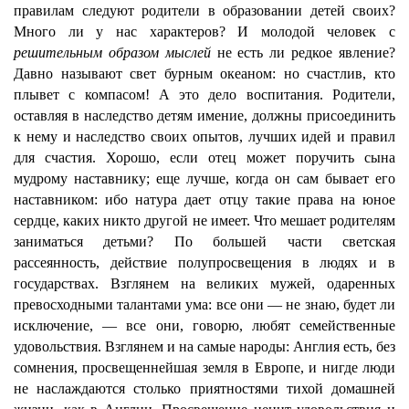
правилам следуют родители в образовании детей своих?
Много ли у нас характеров? И молодой человек с
решительным образом мыслей
не есть ли редкое явление?
Давно называют свет бурным океаном: но счастлив, кто
плывет с компасом! А это дело воспитания. Родители,
оставляя в наследство детям имение, должны присоединить
к нему и наследство своих опытов, лучших идей и правил
для счастия. Хорошо, если отец может поручить сына
мудрому наставнику; еще лучше, когда он сам бывает его
наставником: ибо натура дает отцу такие права на юное
сердце, каких никто другой не имеет. Что мешает родителям
заниматься детьми? По большей части светская
рассеянность, действие полупросвещения в людях и в
государствах. Взглянем на великих мужей, одаренных
превосходными талантами ума: все они — не знаю, будет ли
исключение, — все они, говорю, любят семейственные
удовольствия. Взглянем и на самые народы: Англия есть, без
сомнения, просвещеннейшая земля в Европе, и нигде люди
не наслаждаются столько приятностями тихой домашней