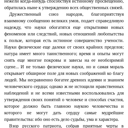
нежели когда-нибудь способствуя истинному просвещению,
обратилась ныне к утверждению всех общественных связей.
Дружественный союз народов, благоприятствуя
взаимному сообщению великих умов, подает справедливую
надежду, что науки обогатятся еще открытиями новых
феноменов или следствий, новых отношений любопытства
к пользе, которая есть истинное совершенство учености.
Науки физические еще далеки от своих крайних пределов;
натура имеет много таинственного; время и опыты могут
снять еще многие покровы и завесы на ее необозримой
сцене... И не только физические науки, но и самая мораль
открывает обширное поле для новых соображений ко благу
людей. Мы несравненно богатее древних идеями и знанием
человеческого сердца; однако ж не истощили нравственных
наблюдений и не всеми известными воспользовались для
утверждения своих понятий о человеке и способах счастия,
которое должно быть главною наукою человечества и
которого не могут дать сердцу самые мудрейшие
правительства: ибо оно есть дело судьбы, ума и характера.
Взор русского патриота, собрав приятные черты в