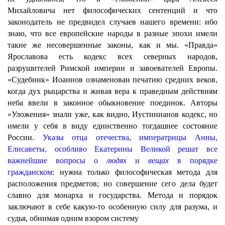
Михайловича нет философических сентенций и что
законодатель не предвидел случаев нашего времени: ибо
знаю, что все европейские народы в разные эпохи имели
такие же несовершенные законы, как и мы. «Правда»
Ярославова есть кодекс всех северных народов,
разрушителей Римской империи и завоевателей Европы.
«Судебник» Иоаннов ознаменован печатию средних веков,
когда дух рыцарства и живая вера к праведным действиям
неба ввели в законное обыкновение поединок. Авторы
«Уложения» знали уже, как видно, Иустинианов кодекс, но
имели у себя в виду единственно тогдашнее состояние
России.
Указы отца отечества, императрицы Анны,
Елисаветы, особливо Екатерины Великой решат все
важнейшие вопросы о
людях
и
вещах
в порядке
гражданском
: нужна только философическая метода для
расположения предметов; но совершение сего дела будет
славно для монарха и государства. Метода и порядок
заключают в себе какую-то особенную силу для разума, и
судья, обнимая одним взором систему