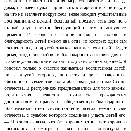
семейства не знает по крайней мере сей тягости; жив всегда
дома, не имеет нужды привыкать в старости к кабинету, и
на что ни взглянет вокруг себя, везде находит утешительные
воспоминания; всякий бездушный предмет есть для него
старый друг, приятно беседующий с ним о минувшем
времени. И сколь не равное право на любовь и
благодарность детей имеют два отца, из которых один сам
воспитал их, а другой только нанимал учителей! Будет
время, когда сия любовь и благодарность составят для нас
главное удовольствие в жизни: подумаем об нем заранее!.. Я
говорил только о счастии заниматься воспитанием детей;
но, с другой стороны, оно есть и долг гражданина,
обязанного в семействе своем образовать достойных Сынов
отечества. В республиках предписывались для того законы;
родительская нежность считалась гражданским
достоинством и правом на общественную благодарность:
ибо нежный отец семейства есть всегда нежный сын
отечества, с судьбою которого соединена участь детей его.
— Наконец скажем, что без хороших отцов нет хорошего
воспитания, несмотря на все школы, институты и