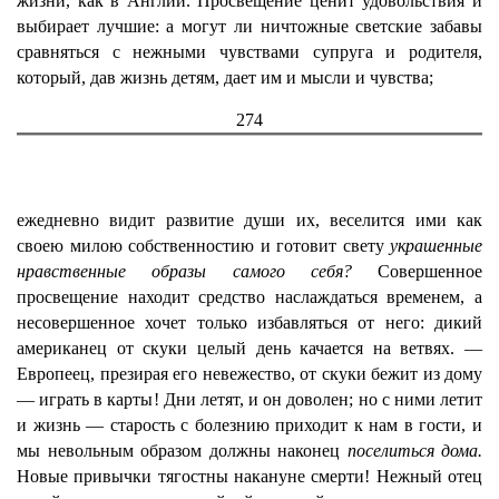
жизни, как в Англии. Просвещение ценит удовольствия и
выбирает лучшие: а могут ли ничтожные светские забавы
сравняться с нежными чувствами супруга и родителя,
который, дав жизнь детям, дает им и мысли и чувства;
274
ежедневно видит развитие души их, веселится ими как
своею милою собственностию и готовит свету
украшенные
нравственные образы самого себя?
Совершенное
просвещение находит средство наслаждаться временем, а
несовершенное хочет только избавляться от него: дикий
американец от скуки целый день качается на ветвях. —
Европеец, презирая его невежество, от скуки бежит из дому
— играть в карты! Дни летят, и он доволен; но с ними летит
и жизнь — старость с болезнию приходит к нам в гости, и
мы невольным образом должны наконец
поселиться дома.
Новые привычки тягостны накануне смерти! Нежный отец