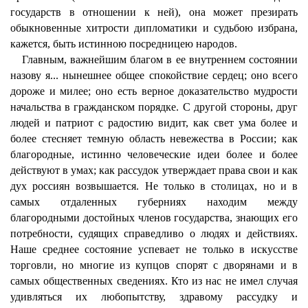
государств в отношении к ней), она может презирать
обыкновенные хитрости дипломатики и судьбою избрана,
кажется, быть истинною посредницею народов.
Главным, важнейшим благом в ее внутреннем состоянии
назову я... нынешнее общее спокойствие сердец; оно всего
дороже и милее; оно есть верное доказательство мудрости
начальства в гражданском порядке. С другой стороны, друг
людей и патриот с радостию видит, как свет ума более и
более стесняет темную область невежества в России; как
благородные, истинно человеческие идеи более и более
действуют в умах; как рассудок утверждает права свои и как
дух россиян возвышается. Не только в столицах, но и в
самых отдаленных губерниях находим между
благородными достойных членов государства, знающих его
потребности, судящих справедливо о людях и действиях.
Наше среднее состояние успевает не только в искусстве
торговли, но многие из купцов спорят с дворянами и в
самых общественных сведениях. Кто из нас не имел случая
удивляться их любопытству, здравому рассудку и