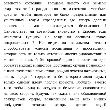
равенство состояний: государи вместо сей химеры
стараются, чтобы гражданин во всяком состоянии мог быть
доволен; чтобы никоторое не было презрительным или
угнетенным. Будем справедливы: где теперь добрый
человек не может наслаждаться безопасностию?
Свирепствует ли где-нибудь тиранство в Европе, если
исключим Турцию? Не везде ли обещают наукам
покровительство? Не везде ли начальства желают
способствовать успехам воспитания и просвещения,
которое есть не только источник многих удовольствий в
жизни, но и самой благородной нравственности; которое
образует мудрых министров, достойных орудий правосудия,
сынов отечества в семействах, рождая чувства патриотизма,
чести, народной гордости; и без которого люди служат
только одному идолу подлой корысти. Государи, вместо
того чтобы осуждать рассудок на безмолвие, склоняют его
на свою сторону. Будучи, так сказать, вне обыкновенной
гражданской сферы, вознесенные выше всех низких
побуждений эгоизма, которые делают людей