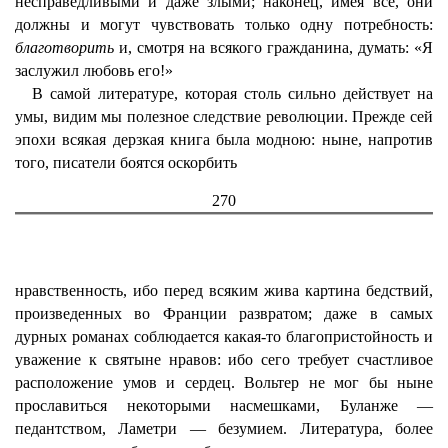
несправедливыми и даже злыми; наконец, имея все, они
должны и могут чувствовать только одну потребность:
благотворить
и, смотря на всякого гражданина, думать: «Я
заслужил любовь его!»
В самой литературе, которая столь сильно действует на
умы, видим мы полезное следствие революции. Прежде сей
эпохи всякая дерзкая книга была модною: ныне, напротив
того, писатели боятся оскорбить
270
нравственность, ибо перед всяким жива картина бедствий,
произведенных во Франции развратом; даже в самых
дурных романах соблюдается какая-то благопристойность и
уважение к святыне нравов: ибо сего требует счастливое
расположение умов и сердец. Вольтер не мог бы ныне
прославиться некоторыми насмешками, Буланже —
педантством, Ламетри — безумием. Литература, более