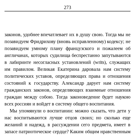
273
законов, удобнее впечатлевает их в душу свою. Тогда мы не
позавидуем Фридрихову (вновь исправленному) кодексу; не
позавидуем умному плану французского и пожалеем об
англичанах, которых судилища беспрестанно запутываются
в лабиринте несогласных установлений (writs), служащих
им правилом. Великая Екатерина даровала нам систему
политических уставов, определяющих права и отношения
состояний к государству. Александр дарует нам систему
гражданских законов, определяющих взаимные отношения
граждан между собою. Тогда законоведение будет наукою
всех россиян и войдет в систему общего воспитания.
Мы упомянули о воспитании: можно сказать, что дети у
нас воспитываются лучше отцов своих; но сколько еще
желаний и надежд, в рассуждении сего предмета, имеет в
запасе патриотическое сердце? Каким общим нравственным