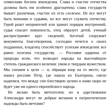
символами богини земледелия. Слава и счастие отечества
должны быть им особенно драгоценны; слава государств
бывает различная, счастие их есть
сложное.
Не все могут
быть воинами и судьями, но все могут служить отечеству.
Герой разит неприятелей или хранит порядок внутренний,
судья спасает невинность, отец образует детей, ученый
распространяет круг сведений, богатый сооружает
монументы благотворения, господин печется о своих
подданных, владелец способствует успехам земледелия: все
равно полезны государству. — Россияне одарены от
природы всем, что возводит народы на высочайшую
степень гражданского величия: умом и твердым мужеством.
Мы спешим к цели — и, обращая взор на то место, где
нашел россиян Петр, где нашла их Екатерина, смело
надеемся, что между сею блестящею целию и нами скоро не
будет уже ни одного европейского народа.
Не желаю быть мечтателем; но в царствование
Александра могут ли добрые желания и патриотические
надежды быть мечтами?