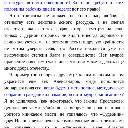
и натуры: вот его обязанности! За то он требует от них
половины рабочих дней в неделе:
вот его право!
Но патриотизм не должен ослеплять нас; любовь к
отечеству есть действие ясного рассудка, а не слепая
страсть; и, жалея о тех людях, которые смотрят на вещи
только с дурной стороны, не видят никогда хорошего и
вечно жалуются, мы не хотим впасть и в другую крайность;
не хотим уверять себя, что Россия находится уже на
высочайшей степени блага и совершенства. Нет, мудрое
правление наше тем счастливее, что оно может сделать еще
много добра отечеству.
Например (не говоря о другом) : каким великим делом
украсится еще век Александров, когда исполнится
монаршая воля его;
когда будем иметь полное, методическое
собрание гражданских законов, ясно и мудро написанных?
Я не удивляюсь (как некоторые), что законы Ярославовы
ценили деньгами убийство и вооружали родственников
убитого кинжалом мести; не удивляюсь, что «Судебник»
царя Иоанна велит решить сомнительные дела поединком;
не удивляюсь, что в «Уложении» царя Алексея