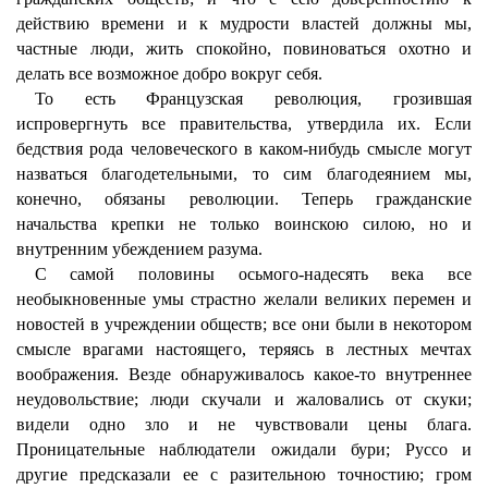
действию времени и к мудрости властей должны мы,
частные люди, жить спокойно, повиноваться охотно и
делать все возможное добро вокруг себя.
То есть Французская революция, грозившая
испровергнуть все правительства, утвердила их. Если
бедствия рода человеческого в каком-нибудь смысле могут
назваться благодетельными, то сим благодеянием мы,
конечно, обязаны революции. Теперь гражданские
начальства крепки не только воинскою силою, но и
внутренним убеждением разума.
С самой половины осьмого-надесять века все
необыкновенные умы страстно желали великих перемен и
новостей в учреждении обществ; все они были в некотором
смысле врагами настоящего, теряясь в лестных мечтах
воображения. Везде обнаруживалось какое-то внутреннее
неудовольствие; люди скучали и жаловались от скуки;
видели одно зло и не чувствовали цены блага.
Проницательные наблюдатели ожидали бури; Руссо и
другие предсказали ее с разительною точностию; гром