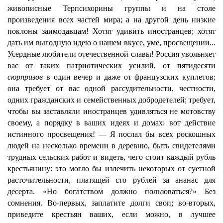
живописные Терпсихорины группы и на столе
произведения всех частей мира; а на другой день низкие
поклоны заимодавцам! Хотят удивить иностранцев; хотят
дать им выгодную идею о нашем вкусе, уме, просвещении...
Усердные любители отечественной славы! Россия увольняет
вас от таких патриотических усилий, от пятидесяти
сюрпризов
в один вечер и даже от французских куплетов;
она требует от вас одной рассудительности, честности,
одних гражданских и семейственных добродетелей; требует,
чтобы вы заставляли иностранцев удивляться не мотовству
своему, а порядку в ваших идеях и домах: вот действие
истинного просвещения! — Я послал бы всех роскошных
людей на несколько времени в деревню, быть свидетелями
трудных сельских работ и видеть, чего стоит каждый рубль
крестьянину: это могло бы излечить некоторых от суетной
расточительности, платящей сто рублей за ананас для
десерта. «Но богатством должно пользоваться?» Без
сомнения. Во-первых, заплатите долги свои; во-вторых,
приведите крестьян ваших, если можно, в лучшее