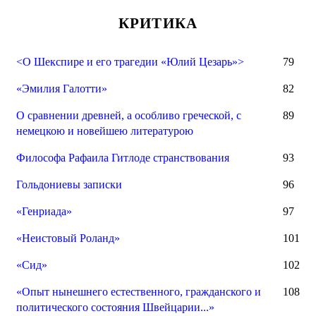
КРИТИКА
<О Шекспире и его трагедии «Юлий Цезарь»>
79
«Эмилия Галотти»
82
О сравнении древней, а особливо греческой, с
89
немецкою и новейшею литературою
Философа Рафаила Гитлоде странствования
93
Гольдониевы записки
96
«Генриада»
97
«Неистовый Роланд»
101
«Сид»
102
«Опыт нынешнего естественного, гражданского и
108
политического состояния Швейцарии...»