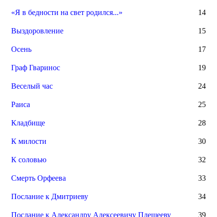
«Я в бедности на свет родился...»
14
Выздоровление
15
Осень
17
Граф Гваринос
19
Веселый час
24
Раиса
25
Кладбище
28
К милости
30
К соловью
32
Смерть Орфеева
33
Послание к Дмитриеву
34
Послание к Александру Алексеевичу Плещееву
39