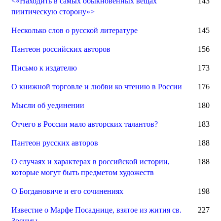
<«Находить в самых обыкновенных вещах
143
пиитическую сторону»>
Несколько слов о русской литературе
145
Пантеон российских авторов
156
Письмо к издателю
173
О книжной торговле и любви ко чтению в России
176
Мысли об уединении
180
Отчего в России мало авторских талантов?
183
Пантеон русских авторов
188
О случаях и характерах в российской истории,
188
которые могут быть предметом художеств
О Богдановиче и его сочинениях
198
Известие о Марфе Посаднице, взятое из жития св.
227
Зосимы