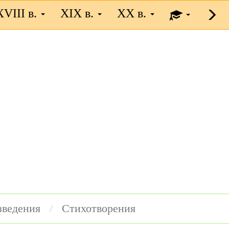
XVIII в.
XIX в.
XX в.
зведения
Стихотворения