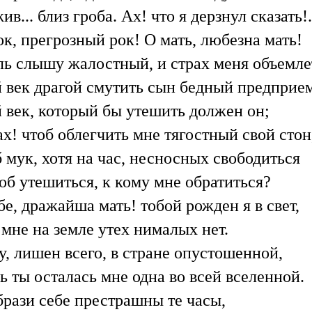
ив... близ гроба. Ах! что я дерзнул сказать!.
ок, прегрозный рок! О мать, любезна мать!
ь слышу жалостный, и страх меня объемле
 век драгой смутить сын бедный предприе
 век, который бы утешить должен он;
ах! чтоб облегчить мне тягостный свой стон
 мук, хотя на час, несносных свободиться
об утешиться, к кому мне обратиться?
бе, дражайша мать! тобой рожден я в свет,
мне на земле утех нималых нет.
, лишен всего, в стране опустошенной,
 ты осталась мне одна во всей вселенной.
рази себе престрашны те часы,