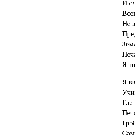
И с
Всег
Не з
Пре
Земл
Печ
Я т
Я вв
Учи
Где
Печ
Гро
Сам