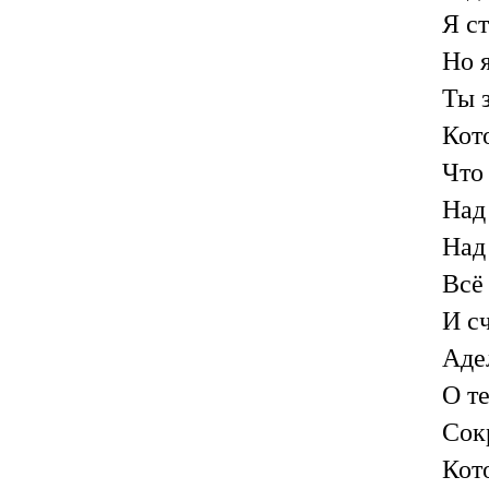
Я с
Но 
Ты з
Кото
Что
Над
Над
Всё
И с
Аде
О т
Сок
Кот