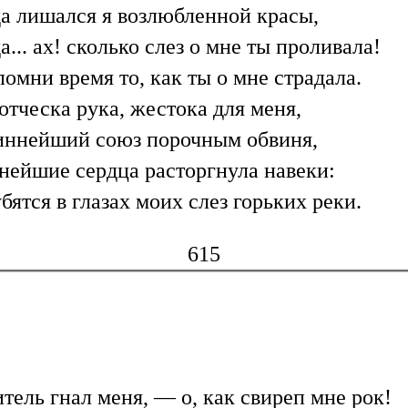
а лишался я возлюбленной красы,
а... ах! сколько слез о мне ты проливала!
омни время то, как ты о мне страдала.
отческа рука, жестока для меня,
иннейший союз порочным обвиня,
ейшие сердца расторгнула навеки:
бятся в глазах моих слез горьких реки.
615
тель гнал меня, — о, как свиреп мне рок!