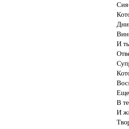
Сия
Кот
Дни
Вин
И ты
Отв
Суп
Кот
Вос
Еще
В т
И ж
Твор