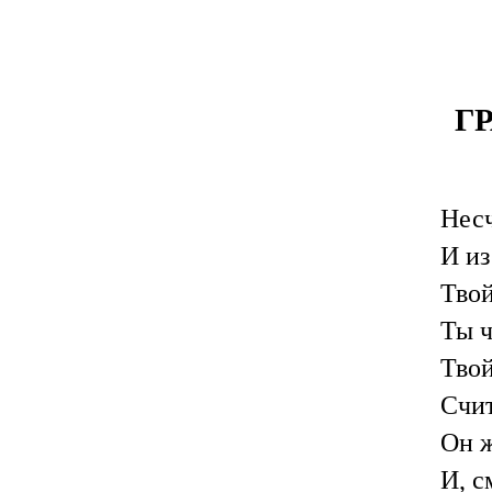
Г
Несч
И из
Твой
Ты ч
Твой
Счит
Он ж
И, с