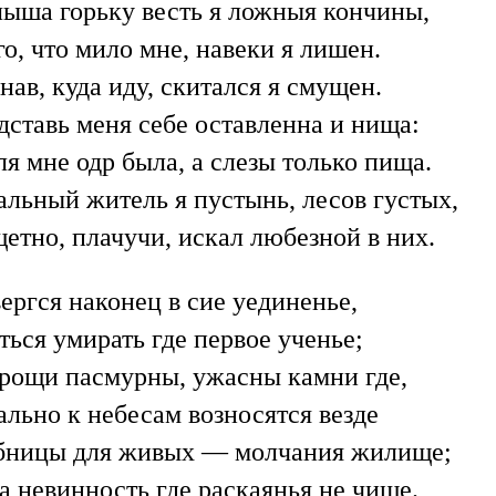
лыша горьку весть я ложныя кончины,
о, что мило мне, навеки я лишен.
нав, куда иду, скитался я смущен.
дставь меня себе оставленна и нища:
я мне одр была, а слезы только пища.
альный житель я пустынь, лесов густых,
щетно, плачучи, искал любезной в них
.
ергся наконец в сие уединенье,
ться умирать где первое ученье;
 рощи пасмурны, ужасны камни где,
ально к небесам возносятся везде
бницы для живых — молчания жилище;
а невинность где раскаянья не чище.