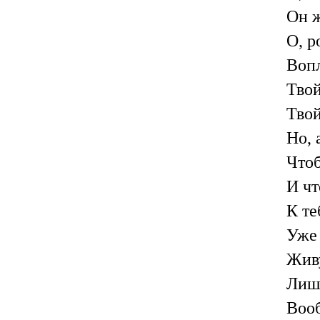
Он ж
О, р
Вопл
Твой
Твой
Но, 
Чтоб
И чт
К те
Уже 
Живу
Лишь
Вооб