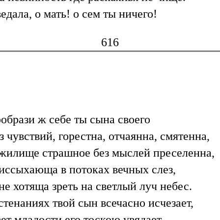
едала, о мать! о сем ты ничего!
616
образи ж себе ты сына своего
з чувствий, горестна, отчаянна, смятенна,
жилище страшное без мыслей преселенна,
иссыхающа в потоках вечных слез,
не хотяща зреть на светлый луч небес.
стенаниях твой сын всечасно исчезает,
ет младости его тоскою увядает.