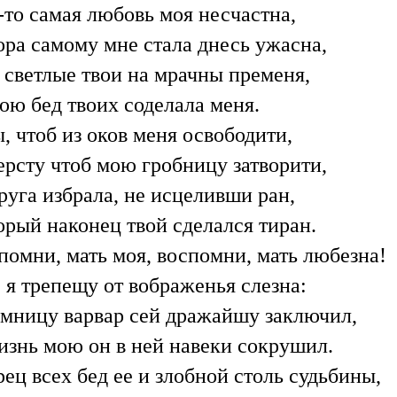
-то самая любовь моя несчастна,
ора самому мне стала днесь ужасна,
 светлые твои на мрачны пременя,
ою бед твоих соделала меня.
, чтоб из оков меня освободити,
ерсту чтоб мою гробницу затворити,
руга избрала, не исцеливши ран,
орый наконец твой сделался тиран.
помни, мать моя, воспомни, мать любезна!
 я трепещу от вображенья слезна:
емницу варвар сей дражайшу заключил,
изнь мою он в ней навеки сокрушил.
ец всех бед ее и злобной столь судьбины,