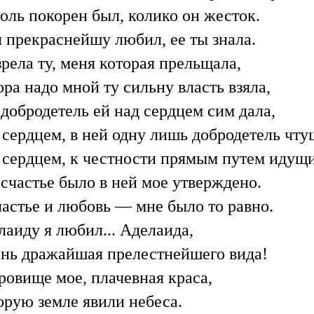
толь покорен был, колико он жесток.
я прекраснейшу любил, ее ты знала.
рела ту, меня которая прельщала,
ра надо мной ту сильну власть взяла,
 добродетель ей над сердцем сим дала,
 сердцем, в ней одну лишь добродетель чту
 сердцем, к честности прямым путем идущ
 счастье было в ней мое утверждено.
частье и любовь — мне было то равно.
лаиду я любил... Аделаида,
ень дражайшая прелестнейшего вида!
ровище мое, плачевная краса,
орую земле явили небеса.