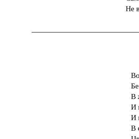
Не в
Во
Бе
В 
И 
И 
В 
Цв