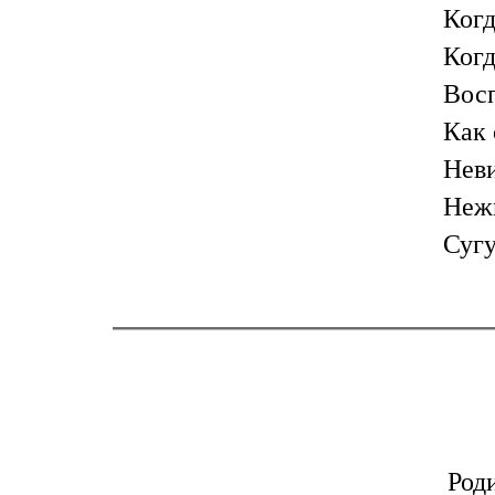
Когд
Когд
Восп
Как 
Нев
Нежн
Сугу
Роди