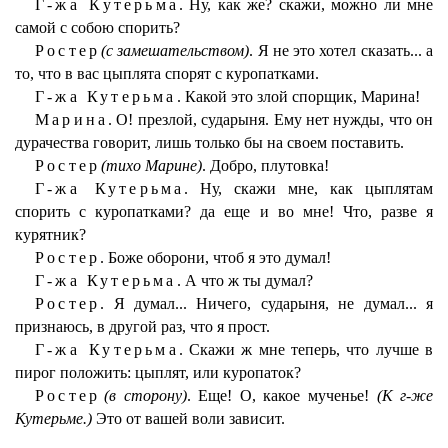
Г-жа Кутерьма.
Ну, как же? скажи, можно ли мне
самой с собою спорить?
Ростер
(с замешательством)
. Я не это хотел сказать... а
то, что в вас цыплята спорят с куропатками.
Г-жа Кутерьма.
Какой это злой спорщик, Марина!
Марина.
О! презлой, сударыня. Ему нет нужды, что он
дурачества говорит, лишь только бы на своем поставить.
Ростер
(тихо Марине)
. Добро, плутовка!
Г-жа Кутерьма.
Ну, скажи мне, как цыплятам
спорить с куропатками? да еще и во мне! Что, разве я
курятник?
Ростер.
Боже оборони, чтоб я это думал!
Г-жа Кутерьма.
А что ж ты думал?
Ростер.
Я думал... Ничего, сударыня, не думал... я
признаюсь, в другой раз, что я прост.
Г-жа Кутерьма.
Скажи ж мне теперь, что лучше в
пирог положить: цыплят, или куропаток?
Ростер
(в сторону)
. Еще! О, какое мученье!
(К г-же
Кутерьме.)
Это от вашей воли зависит.