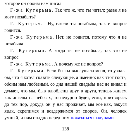
которое он обоим нам писал.
Г-жа Кутерьма.
Так что ж, что ты читал; разве я не
могу позабыть?
Г. Кутерьма.
Ну, ежели ты позабыла, так и вопрос
годится.
Г-жа Кутерьма.
Нет, не годится, потому что я не
позабыла.
Г. Кутерьма.
А когда ты не позабыла, так это не
вопрос.
Г-жа Кутерьма.
А почему же не вопрос?
Г. Кутерьма.
Если бы ты выслушала меня, то узнала
бы, что я хотел сказать следующее, а именно: как этот гость,
обоим нам любезный, со дня нашей свадьбы нас не видал и
думает, что мы, быв влюблены друг в друга, теперь живем
как ангелы на небесах, то недурно будет, если, притворясь
до тех пор, докуда он у нас проживет, мы кое-как, закуся
язык, скрепимся и воздержимся от споров. Он, человек
умный, и нам стыдно перед ним
показаться шалунами
.
138