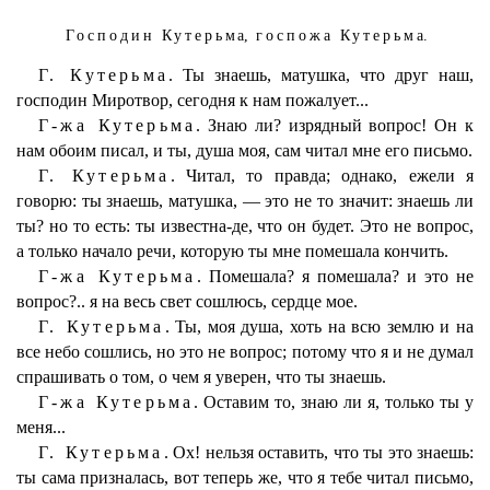
Господин Кутерьма
,
госпожа Кутерьма
.
Г. Кутерьма.
Ты знаешь, матушка, что друг наш,
господин Миротвор, сегодня к нам пожалует...
Г-жа Кутерьма.
Знаю ли? изрядный вопрос! Он к
нам обоим писал, и ты, душа моя, сам читал мне его письмо.
Г. Кутерьма.
Читал, то правда; однако, ежели я
говорю: ты знаешь, матушка, — это не то значит: знаешь ли
ты? но то есть: ты известна-де, что он будет. Это не вопрос,
а только начало речи, которую ты мне помешала кончить.
Г-жа Кутерьма.
Помешала? я помешала? и это не
вопрос?.. я на весь свет сошлюсь, сердце мое.
Г. Кутерьма.
Ты, моя душа, хоть на всю землю и на
все небо сошлись, но это не вопрос; потому что я и не думал
спрашивать о том, о чем я уверен, что ты знаешь.
Г-жа Кутерьма.
Оставим то, знаю ли я, только ты у
меня...
Г. Кутерьма.
Ох! нельзя оставить, что ты это знаешь:
ты сама призналась, вот теперь же, что я тебе читал письмо,