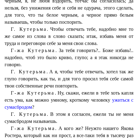
черным, я, не любя вздорить, тотчас бы согласилась; да
нельзя, без унижения себе и себя не одурача, этого сделать,
для того, что ты белое черным, а черное прямо белым
называешь, чтобы только поспорить.
Г. Кутерьма.
Чтобы отвечать тебе, надобно мне то
же самое из слова в слово сказать; итак, избавь меня от
труда и переговори себе за меня свои слова.
Г-жа Кутерьма.
За тебя говорить?.. Боже избавь!..
надобно, чтоб это было криво, глупо; а я этак никогда не
говорю.
Г. Кутерьма.
А я, чтобы тебе отвечать, хотел так же
глупо говорить, как ты, и для того просил тебя себе самой
твои собственные речи повторить.
Г-жа Кутерьма.
Ну, скажи, ежели в тебе хоть капля
есть ума, как можно умному, кроткому человеку
ужиться с
сумасбродом
?
Г. Кутерьма.
В этом я согласен, ежели ты не меня
сумасбродом называешь.
Г-жа Кутерьма.
А кого же? Неужто нашего Якова
Ростера, который как ни прост, а все-таки тебя в тысячу раз