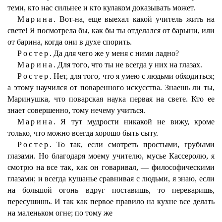
теми, кто нас сильнее и кто кулаком доказывать может.
Марина.
Вот-на, еще выехал какой учитель жить на
свете! Я посмотрела бы, как бы ты отделался от барыни, или
от барина, когда они в духе спорить.
Ростер.
Да для чего же у меня с ними ладно?
Марина.
Для того, что ты не всегда у них на глазах.
Ростер.
Нет, для того, что я умею с людьми обходиться;
а этому научился от поваренного искусства. Знаешь ли ты,
Маринушка, что поварская наука первая на свете. Кто ее
знает совершенно, тому нечему учиться.
Марина.
Я тут мудрости никакой не вижу, кроме
только, что можно всегда хорошо быть сыту.
Ростер.
То так, если смотреть простыми, грубыми
глазами. Но благодаря моему учителю, мусье Кассеролю, я
смотрю на все так, как он говаривал, — философическими
глазами; и всегда кушанье сравнивая с людьми, я знаю, если
на большой огонь вдруг поставишь, то переваришь,
пересушишь. И так как первое правило на кухне все делать
на маленьком огне; по тому же