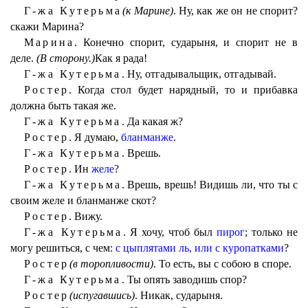
Г-жа Кутерьма
(к Марине)
. Ну, как же он не спорит?
скажи Марина?
Марина.
Конечно спорит, сударыня, и спорит не в
деле.
(В сторону.)
Как я рада!
Г-жа Кутерьма.
Ну, отгадывальщик, отгадывай.
Ростер.
Когда стол будет нарядный, то и прибавка
должна быть такая же.
Г-жа Кутерьма.
Да какая ж?
Ростер.
Я думаю,
бланманже
.
Г-жа Кутерьма.
Врешь.
Ростер.
Ин
желе
?
Г-жа Кутерьма.
Врешь, врешь! Видишь ли, что ты с
своим желе и бланманже скот?
Ростер.
Вижу.
Г-жа Кутерьма.
Я хочу, чтоб был
пирог
; только не
могу решиться, с чем:
с цыплятами ль, или с куропатками
?
Ростер
(в торопливости)
. То есть, вы с собою в споре.
Г-жа Кутерьма.
Ты опять заводишь спор?
Ростер
(испугавшись)
. Никак, сударыня.