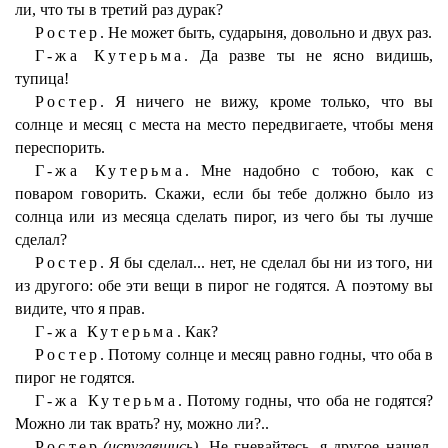
ли, что ты в третий раз дурак?
Ростер.
Не может быть, сударыня, довольно и двух раз.
Г-жа Кутерьма.
Да разве ты не ясно видишь,
тупица!
Ростер.
Я ничего не вижу, кроме только, что вы
солнце и месяц с места на место передвигаете, чтобы меня
переспорить.
Г-жа Кутерьма.
Мне надобно с тобою, как с
поваром говорить. Скажи, если бы тебе должно было из
солнца или из месяца сделать пирог, из чего бы ты лучше
сделал?
Ростер.
Я бы сделал... нет, не сделал бы ни из того, ни
из другого: обе эти вещи в пирог не годятся. А поэтому вы
видите, что я прав.
Г-жа Кутерьма.
Как?
Ростер.
Потому солнце и месяц равно годны, что оба в
пирог не годятся.
Г-жа Кутерьма.
Потому годны, что оба не годятся?
Можно ли так врать? ну, можно ли?..
Ростер
(испугавшись)
. Не гневайтесь, я другое нашел.