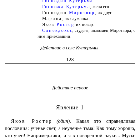
Господин Кутерьма
.
Госпожа Кутерьма
,
жена его.
Господин
Миротвор
,
их друг.
Марина,
их служанка.
Яков
Ростер
, их повар.
Синекдохос
, студент, знакомец Миротвора, с
ним приехавший.
Действие в селе Кутерьмы.
128
Действие первое
Явление 1
Яков Ростер
(один)
. Какая это справедливая
пословица: ученье свет, а неученье тьма! Как тому хорошо,
кто учен! Например-таки, и я в поваренной науке... Мусье