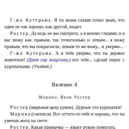
Г-жа Кутерьма.
Я по моим глазам точно знаю, что
один не так хорошо, как другой, видит.
Ростер.
Да ведь не вы смотрите, а я моими глазами; и я
вас вижу как правым, так точнехонько и левым... я вижу
правым, что вы покраснели, левым то же вижу... и уверяю...
Г-жа Кутерьма.
А я тебя уверяю, что ты дерзкое
животное!
(
Дает ему пощечину
.)
вот тебе... сделай пирог с
куропатками.
(Уходит.)
Явление 4
Марина,
Яков Ростер
.
Ростер
(закрывая щеку рукою)
. Дурные это куропатки!
Марина
(смеется)
. Вот оттого-то тебе и хорошо, что ты
умеешь жить на свете.
Ростер.
Какая привычка — языку рукою помогать.