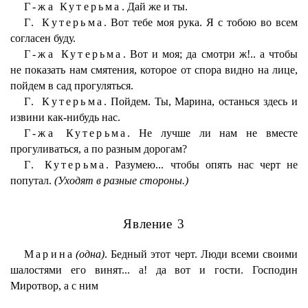
Г-жа Кутерьма.
Дай же и ты.
Г. Кутерьма.
Вот тебе моя рука. Я с тобою во всем
согласен буду.
Г-жа Кутерьма.
Вот и моя; да смотри ж!.. а чтобы
не показать нам смятения, которое от спора видно на лице,
пойдем в сад прогуляться.
Г. Кутерьма.
Пойдем. Ты, Марина, останься здесь и
извини как-нибудь нас.
Г-жа Кутерьма.
Не лучше ли нам не вместе
прогуливаться, а по разным дорогам?
Г. Кутерьма.
Разумею... чтобы опять нас черт не
попутал.
(Уходят в разные стороны.)
Явление 3
Марина
(одна)
. Бедный этот черт. Люди всеми своими
шалостями его винят... а! да вот и гости. Господин
Миротвор, а с ним