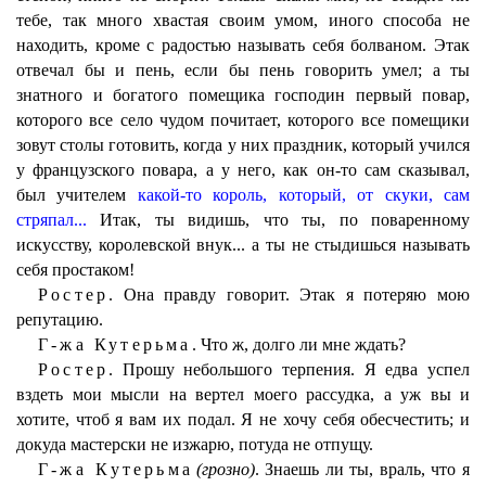
тебе, так много хвастая своим умом, иного способа не
находить, кроме с радостью называть себя болваном. Этак
отвечал бы и пень, если бы пень говорить умел; а ты
знатного и богатого помещика господин первый повар,
которого все село чудом почитает, которого все помещики
зовут столы готовить, когда у них праздник, который учился
у французского повара, а у него, как он-то сам сказывал,
был учителем
какой-то король, который, от скуки, сам
стряпал...
Итак, ты видишь, что ты, по поваренному
искусству, королевской внук... а ты не стыдишься называть
себя простаком!
Ростер.
Она правду говорит. Этак я потеряю мою
репутацию.
Г-жа Кутерьма.
Что ж, долго ли мне ждать?
Ростер.
Прошу небольшого терпения. Я едва успел
вздеть мои мысли на вертел моего рассудка, а уж вы и
хотите, чтоб я вам их подал. Я не хочу себя обесчестить; и
докуда мастерски не изжарю, потуда не отпущу.
Г-жа Кутерьма
(грозно)
. Знаешь ли ты, враль, что я