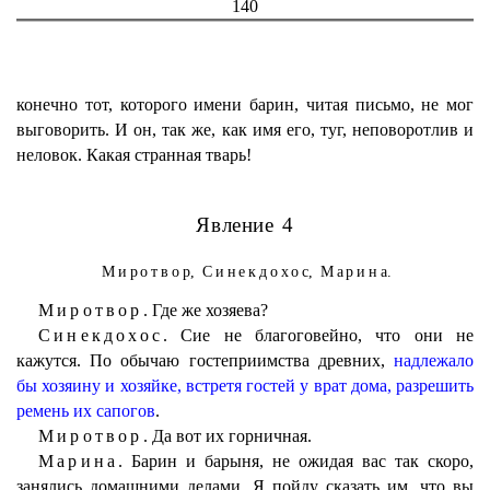
140
конечно тот, которого имени барин, читая письмо, не мог
выговорить. И он, так же, как имя его, туг, неповоротлив и
неловок. Какая странная тварь!
Явление 4
Миротвор
,
Синекдохос
,
Марина
.
Миротвор.
Где же хозяева?
Синекдохос.
Сие не благоговейно, что они не
кажутся. По обычаю гостеприимства древних,
надлежало
бы хозяину и хозяйке, встретя гостей у врат дома, разрешить
ремень их сапогов
.
Миротвор.
Да вот их горничная.
Марина.
Барин и барыня, не ожидая вас так скоро,
занялись домашними делами. Я пойду сказать им, что вы