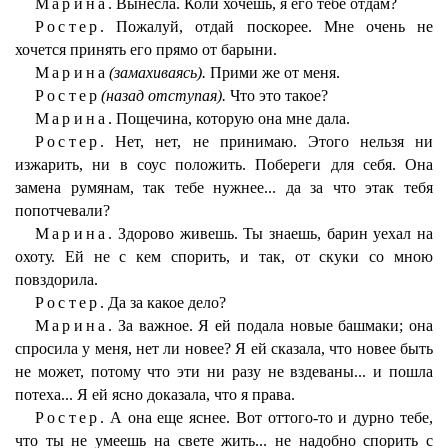
Марина.
Вынесла. Коли хочешь, я его тебе отдам?
Ростер.
Пожалуй, отдай поскорее. Мне очень не
хочется принять его прямо от барыни.
Марина
(замахиваясь).
Прими же от меня.
Ростер
(назад отступая).
Что это такое?
Марина.
Пощечина, которую она мне дала.
Ростер.
Нет, нет, не принимаю. Этого нельзя ни
изжарить, ни в соус положить. Побереги для себя. Она
замена румянам, так тебе нужнее... да за что этак тебя
попотчевали?
Марина.
Здорово живешь. Ты знаешь, барин уехал на
охоту. Ей не с кем спорить, и так, от скуки со мною
повздорила.
Ростер.
Да за какое дело?
Марина.
За важное. Я ей подала новые башмаки; она
спросила у меня, нет ли новее? Я ей сказала, что новее быть
не может, потому что эти ни разу не вздеваны... и пошла
потеха... Я ей ясно доказала, что я права.
Ростер.
А она еще яснее. Вот оттого-то и дурно тебе,
что ты не умеешь на свете жить... не надобно спорить с