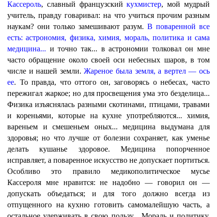
Кассероль
, славный французский
кухмистер
, мой мудрый
учитель, правду говаривал: на что учиться прочим разным
наукам? они только замешивают разум.
В поваренной все
есть: астрономия, физика, химия, мораль, политика и сама
медицина...
и точно так... в астрономии толковал он мне
часто обращение около своей оси небесных шаров, в том
числе и нашей земли.
Жареное была земля, а вертел — ось
ее
. То правда, что оттого он, заговорясь о небесах, часто
пережигал жаркое; но для просвещения ума это безделица...
Физика изъяснялась разными скотинами, птицами, травами
и кореньями, которые на кухне употребляются... химия,
вареньем и смешеньем оных... медицина выдумана для
здоровья; но что лучше от болезни сохраняет, как уменье
делать кушанье здоровое. Медицина попорченное
исправляет, а поваренное искусство не допускает портиться.
Особливо это правило медикополитическое мусье
Кассероля мне нравится: не надобно — говорил он —
допускать объедаться; и для того должно всегда из
отпущенного на кухню готовить самомалейшую часть, а
остальное удерживать в свою пользу... Мораль и политику,