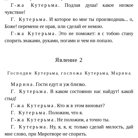
Г-жа Кутерьма.
Подлая душа! какое низкое
чувствие!
Г. Кутерьма.
И которое во мне ты производишь... о,
Боже! перемени ее нрав, или сделай ее немою.
Г-жа Кутерьма.
Это не поможет: я с тобою стану
спорить знаками, руками, ногами и чем ни попало.
Явление 2
Господин Кутерьма
,
госпожа Кутерьма
,
Марина
.
Марина.
Гости едут и уж близко.
Г. Кутерьма.
В каком состоянии нас найдут! какой
стыд!
Г-жа Кутерьма.
Кто ж в этом виноват?
Г. Кутерьма.
Положим, что я.
Г-жа Кутерьма.
Не положим, а точно ты.
Г. Кутерьма.
Ну, я, я, я; только сделай милость, дай
мне слово, при Миротворе не спорить.