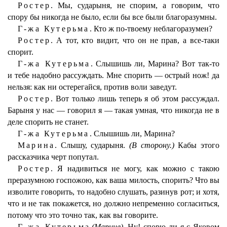
Ростер.
Мы, сударыня, не спорим, а говорим, что
спору бы никогда не было, если бы все были благоразумны.
Г-жа Кутерьма.
Кто ж по-твоему неблагоразумен?
Ростер.
А тот, кто видит, что он не прав, а все-таки
спорит.
Г-жа Кутерьма.
Слышишь ли, Марина? Вот так-то
и тебе надобно рассуждать. Мне спорить — острый нож! да
нельзя: как ни остерегайся, против воли заведут.
Ростер.
Вот только лишь теперь я об этом рассуждал.
Барыня у нас — говорил я — такая умная, что никогда не в
деле спорить не станет.
Г-жа Кутерьма.
Слышишь ли, Марина?
Марина.
Слышу, сударыня.
(В сторону.)
Кабы этого
рассказчика черт попутал.
Ростер.
Я надивиться не могу, как можно с такою
преразумною госпожою, как ваша милость, спорить? Что вы
изволите говорить, то надобно слушать, разинув рот; и хотя,
что и не так покажется, но должно непременно согласиться,
потому что это точно так, как вы говорите.
Г-жа Кутерьма
(Марине)
. Ну! спорю ли я с Яковом