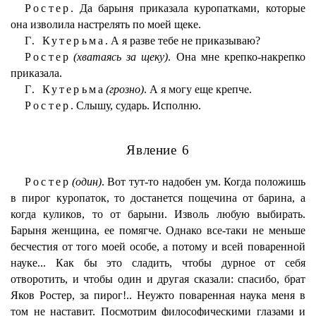
Ростер.
Да барыня приказала куропатками, которые
она изволила настрелять по моей щеке.
Г. Кутерьма.
А я разве тебе не приказываю?
Ростер
(хватаясь за щеку)
. Она мне крепко-накрепко
приказала.
Г. Кутерьма
(грозно)
. А я могу еще крепче.
Ростер.
Слышу, сударь. Исполню.
Явление 6
Ростер
(один)
. Вот тут-то надобен ум. Когда положишь
в пирог куропаток, то достанется пощечина от барина, а
когда куликов, то от барыни. Изволь любую выбирать.
Барыня женщина, ее помягче. Однако все-таки не меньше
бесчестия от того моей особе, а потому и всей поваренной
науке... Как бы это сладить, чтобы дурное от себя
отворотить, и чтобы один и другая сказали: спасибо, брат
Яков Ростер, за пирог!.. Неужто поваренная наука меня в
том не наставит. Посмотрим философическими глазами и