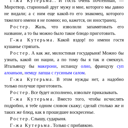
Г-жа Кутерьма..
И гость очень почтенный, —
Миротвор, старинный друг мужу и мне, которого мы давно
не видали; а с ним еще какой-то его знакомец, которого
тяжелого имени я не помню; но, кажется, он иностранец.
Ростер.
Жаль, что изволили запамятовать его
название, а то бы можно было такое блюдо приготовить.
Г-жа Кутерьма.
Какой вздор! по имени гостя
кушанье стряпать.
Ростер.
А как же, милостивая государыня! Можно бы
узнать, какой он нации, а по тому бы я так и смекнул.
Итальянцу бы
макерони
, испанцу
олио
, французу
суп
алоаньон
,
немцу лапша с гусиным салом
.
Г-жа Кутерьма.
В этом нужды нет, а надобно
только получше приготовить.
Ростер.
Все будет исполнено, извольте приказывать.
Г-жа Кутерьма.
Вместо того, чтобы исчислять
подробно, я тебе одним словом скажу; сделай столько же и
таких же блюд, как в прошедшее воскресенье.
Ростер.
Слышу, сударыня.
Г-жа Кутерьма.
Только с прибавкою.