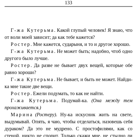
133
Г-жа Кутерьма.
Какой глупый человек! Я знаю, что
от воли моей зависит; да как тебе кажется?
Ростер.
Мне кажется, сударыня, и то и другое хорошо.
Г-жа Кутерьма.
Не может быть; надобно, чтоб одно
другого было лучше.
Ростер.
Да разве не бывает двух вещей, которые обе
равно хороши?
Г-жа Кутерьма.
Не бывает, и быть не может. Найди-
ка мне такие две вещи.
Ростер.
Ежели подумать, то как не найти.
Г-жа Кутерьма.
Подумай-ка.
(Она между тем
прохаживается.)
Марина
(Ростеру)
. Ну-ка искусник жить на свете,
выдумывай. Опять, я чаю, чтобы отделаться, назовешь себя
дураком? Да это не мудрено. С простофилями, как со
стеной, никто не спорит. Только скажи мне, не стыдно ли