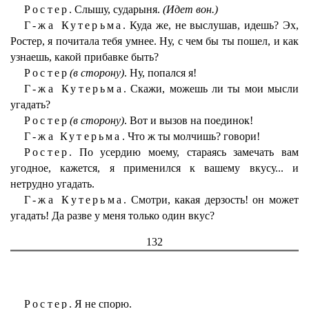
Ростер.
Слышу, сударыня.
(Идет вон.)
Г-жа Кутерьма.
Куда же, не выслушав, идешь? Эх,
Ростер, я почитала тебя умнее. Ну, с чем бы ты пошел, и как
узнаешь, какой прибавке быть?
Ростер
(в сторону)
. Ну, попался я!
Г-жа Кутерьма.
Скажи, можешь ли ты мои мысли
угадать?
Ростер
(в сторону)
. Вот и вызов на поединок!
Г-жа Кутерьма.
Что ж ты молчишь? говори!
Ростер.
По усердию моему, стараясь замечать вам
угодное, кажется, я применился к вашему вкусу... и
нетрудно угадать.
Г-жа Кутерьма.
Смотри, какая дерзость! он может
угадать! Да разве у меня только один вкус?
132
Ростер.
Я не спорю.