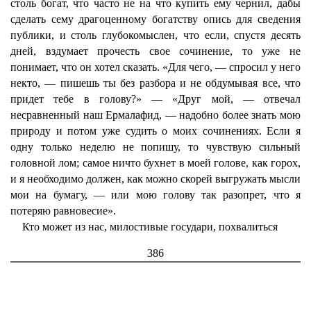
столь богат, что часто не на что купить ему чернил, дабы
сделать сему драгоценному богатству опись для сведения
публики, и столь глубокомыслен, что если, спустя десять
дней, вздумает прочесть свое сочинение, то уже не
понимает, что он хотел сказать. «Для чего, — спросил у него
некто, — пишешь ты без разбора и не обдумывая все, что
придет тебе в голову?» — «Друг мой, — отвечал
несравненный наш Ермалафид, — надобно более знать мою
природу и потом уже судить о моих сочинениях. Если я
одну только неделю не попишу, то чувствую сильный
головной лом; самое ничто бухнет в моей голове, как горох,
и я необходимо должен, как можно скорей выгружать мысли
мои на бумагу, — или мою голову так разопрет, что я
потеряю равновесие».
Кто может из нас, милостивые государи, похвалиться
386