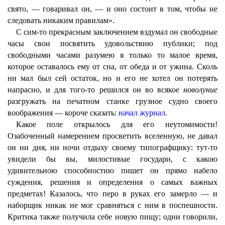
свято, — говаривал он, — и оно состоит в том, чтобы не
следовать никаким правилам».
С сим-то прекрасным заключением вздумал он свободные
часы свои посвятить удовольствию публики; под
свободными часами разумею я только то малое время,
которое оставалось ему от сна, от обеда и от ужина. Сколь
ни мал был сей остаток, но и его не хотел он потерять
напрасно, и для того-то решился он во всякое
новолуние
разгружать на печатном станке грузное судно своего
воображения — короче сказать:
начал журнал
.
Какое поле открылось для его неутомимости!
Озабоченный намерением просветить вселенную, не давал
он ни дня, ни ночи отдыху своему типографщику: тут-то
увидели бы вы, милостивые государи, с какою
удивительною способностию пишет он прямо набело
суждения, решения и определения о самых важных
предметах! Казалось, что перо в руках его замерло — и
наборщик никак не мог сравняться с ним в поспешности.
Критика также получила себе новую пищу; одни говорили,