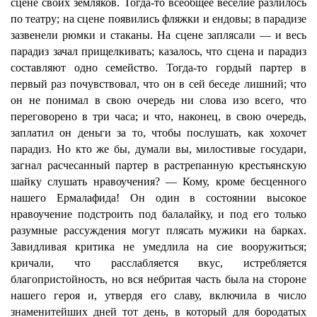
сцене своих земляков. Тогда-то всеобщее веселие разлилось
по театру; на сцене появились фляжки и ендовы; в парадизе
зазвенели рюмки и стаканы. На сцене заплясали — и весь
парадиз зачал прищелкивать; казалось, что сцена и парадиз
составляют одно семейство. Тогда-то гордый партер в
первый раз почувствовал, что он в сей беседе лишний; что
он не понимал в свою очередь ни слова изо всего, что
переговорено в три часа; и что, наконец, в свою очередь,
заплатил он деньги за то, чтобы послушать, как хохочет
парадиз. Но кто же бы, думали вы, милостивые государи,
загнал расчесанный партер в растрепанную крестьянскую
шайку слушать нравоучения? — Кому, кроме бесценного
нашего Ермалафида! Он один в состоянии высокое
нравоучение подстроить под балалайку, и под его только
разумные рассуждения могут плясать мужики на барках.
Завидливая критика не умедлила на сие вооружиться;
кричали, что расслабляется вкус, истребляется
благопристойность, но вся небритая часть была на стороне
нашего героя и, утвердя его славу, включила в число
знаменитейших дней тот день, в который для бородатых