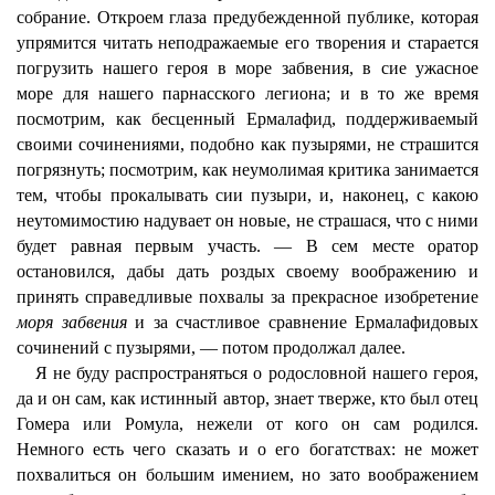
собрание. Откроем глаза предубежденной публике, которая
упрямится читать неподражаемые его творения и старается
погрузить нашего героя в море забвения, в сие ужасное
море для нашего парнасского легиона; и в то же время
посмотрим, как бесценный Ермалафид, поддерживаемый
своими сочинениями, подобно как пузырями, не страшится
погрязнуть; посмотрим, как неумолимая критика занимается
тем, чтобы прокалывать сии пузыри, и, наконец, с какою
неутомимостию надувает он новые, не страшася, что с ними
будет равная первым участь. — В сем месте оратор
остановился, дабы дать роздых своему воображению и
принять справедливые похвалы за прекрасное изобретение
моря забвения
и за счастливое сравнение Ермалафидовых
сочинений с пузырями, — потом продолжал далее.
Я не буду распространяться о родословной нашего героя,
да и он сам, как истинный автор, знает тверже, кто был отец
Гомера или Ромула, нежели от кого он сам родился.
Немного есть чего сказать и о его богатствах: не может
похвалиться он большим имением, но зато воображением