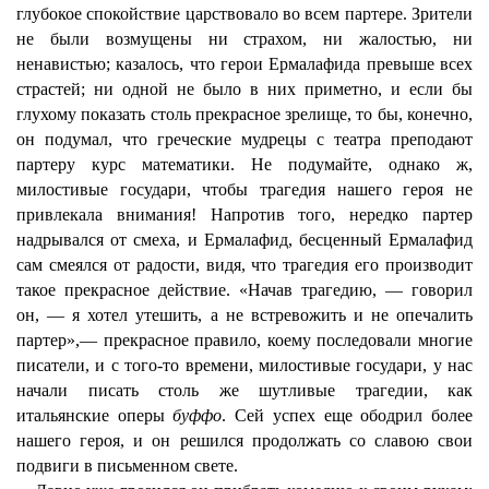
глубокое спокойствие царствовало во всем партере. Зрители
не были возмущены ни страхом, ни жалостью, ни
ненавистью; казалось, что герои Ермалафида превыше всех
страстей; ни одной не было в них приметно, и если бы
глухому показать столь прекрасное зрелище, то бы, конечно,
он подумал, что греческие мудрецы с театра преподают
партеру курс математики. Не подумайте, однако ж,
милостивые государи, чтобы трагедия нашего героя не
привлекала внимания! Напротив того, нередко партер
надрывался от смеха, и Ермалафид, бесценный Ермалафид
сам смеялся от радости, видя, что трагедия его производит
такое прекрасное действие. «Начав трагедию, — говорил
он, — я хотел утешить, а не встревожить и не опечалить
партер»,— прекрасное правило, коему последовали многие
писатели, и с того-то времени, милостивые государи, у нас
начали писать столь же шутливые трагедии, как
итальянские оперы
буффо
. Сей успех еще ободрил более
нашего героя, и он решился продолжать со славою свои
подвиги в письменном свете.