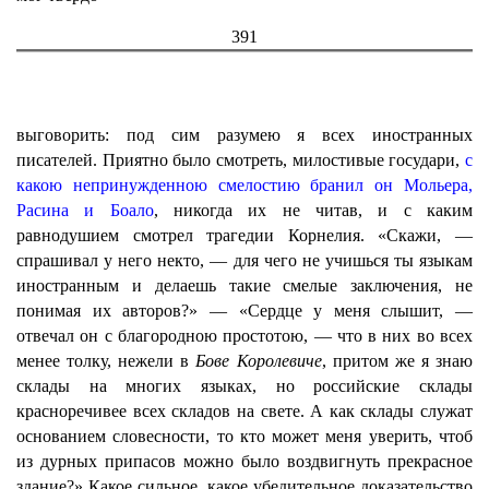
391
выговорить: под сим разумею я всех иностранных
писателей. Приятно было смотреть, милостивые государи,
с
какою непринужденною смелостию бранил он Мольера,
Расина и Боало
, никогда их не читав, и с каким
равнодушием смотрел трагедии Корнелия. «Скажи, —
спрашивал у него некто, — для чего не учишься ты языкам
иностранным и делаешь такие смелые заключения, не
понимая их авторов?» — «Сердце у меня слышит, —
отвечал он с благородною простотою, — что в них во всех
менее толку, нежели в
Бове Королевиче
, притом же я знаю
склады на многих языках, но российские склады
красноречивее всех складов на свете. А как склады служат
основанием словесности, то кто может меня уверить, чтоб
из дурных припасов можно было воздвигнуть прекрасное
здание?» Какое сильное, какое убедительное доказательство