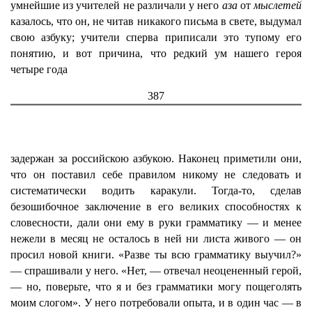
умнейшие из учителей не различали у него
аза
от
мыслетей
казалось, что он, не читав никакого письма в свете, выдумал
свою азбуку; учители сперва приписали это тупому его
понятию, и вот причина, что редкий ум нашего героя
четыре года
387
задержан за российскою азбукою. Наконец приметили они,
что он поставил себе правилом никому не следовать и
систематически водить каракули. Тогда-то, сделав
безошибочное заключение в его великих способностях к
словесности, дали они ему в руки грамматику — и менее
нежели в месяц не осталось в ней ни листа живого — он
просил новой книги. «Разве ты всю грамматику выучил?»
— спрашивали у него. «Нет, — отвечал неоцененный герой,
— но, поверьте, что я и без грамматики могу пощеголять
моим слогом». У него потребовали опыта, и в один час — в