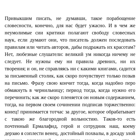
Привыкшим писать, не думавши, такое порабощение
словесности, конечно, для нас будет ужасно. И в чем же
неумолимые сии критики полагают свободу словесных
наук, если думают они, что писатель должен последовать
правилам или читать авторов, дабы подражать их красотам?
Нет, любезные слушатели: великий ум никогда ничему не
следует. Не нужны ему ни правила древних, ни их
творения; и он, не справляясь ни с какими книгами, садится
за письменный столик, как скоро почувствует только позыв
на письмо. Фразу свою кончит тогда, когда надобно перо
обмакнуть в чернильницу; период тогда, когда нужно его
перечинить; как же скоро пленяется он новым содержанием,
тогда, на первом своем сочинении подписав торжественно:
конец! принимается тотчас за другое, которое обрабатывает
с такою же благородной вольностию. Таков-то есть
почтенный Ермалафид, герой и сотрудник наш, коему
дерзаю я соплести венец, достойный похвалы, в досаду злой