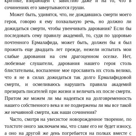
критике, взирающей с завистию даже и на то, что в
сочинениях его завертываются груши.
Может быть, удивятся, что, не дождавшись смерти моего
героя, говорю я ему похвальную речь, но должно ли
дожидаться смерти, чтобы увенчивать дарования? Если бы
последовать сему правилу академий, то, судя по здоровью
почтенного Ермалафида, может быть, должен бы я был
прожить еще двадцать лет прежде, нежели испытать мои
слабые дарования на сем драгоценном оселке. Нет,
любезные слушатели, дарования нашего героя столь
блистательны, воспаление мое прославить их столь велико,
что я не в силах дожидаться так долго Ермалафидовой
смерти, и осмеливаюсь нарушить правила академий
презирать писателей при жизни и величать их после смерти.
Притом же можем ли мы надеяться на долговременность
нашего собственного века и не подвержены ли мы все такой
же нечаянной смерти, как наши сочинения?
Часто, смотря на увесистое новорожденное творение, по
толстоте оного заключаем мы, что славе его не будет износу,
а оно на другой же день погребается на полках вместе с