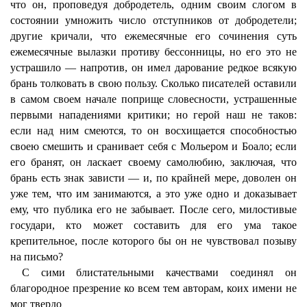
что он, проповедуя добродетель, одним своим слогом в
состоянии умножить число отступников от добродетели;
другие кричали, что ежемесячные его сочинения суть
ежемесячные вылазки противу бессонницы, но его это не
устрашило — напротив, он имел дарование редкое всякую
брань толковать в свою пользу. Сколько писателей оставили
в самом своем начале поприще словесности, устрашенные
первыми нападениями критики; но герой наш не таков:
если над ним смеются, то он восхищается способностью
своею смешить и сранивает себя с Мольером и Боало; если
его бранят, он ласкает своему самолюбию, заключая, что
брань есть знак зависти — и, по крайней мере, доволен он
уже тем, что им занимаются, а это уже одно и доказывает
ему, что публика его не забывает. После сего, милостивые
государи, кто может составить для его ума такое
крепительное, после которого бы он не чувствовал позыву
на письмо?
С сими блистательными качествами соединял он
благородное презрение ко всем тем авторам, коих имени не
мог твердо