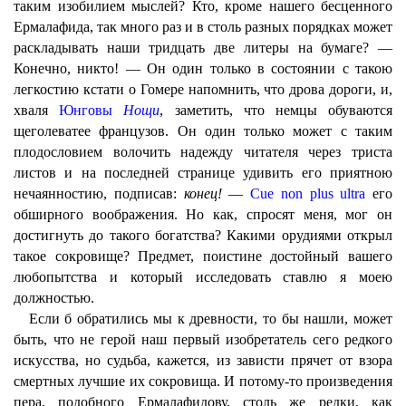
таким изобилием мыслей? Кто, кроме нашего бесценного
Ермалафида, так много раз и в столь разных порядках может
раскладывать наши тридцать две литеры на бумаге? —
Конечно, никто! — Он один только в состоянии с такою
легкостию кстати о Гомере напомнить, что дрова дороги, и,
хваля
Юнговы
Нощи
, заметить, что немцы обуваются
щеголеватее французов. Он один только может с таким
плодословием волочить надежду читателя через триста
листов и на последней странице удивить его приятною
нечаянностию, подписав:
конец!
—
Cue non plus ultra
его
обширного воображения. Но как, спросят меня, мог он
достигнуть до такого богатства? Какими орудиями открыл
такое сокровище? Предмет, поистине достойный вашего
любопытства и который исследовать ставлю я моею
должностью.
Если б обратились мы к древности, то бы нашли, может
быть, что не герой наш первый изобретатель сего редкого
искусства, но судьба, кажется, из зависти прячет от взора
смертных лучшие их сокровища. И потому-то произведения
пера, подобного Ермалафидову, столь же редки, как