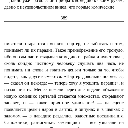
Давно уже грозился он прибрать комедию к своим рукам;
давно с неудовольствием видел, что гордые комические
389
писатели стараются смешить партер, не заботясь о том,
понимает ли их парадиз. Такое пренебрежение его тронуло,
ибо он сам часто глядывал комедию из райка и чувствовал,
сколь обидно честному человеку слушать два часа, не
понимать ни слова и платить деньги только за то, чтобы
видеть, как другие смеются. «Партер довольно посмеялся,
— сказал он некогда: — теперь хочу я утешить парадиз», и
начал писать. Менее нежели через две недели объявляют
новую комедию: зрителей стекается множество, открывают
занавес, и — какое приятное удивление! — на сцене
появляется целый народ в лаптях, в зипунах и в шапках с
заломом — в парадизе раздались радостные восклицания.
Сапожники, разносчики, каменщики — все узнавали на