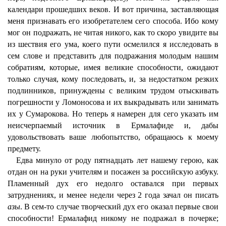
календари прошедших веков. И вот причина, заставляющая
меня признавать его изобретателем сего способа. Ибо кому
мог он подражать, не читая никого, как то скоро увидите вы
из шествия его ума, коего пути осмелился я исследовать в
сем слове и представить для подражания молодым нашим
собратиям, которые, имея великие способности, ожидают
только случая, кому последовать, и, за недостатком резких
подлинников, принуждены с великим трудом отыскивать
погрешности у Ломоносова и их выкрадывать или занимать
их у Сумарокова. Но теперь я намерен для сего указать им
неисчерпаемый источник в Ермалафиде и, дабы
удовольствовать ваше любопытство, обращаюсь к моему
предмету.
Едва минуло от роду пятнадцать лет нашему герою, как
отдан он на руки учителям и посажен за российскую азбуку.
Пламенный дух его недолго оставался при первых
затруднениях, и менее недели через 2 года зачал он писать
азы
. В сем-то случае творческий дух его оказал первые свои
способности! Ермалафид никому не подражал в почерке;