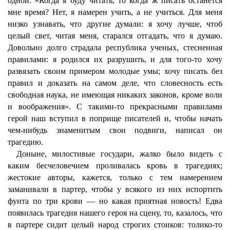
одной. «Когда я буду читать, то когда ж писать останется
мне время? Нет, я намерен учить, а не учиться. Для меня
низко узнавать, что другие думали: я хочу лучше, чтоб
целый свет, читая меня, старался отгадать, что я думаю.
Довольно долго страдала республика ученых, стесненная
правилами: я родился их разрушить, и для того-то хочу
развязать своим примером молодые умы; хочу писать без
правил и доказать на самом деле, что словесность есть
свободная наука, не имеющая никаких законов, кроме воли
и воображения». С такими-то прекрасными правилами
герой наш вступил в поприще писателей и, чтобы начать
чем-нибудь знаменитым свои подвиги, написал он
трагедию.
Доныне, милостивые государи, жалко было видеть с
каким бесчеловечием проливалась кровь в трагедиях;
жестокие авторы, кажется, только с тем намерением
заманивали в партер, чтобы у всякого из них испортить
фунта по три крови — но какая приятная новость! Едва
появилась трагедия нашего героя на сцену, то, казалось, что
в партере сидит целый народ строгих стоиков: толико-то