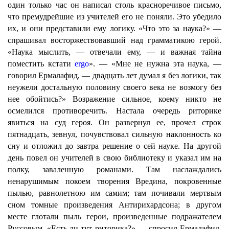
один только час он написал столь красноречивое письмо,
что премудрейшие из учителей его не поняли. Это убедило
их, и они представили ему логику. «Что это за наука?» —
спрашивал восторжествовавший над грамматикою герой.
«Наука мыслить, — отвечали ему, — и важная тайна
поместить кстати
ergo
». — «Мне не нужна эта наука, —
говорил Ермалафид, — двадцать лет думал я без логики, так
неужели достальную половину своего века не возмогу без
нее обойтись?» Возражение сильное, коему никто не
осмелился противоречить. Настала очередь риторике
явиться на суд героя. Он развернул ее, прочел строк
пятнадцать, зевнул, почувствовал сильную наклонность ко
сну и отложил до завтра решение о сей науке. На другой
день повел он учителей в свою библиотеку и указал им на
полку, заваленную романами. Там наслаждались
ненарушимым покоем творения Вредина, покровенные
пылью, равнолетною им самим; там почивали мертвым
сном томные произведения Антирихардсона; в другом
месте глотали пыль герои, произведенные подражателем
Руссовым. «Есть ли тут риторика?» — спросил Ермалафид,