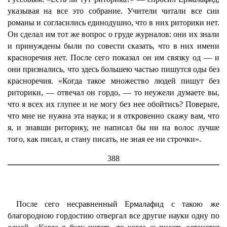
указывая на все это собрание. Учители читали все сии
романы и согласились единодушно, что в них риторики нет.
Он сделал им тот же вопрос о груде журналов: они их знали
и принуждены были по совести сказать, что в них имени
красноречия нет. После сего показал он им связку од — и
они признались, что здесь большею частью пишутся оды без
красноречия. «Когда такое множество людей пишут без
риторики, — отвечал он гордо, — то неужели думаете вы,
что я всех их глупее и не могу без нее обойтись? Поверьте,
что мне не нужна эта наука; и я откровенно скажу вам, что
я, и знавши риторику, не написал бы ни на волос лучше
того, как писал, и стану писать, не зная ее ни строчки».
388
После сего несравненный Ермалафид с такою же
благородною гордостию отвергал все другие науки одну по