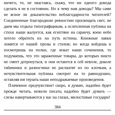
ничего, то, не хвастаясь, скажу, что ни одного довода
сделать я не в состоянии. Но к чему нам доводы? Мы сами
не ясное ли доказательство неблагодарности читателей?
Соединенные благородною ревностию просвещать свет, не
даем мы отдыха типографщикам, а ослепленная публика на
стихи наши жалуется, как египтяне на саранчу, коею небо
хотело обратить их на путь истины. Книжные лавки
ломятся от нашей прозы и стихов; но когда войдешь и
посмотришь на полки, где лежат наши сочинения, то
подумаешь, что это зараженные товары, до которых никто
не смеет дотронуться, и они остаются в сей неволе, доколе
табачники и разносчики не расхватят их по клочкам, а
нечувствительная публика смотрит на то равнодушно,
оставляя им терзать наши неподражаемые произведения.
Плачевное предчувствие! скоро, я думаю, надобно будет
прежде читать, нежели писать; надобно будет думать —
слезы навертываются у вас на глазах, милостивые государи!
384