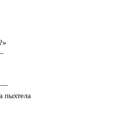
?»
—
».—
а пыхтела