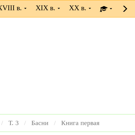
XVIII в.
XIX в.
XX в.
Т. 3
Басни
Книга первая