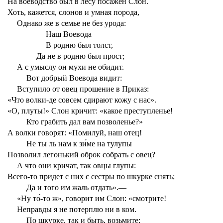
На воеводство был в лесу посажен Слон.
Хоть, кажется, слонов и умная порода,
Однако же в семье не без урода:
Наш Воевода
В родню был толст,
Да не в родню был прост;
А с умыслу он мухи не обидит.
Вот добрый Воевода видит:
Вступило от овец прошение в Приказ:
«Что волки-де совсем сдирают кожу с нас».
«О, плуты!» Слон кричит: «какое преступленье!
Кто грабить дал вам позволенье?»
А волки говорят: «Помилуй, наш отец!
Не ты ль нам к зи́ме на тулупы
Позволил легонький оброк собрать с овец?
А что они кричат, так овцы глупы:
Всего-то придет с них с сестры по шкурке снять;
Да и того им жаль отдать».—
«Ну то́-то ж», говорит им Слон: «смотрите!
Неправды я не потерплю ни в ком.
По шкурке, так и быть, возьмите;