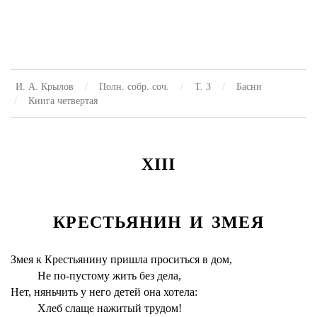
И. А. Крылов
Полн. собр. соч.
Т. 3
Басни
Книга четвертая
XIII
КРЕСТЬЯНИН И ЗМЕЯ
Змея к Крестьянину пришла проситься в дом,
Не по-пустому жить без дела,
Нет, няньчить у него детей она хотела:
Хлеб слаще нажитый трудом!