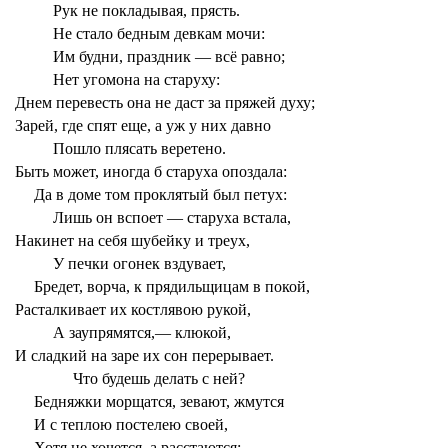
Рук не покладывая, прясть.
Не стало бедным девкам мочи:
Им будни, праздник — всё равно;
Нет угомона на старуху:
Днем перевесть она не даст за пряжей духу;
Зарей, где спят еще, а уж у них давно
Пошло плясать веретено.
Быть может, иногда б старуха опоздала:
Да в доме том проклятый был петух:
Лишь он вспоет — старуха встала,
Накинет на себя шубейку и треух,
У печки огонек вздувает,
Бредет, ворча, к прядильщицам в покой,
Расталкивает их костлявою рукой,
А заупрямятся,— клюкой,
И сладкий на заре их сон перерывает.
Что будешь делать с ней?
Бедняжки морщатся, зевают, жмутся
И с теплою постелею своей,
Хотя не хочется, а расстаются;