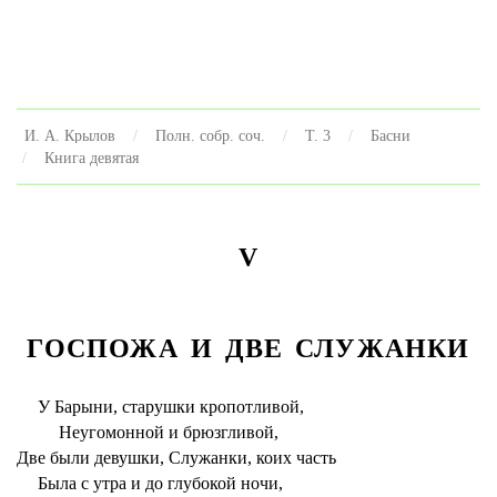
И. А. Крылов
Полн. собр. соч.
Т. 3
Басни
Книга девятая
V
ГОСПОЖА И ДВЕ СЛУЖАНКИ
У Барыни, старушки кропотливой,
Неугомонной и брюзгливой,
Две были девушки, Служанки, коих часть
Была с утра и до глубокой ночи,