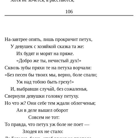
106
На-завтрее опять, лишь прокричит петух,
У девушек с хозяйкой сказка та же:
Их будят и морят на пряже.
«Добро же ты, нечистый дух!»
Сквозь зубы пряхи те на петуха ворчали:
«Без песен бы твоих мы, верно, боле спали;
Уж над тобою быть греху!»
И, выбравши случа́й, без сожаленья,
Свернули девушки головку петуху.
Но что ж? Они себе тем ждали облегченья;
Ан в деле вышел оборот
Совсем не тот:
То правда, что петух уж боле не поет —
Злодея их не стало: