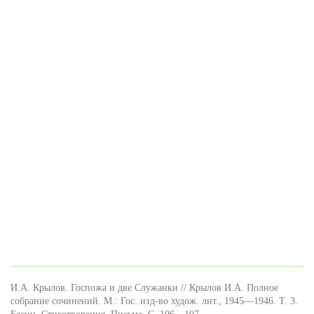
И.А. Крылов. Госпожа и две Служанки // Крылов И.А. Полное
собрание сочинений. М.: Гос. изд-во худож. лит., 1945—1946. Т. 3.