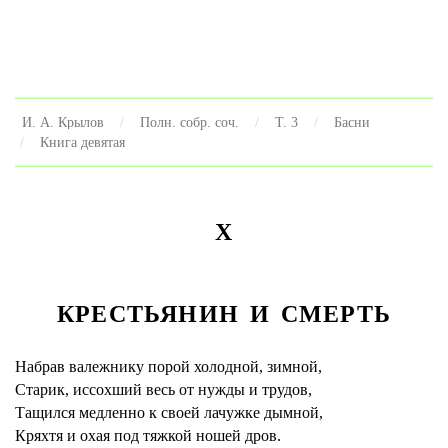
И. А. Крылов
Полн. собр. соч.
Т. 3
Басни
Книга девятая
X
КРЕСТЬЯНИН И СМЕРТЬ
Набрав валежнику порой холодной, зимной,
Старик, иссохший весь от нужды и трудов,
Тащился медленно к своей лачужке дымной,
Кряхтя и охая под тяжкой ношей дров.