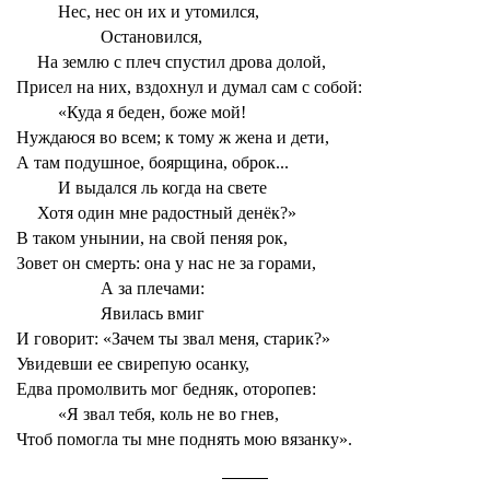
Нес, нес он их и утомился,
Остановился,
На землю с плеч спустил дрова долой,
Присел на них, вздохнул и думал сам с собой:
«Куда я беден, боже мой!
Нуждаюся во всем; к тому ж жена и дети,
А там подушное, боярщина, оброк...
И выдался ль когда на свете
Хотя один мне радостный денёк?»
В таком унынии, на свой пеняя рок,
Зовет он смерть: она у нас не за горами,
А за плечами:
Явилась вмиг
И говорит: «Зачем ты звал меня, старик?»
Увидевши ее свирепую осанку,
Едва промолвить мог бедняк, оторопев:
«Я звал тебя, коль не во гнев,
Чтоб помогла ты мне поднять мою вязанку».