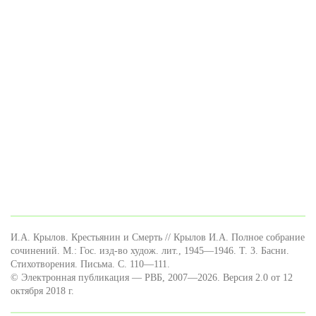
И.А. Крылов. Крестьянин и Смерть // Крылов И.А. Полное собрание
сочинений. М.: Гос. изд-во худож. лит., 1945—1946. Т. 3. Басни.
Стихотворения. Письма. C. 110—111.
© Электронная публикация — РВБ, 2007—2026. Версия 2.0 от 12
октября 2018 г.