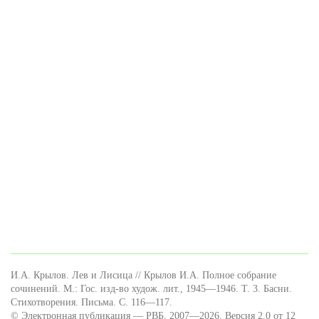
И.А. Крылов. Лев и Лисица // Крылов И.А. Полное собрание
сочинений. М.: Гос. изд-во худож. лит., 1945—1946. Т. 3. Басни.
Стихотворения. Письма. C. 116—117.
© Электронная публикация — РВБ, 2007—2026. Версия 2.0 от 12