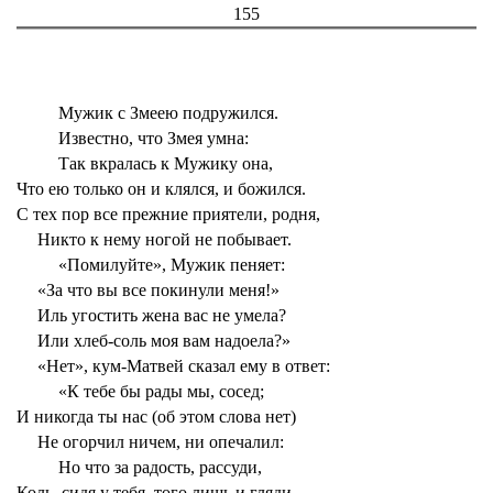
155
Мужик с Змеею подружился.
Известно, что Змея умна:
Так вкралась к Мужику она,
Что ею только он и клялся, и божился.
С тех пор все прежние приятели, родня,
Никто к нему ногой не побывает.
«Помилуйте», Мужик пеняет:
«За что вы все покинули меня!»
Иль угостить жена вас не умела?
Или хлеб-соль моя вам надоела?»
«Нет», кум-Матвей сказал ему в ответ:
«К тебе бы рады мы, сосед;
И никогда ты нас (об этом слова нет)
Не огорчил ничем, ни опечалил:
Но что за радость, рассуди,
Коль, сидя у тебя, того лишь и гляди,