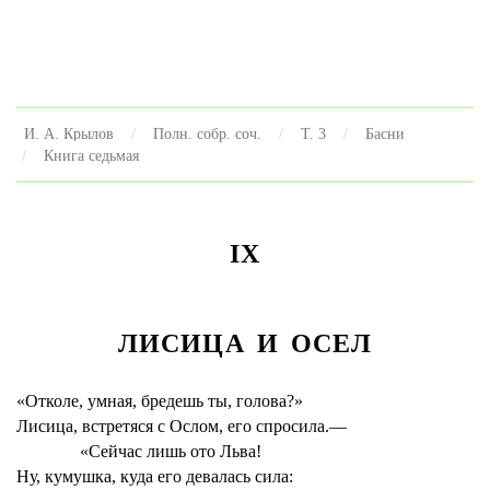
И. А. Крылов
Полн. собр. соч.
Т. 3
Басни
Книга седьмая
IX
ЛИСИЦА И ОСЕЛ
«Отколе, умная, бредешь ты, голова?»
Лисица, встретяся с Ослом, его спросила.—
«Сейчас лишь ото Льва!
Ну, кумушка, куда его девалась сила: