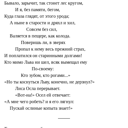
Бывало, зарычит, так стонет лес кругом,
И я, без памяти, бегом,
Куда глаза глядят, от этого урода;
А ныне в старости и дряхл и хил,
Совсем без сил,
Валяется в пещере, как колода.
Поверишь ли, в зверях
Пропал к нему весь прежний страх,
И поплатился он старинными долгами!
Кто мимо Льва ни шел, всяк вымещал ему
По-своему:
Кто зубом, кто рогами...»
«Но ты коснуться Льву, конечно, не дерзнул?»
Лиса Осла перерывает.
«Вот-на!» Осел ей отвечает:
«А мне чего робеть? и я его лягнул:
Пускай ослиные копыта знает!»