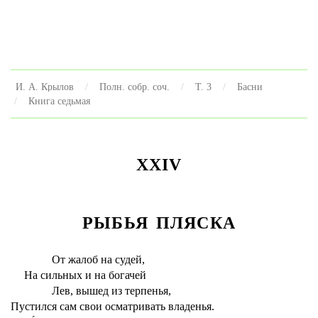
И. А. Крылов
Полн. собр. соч.
Т. 3
Басни
Книга седьмая
XXIV
РЫБЬЯ ПЛЯСКА
От жалоб на судей,
На сильных и на богачей
Лев, вышед из терпенья,
Пустился сам свои осматривать владенья.