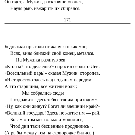
Он и́дет, а Мужик, расклавши огонек,
Наудя рыб, изжарить их сбирался.
171
Бедняжки прыгали от жару кто как мог;
Всяк, видя близкий свой конец, метался.
На Мужика разинув зев,
«Кто ты? что делаешь?» спросил сердито Лев.
«Всесильный царь!» сказал Мужик, оторопев,
«Я старостою здесь над водяным народом;
А это старшины, все жители воды;
Мы собрались сюды
Поздравить здесь тебя с твоим приходом».—
«Ну, как они живут? Богат ли здешний край?»
«Великий государь! Здесь не житье им — рай.
Богам о том мы только и молились,
Чтоб дни твои бесценные продлились».
(А рыбы между тем на сковородке бились.)