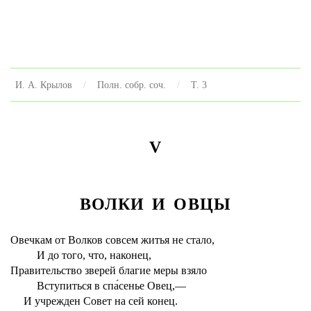
И. А. Крылов
Полн. собр. соч.
Т. 3
V
ВОЛКИ И ОВЦЫ
Овечкам от Волков совсем житья не стало,
И до того, что, наконец,
Правительство зверей благие меры взяло
Вступиться в спа́сенье Овец,—
И учрежден Совет на сей конец.