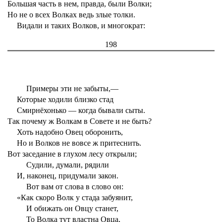
Большая часть в нем, правда, были Волки;
Но не о всех Волках ведь злые толки.
Видали и таких Волков, и многократ:
198
Примеры эти не забыты,—
Которые ходили близко стад
Смирнёхонько — когда бывали сыты.
Так почему ж Волкам в Совете и не быть?
Хоть надобно Овец оборонить,
Но и Волков не вовсе ж притеснить.
Вот заседание в глухом лесу открыли;
Судили, думали, рядили
И, наконец, придумали закон.
Вот вам от слова в слово он:
«Как скоро Волк у стада забуянит,
И обижать он Овцу станет,
То Волка тут властна Овца,