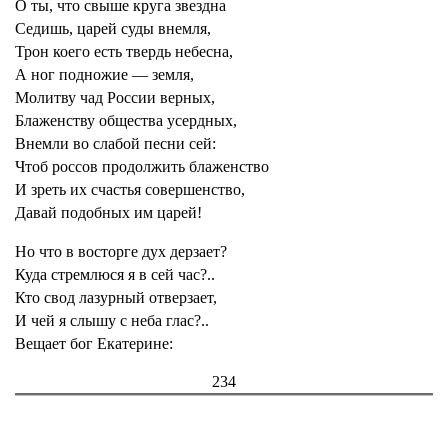
О ты, что свыше круга звездна
Седишь, царей суды внемля,
Трон коего есть твердь небесна,
А ног подножие — земля,
Молитву чад России верных,
Блаженству общества усердных,
Внемли во слабой песни сей:
Чтоб россов продолжить блаженство
И зреть их счастья совершенство,
Давай подобных им царей!
Но что в восторге дух дерзает?
Куда стремлюся я в сей час?..
Кто свод лазурный отверзает,
И чей я слышу с неба глас?..
Вещает бог Екатерине:
234