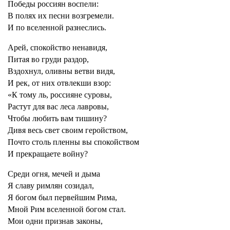
Победы россиян воспели:
В полях их песни возгремели.
И по вселенной разнеслись.
Арей, спокойство ненавидя,
Питая во груди раздор,
Вздохнул, оливны ветви видя,
И рек, от них отвлекши взор:
«К тому ль, россияне суровы,
Растут для вас леса лавровы,
Чтобы любить вам тишину?
Дивя весь свет своим геройством,
Почто столь пленны вы спокойством
И прекращаете войну?
Среди огня, мечей и дыма
Я славу римлян созидал,
Я богом был первейшим Рима,
Мной Рим вселенной богом стал.
Мои одни признав законы,