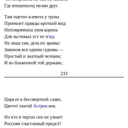
Где венценосец музам друг.
Там тщетно клевета у трона
Приемлет правды кроткий вид:
Непомраченна злом корона
Для льстивых уст ее
эгид
.
Не лица там, дела их зримы:
Законом все одним судимы —
Простый и знатный человек;
И во блаженной той державе,
233
Царя ее к бессмертной славе,
Цветет златой
Астреи
век.
Но кто в чертах сих не узнает
Россиян счастливый предел?