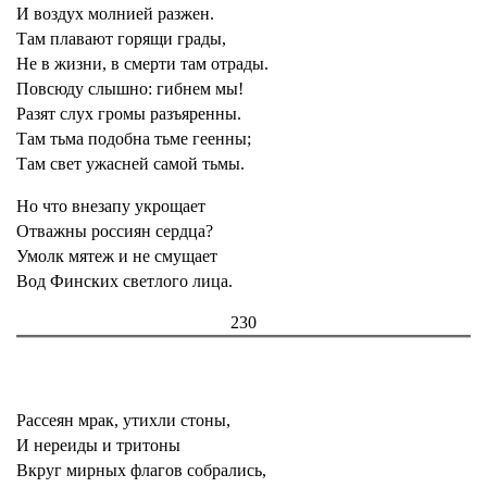
И воздух молнией разжен.
Там плавают горящи грады,
Не в жизни, в смерти там отрады.
Повсюду слышно: гибнем мы!
Разят слух громы разъяренны.
Там тьма подобна тьме геенны;
Там свет ужасней самой тьмы.
Но что внезапу укрощает
Отважны россиян сердца?
Умолк мятеж и не смущает
Вод Финских светлого лица.
230
Рассеян мрак, утихли стоны,
И нереиды и тритоны
Вкруг мирных флагов собрались,