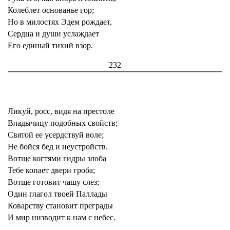
Колеблет основанье гор;
Но в милостях Эдем рождает,
Сердца и души услаждает
Его единый тихий взор.
232
Ликуй, росс, видя на престоле
Владычицу подобных свойств;
Святой ее усердствуй воле;
Не бойся бед и неустройств.
Вотще когтями гидры злоба
Тебе копает двери гроба;
Вотще готовит чашу слез;
Один глагол твоей Паллады
Коварству становит преграды
И мир низводит к нам с небес.