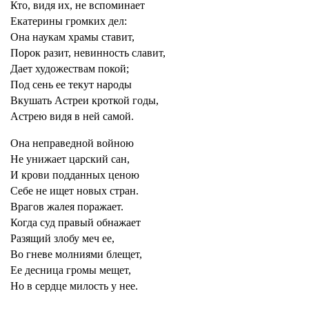
Кто, видя их, не вспоминает
Екатерины громких дел:
Она наукам храмы ставит,
Порок разит, невинность славит,
Дает художествам покой;
Под сень ее текут народы
Вкушать Астреи кроткой годы,
Астрею видя в ней самой.
Она неправедной войною
Не унижает царский сан,
И крови подданных ценою
Себе не ищет новых стран.
Врагов жалея поражает.
Когда суд правый обнажает
Разящий злобу меч ее,
Во гневе молниями блещет,
Ее десница громы мещет,
Но в сердце милость у нее.