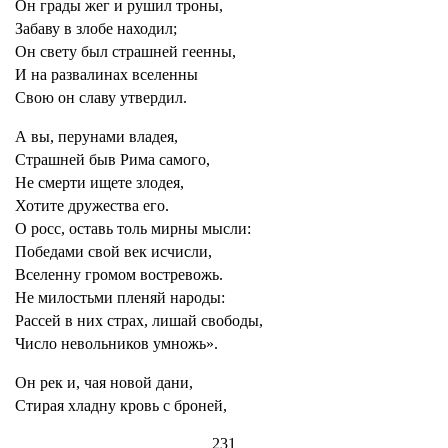
Он грады жег и рушил троны,
Забаву в злобе находил;
Он свету был страшней геенны,
И на развалинах вселенны
Свою он славу утвердил.
А вы, перунами владея,
Страшней быв Рима самого,
Не смерти ищете злодея,
Хотите дружества его.
О росс, оставь толь мирны мысли:
Победами свой век исчисли,
Вселенну громом востревожь.
Не милостьми пленяй народы:
Рассей в них страх, лишай свободы,
Число невольников умножь».
Он рек и, чая новой дани,
Стирая хладну кровь с броней,
231