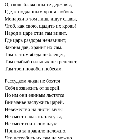
О, сколь блаженны те державы,
Где, к подданным храня любовь.
Монархи в том лишь ищут славы,
Чтоб, как свою, щадить их кровь!
Народ в царе отца там видит,
Где царь раздоры ненавидит;
Законы дав, хранит их сам.
Там златом ябеда не блещет,
Там слабый сильных не трепещет,
Там трон подобен небесам.
Рассудком люди не боятся
Себя возвысить от зверей,
Но им они единым льстятся
Вниманье заслужить царей.
Невежество на чисты музы
Не смеет налагать там узы,
Не смеет гнать оно наук;
Приняв за правило неложно,
Что истребить их там не можно,