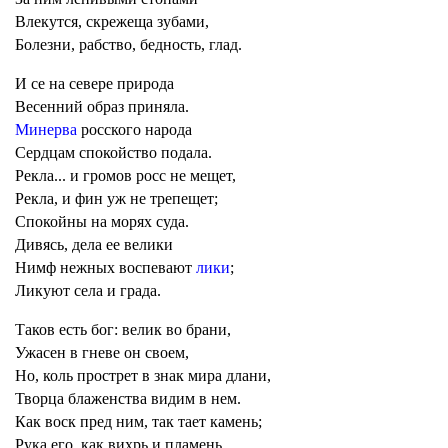
Влекутся, скрежеща зубами,
Болезни, рабство, бедность, глад.
И се на севере природа
Весенний образ приняла.
Минерва
росского народа
Сердцам спокойство подала.
Рекла... и громов росс не мещет,
Рекла, и фин уж не трепещет;
Спокойны на морях суда.
Дивясь, дела ее велики
Нимф нежных воспевают
лики
;
Ликуют села и града.
Таков есть бог: велик во брани,
Ужасен в гневе он своем,
Но, коль прострет в знак мира длани,
Творца блаженства видим в нем.
Как воск пред ним, так тает камень;
Рука его, как вихрь и пламень,