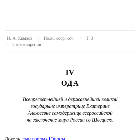
И. А. Крылов
Полн. собр. соч.
Т. 3
Стихотворения
IV
ОДА
Всепресветлейшей и державнейшей великой
государыне императрице Екатерине
Алексеевне самодержице всероссийской
на заключение мира России со Швециею.
Доколь,
сын гордыя Юноны
,