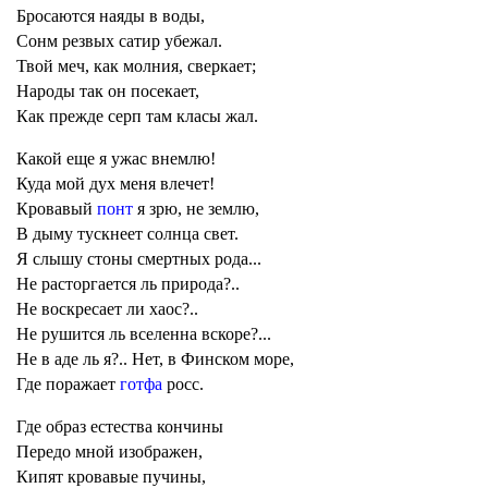
Бросаются наяды в воды,
Сонм резвых сатир убежал.
Твой меч, как молния, сверкает;
Народы так он посекает,
Как прежде серп там класы жал.
Какой еще я ужас внемлю!
Куда мой дух меня влечет!
Кровавый
понт
я зрю, не землю,
В дыму тускнеет солнца свет.
Я слышу стоны смертных рода...
Не расторгается ль природа?..
Не воскресает ли хаос?..
Не рушится ль вселенна вскоре?...
Не в аде ль я?.. Нет, в Финском море,
Где поражает
готфа
росс.
Где образ естества кончины
Передо мной изображен,
Кипят кровавые пучины,