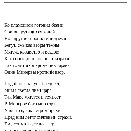
Ко пламенной готовил брани
Своих крутящихся коней...
Но вдруг во пропасти подземны
Бегут, смыкая взоры темны,
Мятеж, коварство и раздор:
Как гонит день ночны призраки,
Так гонит их в кромешны мрака
Один Минервы кроткий взор.
Подобно как луна бледнеет,
Увидя светла дней царя,
Так Марс мятется и темнеет,
В Минерве бога мира зря.
Уносится, как ветром прахи:
Пред ним летят смятеньи, страхи,
Ему сопутствует весь ад;
За ним ленивыми стопами