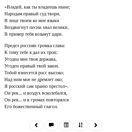
«Владей, как ты владеешь ныне;
Народам правый суд твори,
В лице твоем ко мне языки
Воздвигнут песни хвал велики,
В пример тебя возьмут цари.
Предел россиян громка слава:
К тому тебе я дал их трон;
Угодна мне твоя держава,
Угоден правый твой закон.
Тобой взнесется росс высоко;
Над ним мое не дремлет око;
Я росский сам храню престол».
Он рек... и воздух всколебался,
Он рек... и в громах повторялся
Его божественный глагол.