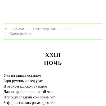
И. А. Крылов
Полн. собр. соч.
Т. 3
Стихотворения
XXIII
НОЧЬ
Уже на западе остылом
Зари румяный след угас,
И звоном колокол унылым
Давно пробил полночный час.
Природу сладкий сон объемлет;
Зефир на свежих розах дремлет —