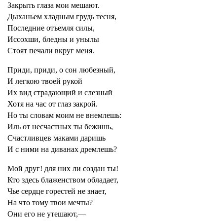
Закрыть глаза мои мешают.
Дыханьем хладным грудь тесня,
Последние отъемля силы,
Иссохши, бледны и унылы
Стоят печали вкруг меня.
Приди, приди, о сон любезный,
И легкою твоей рукой
Их вид страдающий и слезный
Хотя на час от глаз закрой.
Но ты словам моим не внемлешь:
Иль от несчастных ты бежишь,
Счастливцев маками даришь
И с ними на диванах дремлешь?
Мой друг! для них ли создан ты!
Кто здесь блаженством обладает,
Чье сердце горестей не знает,
На что тому твои мечты?
Они его не утешают,—