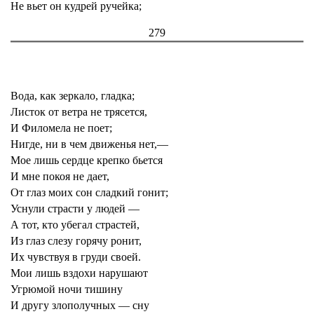
Не вьет он кудрей ручейка;
279
Вода, как зеркало, гладка;
Листок от ветра не трясется,
И Филомела не поет;
Нигде, ни в чем движенья нет,—
Мое лишь сердце крепко бьется
И мне покоя не дает,
От глаз моих сон сладкий гонит;
Уснули страсти у людей —
А тот, кто убегал страстей,
Из глаз слезу горячу ронит,
Их чувствуя в груди своей.
Мои лишь вздохи нарушают
Угрюмой ночи тишину
И другу злополучных — сну