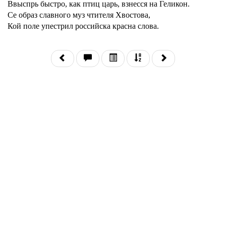
Ввыспрь быстро, как птиц царь, взнесся на Геликон.
Се образ славного муз чтителя Хвостова,
Кой поле упестрил российска красна слова.