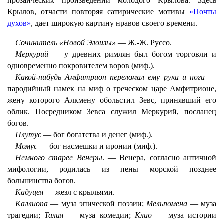
прозаических произведений молодого Крылова. Здесь
Крылов, отчасти повторяя сатирические мотивы
«Почты
духов»
, дает широкую картину нравов своего времени.
Сочинитель «Новой Элоизы»
— Ж.-Ж. Руссо.
Меркурий
— у древних римлян был богом торговли и
одновременно покровителем воров (миф.).
Какой-нибудь Амфитрион переломал ему руки и ноги
—
пародийный намек на миф о греческом царе Амфитрионе,
жену которого Алкмену обольстил Зевс, принявший его
облик. Посредником Зевса служил Меркурий, посланец
богов.
Плутус
— бог богатства и денег (миф.).
Момус
— бог насмешки и иронии (миф.).
Немного старее Венеры
. — Венера, согласно античной
мифологии, родилась из пены морской позднее
большинства богов.
Кадуцея
— жезл с крыльями.
Каллиопа
— муза эпической поэзии;
Мельпомена
— муза
трагедии;
Талия
— муза комедии;
Клио
— муза истории