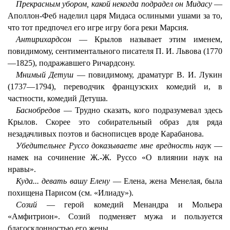
Прекрасным убором, какой некогда подрадел он Мидасу
—
Аполлон-Феб наделил царя Мидаса ослиными ушами за то,
что тот предпочел его игре игру бога реки Марсия.
Антирихардсон
— Крылов называет этим именем,
повидимому, сентиментального писателя П. И. Львова (1770
—1825), подражавшего Ричардсону.
Мнимый Детуш
— повидимому, драматург В. И. Лукин
(1737—1794), переводчик французских комедий и, в
частности, комедий Детуша.
Баснобредов
— Трудно сказать, кого подразумевал здесь
Крылов. Скорее это собирательный образ для ряда
незадачливых поэтов и баснописцев вроде Карабанова.
Убедительнее Руссо доказываете мне вредность наук
—
намек на сочинение Ж.-Ж. Руссо «О влиянии наук на
нравы».
Куда... девать вашу Елену
— Елена, жена Менелая, была
похищена Парисом (см. «Илиаду»).
Созий
— герой комедий Менандра и Мольера
«Амфитрион». Созий подменяет мужа и пользуется
благосклонностью его жены.