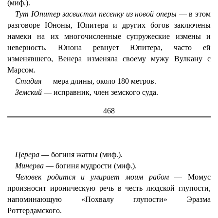
(миф.).
Тут Юпитер засвистал песенку из новой оперы
— в этом
разговоре Юноны, Юпитера и других богов заключены
намеки на их многочисленные супружеские измены и
неверность. Юнона ревнует Юпитера, часто ей
изменявшего, Венера изменяла своему мужу Вулкану с
Марсом.
Стадия
— мера длины, около 180 метров.
Земский
— исправник, член земского суда.
468
Церера
— богиня жатвы (миф.).
Минерва
— богиня мудрости (миф.).
Человек родится и умирает моим рабом
— Момус
произносит ироническую речь в честь людской глупости,
напоминающую «Похвалу глупости» Эразма
Роттердамского.