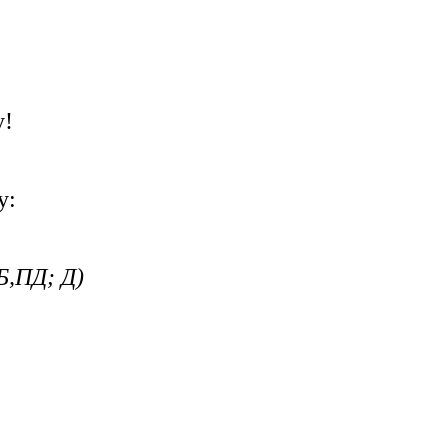
у!
у:
Б,ПД; Д)